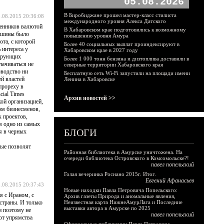
05.08.2026
В Биробиджане прошел мастер-класс стилиста
.08.2015 20:36:08
международного уровня Алекса Датского
нников валютой
В Хабаровском крае подготовились к возможному
Машины было
повышению уровня Амура
ота, с которой
Более 40 социальных выплат проиндексируют в
 интереса у
Хабаровском крае в 2027 году
мирующих
Более 1 000 тонн бензина и дизтоплива доставили в
лачиваться не
северные территории Хабаровского края
оводство ни
Бесплатную сеть Wi-Fi запустили на площади имени
й властей
Ленина в Хабаровске
прореху в
ial Times
Архив новостей >>
ой организацией,
ом бизнесменов,
х проектов,
м одно из самых
БЛОГИ
я в черных
рые позволят
Районная библиотека в Амурске уничтожена. На
очереди библиотека Островского в Комсомольске?!
павел попельский
Голая вечеринка Роснано 2015г. Итог.
Евгений Афанасьев
.08.2015 20:37:43
Новые находки Павла Петровича Попельского:
я с Ираном, с
Архив газеты Природа и аномальные явления,
страны. И только
Неизвестная карта НижнеАмурЛага и Последние
выставки автора в Амурске по 2025
и поэтому не
павел попельский
от упрямства