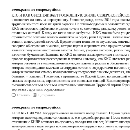
демократия по северокорейски
КТО И КАК ОБЕСПЕЧИВАЕТ РОСКОШНУЮ ЖИЗНЬ СЕВЕРОКОРЕЙСКОЙ ЭЛИТЫ Сек
и позволяет им жить на широкую ногу. Ровно год назад, летом 2014 года, пхе
трудно не заметить из-за их яркой окраски. На темно-бордовых и золотистых с
KKG вытеснила с прибыльного рынка, то есть со столичных улиц конкурентов, в
столичных жителей. К тому же точно такие же буквы – KKG можно было увидеть
строительство элитного жилого комплекса на берегу реки Тэдонган. Внешне так
вонами, а иностранной валютой. Предпочитают юани, но не гнушаются, конечно, 
говорило об огромном значении, которое партия и правительство придают разв
является получение иностранной валюты. Без нее, уверены эксперты, режим под
валютном бумажнике Пхеньяна, но KKG является лишь крохотным винтиком в о
провела журналистское расследование и пришла к выводу, что KKG является рез
которая отвечает за внешнеэкономическую деятельность режима и обеспечивает
которых неоднократно замечали за сотрудничеством с государствами-изгоями, 
которые позволяют самому изолированному государству планеты держаться, что
больших, – пояснил FT источник в правительстве Южной Кореи, попросивший н
списках американских, евросоюзовских или ооновских санкций. Если северокор
высокопоставленным военным и партийным чиновникам Трудовой партии Кореи 
торговать с другими государствами»
Ответить
Цитировать
демократия по северокорейски
БЕЗ KKG НИКУДА Государств-изгоев на планете всегда хватало. Однако букваль
которым наконец подписано соглашение по его ядерной программе. После много
отношения с КНДР остаются по-прежнему холодными как лед. Министр иностра
заинтересована в переговорах по северокорейской ядерной программе по пример