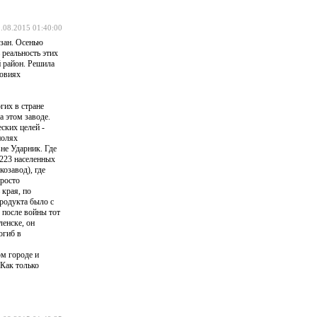
.08.2015 01:40:00
езан. Осенью
 реальность этих
й район. Решила
ловиях
гих в стране
а этом заводе.
ских целей -
полях
вне Ударник. Где
 223 населенных
озавод), где
просто
 края, по
родукта было с
 после войны тот
енске, он
огиб в
ом городе и
 Как только