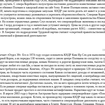
вание, проведенное в прошлом году ООН, подтвердило «не поддающиеся описанию жесто
у скучать. С севера Корейского полуострова постоянно доносятся воинственные заявле
 обвинил Пхеньян в хакерской атаке на сайт Sony. В июне Пхеньян вновь заставил говор
И, начата подготовка к очередным запускам. КНДР уже почти десять лет живет в услов
-то ухитряется потихоньку развиваться и укреплять обороноспособность. Северная Корея
е полуострова, можно лишь по откровениям беглецов и заявлениям правительства Южно
. На основе отрывочных данных Сеул полагает, что северокорейская экономика в после
но 3 млрд долларов в год и значительно уступают импорту. Цены на уголь и другое сыр
акже организаций, стоящих за ней и ей подобных, постоянно растет. KKG – совместное п
». В Америке это подразделение Трудовой партии считают «секретной правительственной
номической и финансовой деятельности»
08
твечает «Отдел 39». Его в 1974 году создал основатель КНДР Ким Ир Сен для выполнен
ной Кореи, а их порядка 130 человек, сидят в самом центре Пхеньяна по соседству со з
идут на многочисленные дворцы, коньяк Hennessy и дорогие французские вина, тысячи
орые любит его сын Ын, а также на поездки по всему свету их многочисленных родств
еньги требуются немалые. Конечно, «Отдел 39» контролирует и примерно 120 легальных 
трии, но большую часть огромного состояния Кимов составляют доходы от незаконной 
котиками, лекарствами известных марок, выпущенными без лицензий, и контрабанда са
20 млн долларов, до подержанных японских машин. В западных спецслужбах считают, что
тельности впечатляют. Достаточно сказать, что на него приходится почти четверть от в
сли раньше северные корейцы поставляли в другие страны в основном героин, то после
н все больше продает простого в изготовлении метамфетамина. Наркотики идут не только
ю. В апреле 2003 года у берегов Австралии было задержано северокорейское судно «Пон
есятки миллионов долларов. Кстати, по производству героина КНДР еще каких-то несколь
то есть перевозчиками наркотиков, часто становятся северокорейские дипломаты и дру
едние 30 лет на контрабанде наркотиков в Египте, Венесуэле, Индии, Германии, Непале