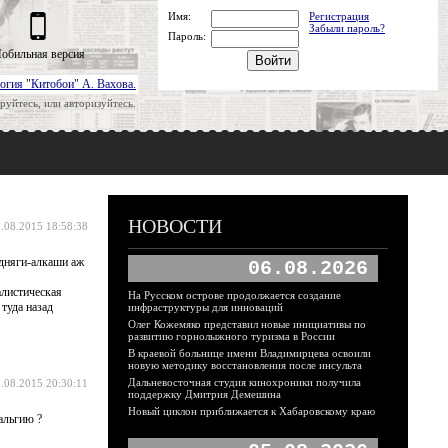
Имя:
Регистрация
Забыли пароль?
Пароль:
обильная версия
огия "Китобои" А. Вахова.
руйтесь, или авторизуйтесь.
НОВОСТИ
.08.2015 18:58:38
едняги-алкаши аж
06.08.2026
алистическая
На Русском острове продолжается создание
туда назад
инфраструктуры для инноваций
Олег Кожемяко представил новые инициативы по
развитию горнолыжного туризма в России
В краевой больнице имени Владимирцева освоили
новую методику восстановления после инсульта
Дальневосточная студия кинохроники получила
.08.2015 20:30:11
поддержку Дмитрия Демешина
Новый циклон приближается к Хабаровскому краю
альгию ?