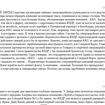
08
ретная организация снабжает северокорейского руководителя и его родстве
ньянцы начали обращать внимание на новенькие такси, появившиеся на улицах столицы. 
еданах бросались в глаза большие буквы, обозначающие название компании – KKG. Быстр
 том числе и фирму, связанную с секретными службами КНДР, тоже не могла не вызвать
 на автобусах, которые возят корейцев в Пхеньянский аэропорт, и биллбордах, рекла
систы KKG ничем не отличаются от коллег. Они, например, тоже просят пассажиров расп
и долларами с евро. В этом и крылась разгадка тайны. Сколько бы северокорейское рук
итию ядерного арсенала и укреплению обороноспособности КНДР, первоочередной задаче
 действием санкций долго бы не протянул. Конечно, юани пассажиров KKG не заполнят 
громном механизме, зарабатывающем иностранную валюту для Северной Кореи. Financ
ультатом партнерства между группой инвесторов из Гонконга и секретной северокорейск
 его деньгами. Связи правительства КНДР с так называемой Queensway Group, синдикат
туманны и малопонятны. Одно очевидно: это сотрудничество является одним из немноги
 называется, на плаву. «KKG – одно из немногих предприятий в Северной Корее, приче
е называть его имени. – Подавляющее большинство северокорейских компаний находятс
ейские корабли часто меняют флаги, то компании – названия. Большинство принадлежат
и тоже внесены в санкционные списки. Поэтому им нужны зарубежные компании, кото
08
но в последние дни наметились глубокие перемены. У Запада явно потеплели отношени
летнего перерыва Америка восстановила отношения с Кубой и открыла посольство этой 
нных дел Северной Кореи Ли Су Ён заявил, что КНДР уже является ядерной державой 
у Ирана. Даже Китай, давний и самый верный союзник Пхеньяна, начал терять терпение 