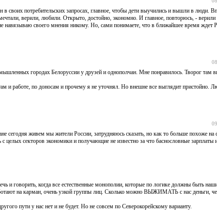
08
 в своих потребительских запросах, главное, чтобы дети выучились и вышли в люди. Впр
ечтали, верили, любили. Открыто, достойно, экономно. И главное, повторюсь, - верили
 не навязываю своего мнения никому. Но, сами понимаете, что в ближайшее время ждет
08
мышленных городах Белоруссии у друзей и однополчан. Мне понравилось. Творог там в
там и работе, по доносам и прочему я не уточнял. Но внешне все выглядит пристойно. 
09
тране сегодня живем мы жители России, затрудняюсь сказать, но как то больше похоже н
ь с целых секторов экономики и получающие не известно за что баснословные зарплаты 
речь и говорить, когда все естественные монополии, которые по логике должны быть наш
ботают на карман, очень узкой группы лиц. Сколько можно ВЫЖИМАТЬ с нас деньги, че
ого пути у нас нет и не будет. Но не совсем по Северокорейскому варианту.