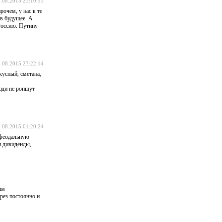
.08.2015 23:10:51
очем, у нас в те
 в будущее. А
 Россию. Путину
.08.2015 23:22:14
кусный, сметана,
Люди не ропщут
.08.2015 01:20:24
а феодальную
и дивиденды,
им
рез постоянно и