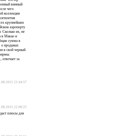
тменный винный
осле чего
ей коллекции
есятилетия
всех крупнейших
ийском аэропорту
 Сколько их, не
а в Макао и
общая сумма в
я о продажах
ли в свой черный
 фирмы.
 отвечает за
.08.2015 21:44:57
.08.2015 22:08:25
 даст плюсы для