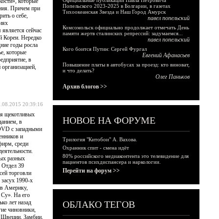
Официальные публикации Павла Петровича
кости», которые
Попельского 2023-2025 в Болгарии, в газетах
ния. Причем при
Тихоокеанская Звезда и Наш Город Амурск
ить о себе,
павел попельский
иях
Комсомольск официально продолжает отмечать День
 является сейчас
памяти жертв сталинских репрессий: задумаемся...
й Кореи. Нередко
павел попельский
дние годы росла
Кого боится Путин: Сергей Фургал
ье, которые
Евгений Афанасьев
редприятие, в
Повышение платы в автобусах за проезд: кто виноват,
 организацией,
и что делать?
Олег Паньков
Архив блогов >>
.08.2015 20:39:16
ия щекотливых
НОВОЕ НА ФОРУМЕ
данием, в
 DVD с западными
енников и
Трилогия "Китобои" А. Вахова.
фирм, среди
Охранник спит - смена идёт
деятельности.
80% российского медиаконтента это телевидение для
мых разных
пациентов психдиспансера и наркологии.
 Отдел 39
Перейти на форум >>
сей торговли
 засух 1990-х
 в Америку,
 Су». На его
ко лет назад
ОБЛАКО ТЕГОВ
гие чиновники,
, Швеции, Замбии,