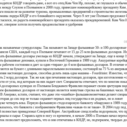
одителе КНДР говорить рано, а вот его отец Ким Чен Ир, похоже, не гнушался и обыч
орах между Сеулом и Пхеньяном в 2000 году, принесшее южнокорейскому президенту Ким
ьги пошли не на развитие туризма, промышленных предприятий и строительство железны
арманы лидера КНДР и его ближайшего окружения. Через 9 лет уже Пхеньян предложил 
асился, но радость южнокорейского президента оказалась преждевременной. Ким Чен И
ег, северяне хотели получить продовольствие и удобрения
08
зываемые супердоллары. Так называют на Западе фальшивые 50- и 100-долларовые
ансов США, каждый год в Пхеньяне печатают от 15 до 25 млн фальшивых долларов. И
лать фальшивые доллары умельцы из КНДР начали, утверждают на Западе, еще в конце 1
ать фальшивые дензнаки, купили в Восточной Германии в 1989 году. Аккуратные корейц
ом рабочем состоянии и дает за один «тираж» до 4 млн фальшивых долларов. В отличие о
таются на бумаге с длинными параллельными волокнами, состоящей на 75 % из американ
ения настоящих долларов, способна делать лишь одна машина – Fourdrinier. Известно, чт
тать 2 млрд долларов. Так же как при печатании настоящих долларов, при изготовлении 
и от угла, под которым на них падает свет. Специалисты отмечают, что по многим пок
0-долларовых купюрах из Пхеньяна Бенджамен Франклин поражает своим цветущим вид
ием фальшивых долларов от настоящих является минутная стрелка на башенных часах. 
а. В Америке, кстати, считают, что даже эти «ошибки» фальшивомонетчики делают специа
орая до сих пор не только охраняет первых лиц государства и их родных, но и ловит
уже четверть века. Первую фальшивую стодолларовую банкноту обнаружил в 1989 году
оказалось, что банкнота с изображением Франклина «какая-то не такая». В 2004 году под
ый полностью принадлежал Северной Корее. Австрийские спецслужбы подозревали, что п
иалы и сырье. Стараясь идти в ногу со временем, в начале 2000-х Пхеньян начал перехо
ок позволяет предположить, что и они отпечатаны в КНДР, но, подчеркнем, твердых до