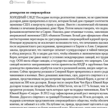
Ответить
Цитировать
демократия по северокорейски
ХОЛОДНЫЙ СЛЕД? Последние полтора десятилетия главным, но не единственны
долларов давно превратились в пугало, которым Белый дом стращает соотечеств
экономике США и ввергнуть страну в кризис. Вместе с политической обстанов
обвинял в печатании фальшивых денег Иран. Потом начали говорить, что подпо
фальшивомонетничестве и Сирию. Нашлись даже отчаянные головы, заявлявшие
американской экономики США объявили Пхеньян. Белый дом официально обвини
шестисторонние переговоры по урегулированию северокорейской ядерной програ
Немецкие журналисты не исключают возможности того, что печатанием высок
после журналистского расследования, проведенного в Европе и Азии. Специал
заказы, предполагают, что «контора» печатает «супердоллары» в тайной типог
в обход конгресса. Ну и заодно для того, чтобы обвинить в экономическом
Кореи, которые уже давно живут в условиях международных санкций, все трудне
году. ООН ввела общие санкции, а государства сами решают, что запрещать. С
санкций является замораживание счетов правительства КНДР в зарубежных банк
руководство привычных атрибутов власти и роскошной жизни, введен запрет на
яхтами. Сейчас предметы роскоши в Северной Корее превратились в своего род
чиновников и военных. Ввоз домашних животных, саун, дорогого спиртного и эле
данным, представленным на рассмотрение парламента Южной Кореи, и достиг о
закупали на 300 млн долларов. Вскоре после смерти Ким Чен Ира в Южной Корее
долларов только на сигареты Marlboro и Mild Seven, что на 117 % больше, чем 
предметов роскоши, большая часть которых идет на подарки чиновникам, Ким Ч
Южной Кореи «Сэнури». В 2012 году зафиксирован резкий рост импорта музыка
Японии. Дорогого спиртного за границей Пхеньян купил на 30 млн долларов, эле
подарков ключевым представителям северокорейского общества, чтобы обеспеч
конечно, не забывает и о себе. На публике он, правда, продолжает щеголять в о
напечатали его снимки на борту новенькой яхты. Называлась даже цена покупки