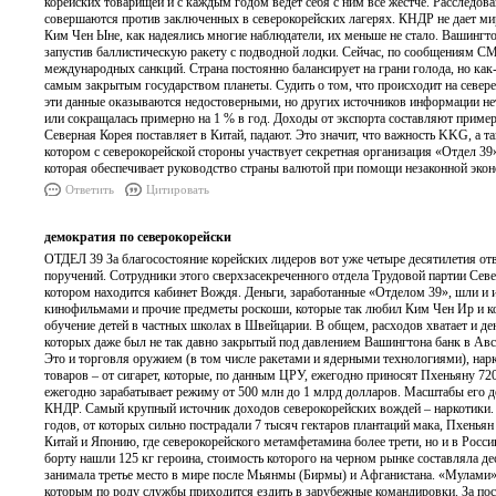
корейских товарищей и с каждым годом ведет себя с ним все жестче. Расследо
совершаются против заключенных в северокорейских лагерях. КНДР не дает мир
Ким Чен Ыне, как надеялись многие наблюдатели, их меньше не стало. Вашингтон
запустив баллистическую ракету с подводной лодки. Сейчас, по сообщениям СМ
международных санкций. Страна постоянно балансирует на грани голода, но как
самым закрытым государством планеты. Судить о том, что происходит на север
эти данные оказываются недостоверными, но других источников информации нет
или сокращалась примерно на 1 % в год. Доходы от экспорта составляют пример
Северная Корея поставляет в Китай, падают. Это значит, что важность KKG, а т
котором с северокорейской стороны участвует секретная организация «Отдел 39
которая обеспечивает руководство страны валютой при помощи незаконной эко
Ответить
Цитировать
демократия по северокорейски
ОТДЕЛ 39 За благосостояние корейских лидеров вот уже четыре десятилетия о
поручений. Сотрудники этого сверхзасекреченного отдела Трудовой партии Север
котором находится кабинет Вождя. Деньги, заработанные «Отделом 39», шли и 
кинофильмами и прочие предметы роскоши, которые так любил Ким Чен Ир и кот
обучение детей в частных школах в Швейцарии. В общем, расходов хватает и д
которых даже был не так давно закрытый под давлением Вашингтона банк в Авс
Это и торговля оружием (в том числе ракетами и ядерными технологиями), нар
товаров – от сигарет, которые, по данным ЦРУ, ежегодно приносят Пхеньяну 7
ежегодно зарабатывает режиму от 500 млн до 1 млрд долларов. Масштабы его дея
КНДР. Самый крупный источник доходов северокорейских вождей – наркотики. Е
годов, от которых сильно пострадали 7 тысяч гектаров плантаций мака, Пхенья
Китай и Японию, где северокорейского метамфетамина более трети, но и в Росси
борту нашли 125 кг героина, стоимость которого на черном рынке составляла д
занимала третье место в мире после Мьянмы (Бирмы) и Афганистана. «Мулами», 
которым по роду службы приходится ездить в зарубежные командировки. За посл