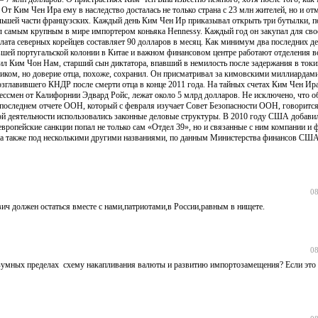
. От Ким Чен Ира ему в наследство досталась не только страна с 23 млн жителей, но и о
ольшей части французских. Каждый день Ким Чен Ир приказывал открыть три бутылки, п
ыл самым крупным в мире импортером коньяка Hennessy. Каждый год он закупал для сво
плата северных корейцев составляет 90 долларов в месяц. Как минимум два последних д
вшей португальской колонии в Китае и важном финансовом центре работают отделения 
ил Ким Чон Нам, старший сын диктатора, впавший в немилость после задержания в ток
ом, но доверие отца, похоже, сохранил. Он присматривал за кимовскими миллиардами.
возглавившего КНДР после смерти отца в конце 2011 года. На тайных счетах Ким Чен Ир
ессмен от Калифорнии Эдвард Ройс, лежат около 5 млрд долларов. Не исключено, что 
 последнем отчете ООН, который с февраля изучает Совет Безопасности ООН, говоритс
ой деятельности использовались законные деловые структуры. В 2010 году США добави
европейские санкции попал не только сам «Отдел 39», но и связанные с ним компании и
стна также под несколькими другими названиями, по данным Министерства финансов США,
08
ч должен остаться вместе с нами,патриотами,в России,равным в нищете.
08
 разумных пределах схему накапливания валюты и развитию импортозамещения? Если это