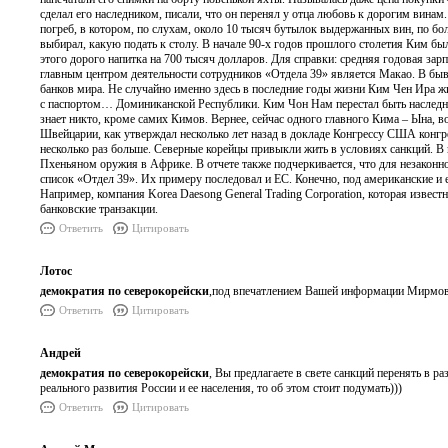
сделал его наследником, писали, что он перенял у отца любовь к дорогим винам
погреб, в котором, по слухам, около 10 тысяч бутылок выдержанных вин, по б
выбирал, какую подать к столу. В начале 90-х годов прошлого столетия Ким б
этого дорого напитка на 700 тысяч долларов. Для справки: средняя годовая зар
главным центром деятельности сотрудников «Отдела 39» является Макао. В бы
банков мира. Не случайно именно здесь в последние годы жизни Ким Чен Ира ж
с паспортом… Доминиканской Республики. Ким Чон Нам перестал быть наследник
знает никто, кроме самих Кимов. Вернее, сейчас одного главного Кима – Ына, 
Швейцарии, как утверждал несколько лет назад в докладе Конгрессу США конгр
несколько раз больше. Северные корейцы привыкли жить в условиях санкций. В
Пхеньяном оружия в Африке. В отчете также подчеркивается, что для незаконн
список «Отдел 39». Их примеру последовал и ЕС. Конечно, под американские и 
Например, компания Korea Daesong General Trading Corporation, которая изве
банковские транзакции.
Ответить
Цитировать
Лотос
демократия по северокорейски
,под впечатлением Вашей информации Мирмови
Ответить
Цитировать
Андрей
демократия по северокорейски
, Вы предлагаете в свете санкций перенять в
реального развития России и ее населения, то об этом стоит подумать)))
Ответить
Цитировать