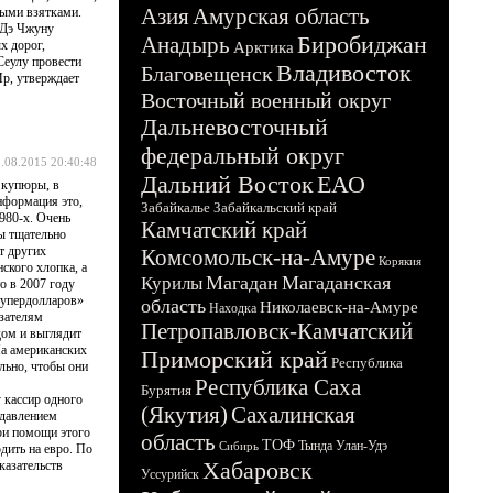
Азия
Амурская область
ными взятками.
 Дэ Чжуну
Биробиджан
Анадырь
х дорог,
Арктика
Сеулу провести
Владивосток
Благовещенск
р, утверждает
Восточный военный округ
Дальневосточный
федеральный округ
.08.2015 20:40:48
Дальний Восток
ЕАО
 купюры, в
нформация это,
Забайкалье
Забайкальский край
980-х. Очень
Камчатский край
ы тщательно
т других
Комсомольск-на-Амуре
Корякия
ского хлопка, а
Магадан
Магаданская
Курилы
о в 2007 году
«супердолларов»
область
Николаевск-на-Амуре
Находка
азателям
Петропавловск-Камчатский
ом и выглядит
На американских
Приморский край
Республика
льно, чтобы они
Республика Саха
Бурятия
 кассир одного
(Якутия)
Сахалинская
 давлением
ри помощи этого
область
ТОФ
Тында
Улан-Удэ
Сибирь
дить на евро. По
Хабаровск
казательств
Уссурийск