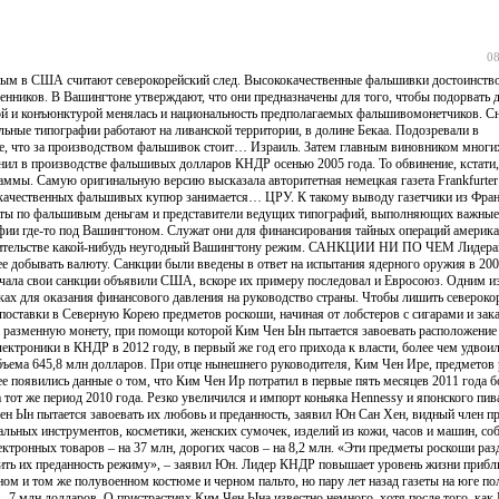
08
м в США считают северокорейский след. Высококачественные фальшивки достоинство
енников. В Вашингтоне утверждают, что они предназначены для того, чтобы подорвать 
кой и конъюнктурой менялась и национальность предполагаемых фальшивомонетчиков. С
льные типографии работают на ливанской территории, в долине Бекаа. Подозревали в
, что за производством фальшивок стоит… Израиль. Затем главным виновником многи
л в производстве фальшивых долларов КНДР осенью 2005 года. То обвинение, кстати,
ммы. Самую оригинальную версию высказала авторитетная немецкая газета Frankfurter 
окачественных фальшивых купюр занимается… ЦРУ. К такому выводу газетчики из Фра
исты по фальшивым деньгам и представители ведущих типографий, выполняющих важные
рафии где-то под Вашингтоном. Служат они для финансирования тайных операций америк
 вредительстве какой-нибудь неугодный Вашингтону режим. САНКЦИИ НИ ПО ЧЕМ Лидер
е добывать валюту. Санкции были введены в ответ на испытания ядерного оружия в 200
начала свои санкции объявили США, вскоре их примеру последовал и Евросоюз. Одним и
ах для оказания финансового давления на руководство страны. Чтобы лишить североко
 поставки в Северную Корею предметов роскоши, начиная от лобстеров с сигарами и за
а разменную монету, при помощи которой Ким Чен Ын пытается завоевать расположение 
ктроники в КНДР в 2012 году, в первый же год его прихода к власти, более чем удвоил
бъема 645,8 млн долларов. При отце нынешнего руководителя, Ким Чен Ире, предметов
 появились данные о том, что Ким Чен Ир потратил в первые пять месяцев 2011 года б
за тот же период 2010 года. Резко увеличился и импорт коньяка Hennessy и японского пи
ен Ын пытается завоевать их любовь и преданность, заявил Юн Сан Хен, видный член п
льных инструментов, косметики, женских сумочек, изделий из кожи, часов и машин, с
ктронных товаров – на 37 млн, дорогих часов – на 8,2 млн. «Эти предметы роскоши раз
ить их преданность режиму», – заявил Юн. Лидер КНДР повышает уровень жизни прибл
дном и том же полувоенном костюме и черном пальто, но пару лет назад газеты на юге п
 – 7 млн долларов. О пристрастиях Ким Чен Ына известно немного, хотя после того, ка