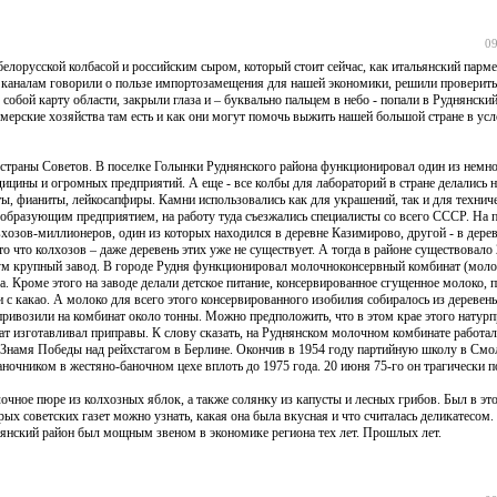
09
елорусской колбасой и российским сыром, который стоит сейчас, как итальянский парм
м каналам говорили о пользе импортозамещения для нашей экономики, решили проверить
 собой карту области, закрыли глаза и – буквально пальцем в небо - попали в Руднянски
рмерские хозяйства там есть и как они могут помочь выжить нашей большой стране в ус
траны Советов. В поселке Голынки Руднянского района функционировал один из немно
цины и огромных предприятий. А еще - все колбы для лабораторий в стране делались н
ы, фианиты, лейкосапфиры. Камни использовались как для украшений, так и для техниче
образующим предприятием, на работу туда съезжались специалисты со всего СССР. На 
овхозов-миллионеров, один из которых находился в деревне Казимирово, другой - в дере
 то что колхозов – даже деревень этих уже не существует. А тогда в районе существовало
ум крупный завод. В городе Рудня функционировал молочноконсервный комбинат (молок
 Кроме этого на заводе делали детское питание, консервированное сгущенное молоко, 
с какао. А молоко для всего этого консервированного изобилия собиралось из деревень
ивозили на комбинат около тонны. Можно предположить, что в этом крае этого натурп
т изготавливал приправы. К слову сказать, на Руднянском молочном комбинате работал
Знамя Победы над рейхстагом в Берлине. Окончив в 1954 году партийную школу в Смол
аночником в жестяно-баночном цехе вплоть до 1975 года. 20 июня 75-го он трагически п
очное пюре из колхозных яблок, а также солянку из капусты и лесных грибов. Был в эт
рых советских газет можно узнать, какая она была вкусная и что считалась деликатесом.
уднянский район был мощным звеном в экономике региона тех лет. Прошлых лет.