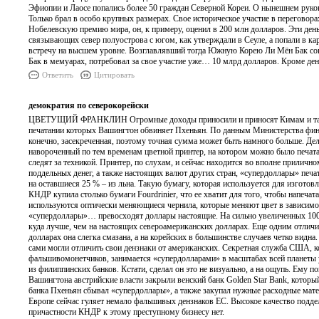
Эфиопии и Лаосе попались более 50 граждан Северной Кореи. О нынешнем руков
Только брал в особо крупных размерах. Свое историческое участие в перегов
Нобелевскую премию мира, он, к примеру, оценил в 200 млн долларов. Эти ден
связывающих север полуострова с югом, как утверждали в Сеуле, а попали в к
встречу на высшем уровне. Возглавлявший тогда Южную Корею Ли Мён Бак согл
Бак в мемуарах, потребовал за свое участие уже… 10 млрд долларов. Кроме ден
Ответить
Цитировать
демократия по северокорейски
ЦВЕТУЩИЙ ФРАНКЛИН Огромные доходы приносили и приносят Кимам и так на
печатании которых Вашингтон обвиняет Пхеньян. По данным Министерства фин
конечно, засекреченная, поэтому точная сумма может быть намного больше. Де
навороченный по тем временам цветной принтер, на котором можно было печат
следят за техникой. Принтер, по слухам, и сейчас находится во вполне приличн
поддельных денег, а также настоящих валют других стран, «супердоллары» печа
на оставшиеся 25 % – из льна. Такую бумагу, которая используется для изготовл
КНДР купила столько бумаги Fourdrinier, что ее хватит для того, чтобы напеча
используются оптически меняющиеся чернила, которые меняют цвет в зависимост
«супердоллары»… превосходят доллары настоящие. На сильно увеличенных 10
куда лучше, чем на настоящих североамериканских долларах. Еще одним отлич
долларах она слегка смазана, а на корейских в большинстве случаев четко видн
сами могли отличить свои дензнаки от американских. Секретная служба США, кот
фальшивомонетчиков, занимается «супердолларами» в масштабах всей планеты 
из филиппинских банков. Кстати, сделал он это не визуально, а на ощупь. Ему п
Вашингтона австрийские власти закрыли венский банк Golden Star Bank, котор
банка Пхеньян сбывал «супердоллары», а также закупал нужные расходные матер
Европе сейчас гуляет немало фальшивых дензнаков ЕС. Высокое качество поддел
причастности КНДР к этому преступному бизнесу нет.