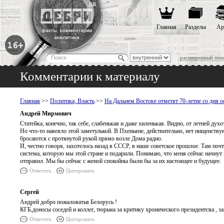
Главная
Разделы
Ар
расширенный пои
Комментарии к материалу
Главная
>>
Политика, Власть
>>
На Дальнем Востоке отметят 70-летие со дня 
Андрей Мирмович
Статейка, конечно, так себе, слабенькая и даже хиленькая. Видно, от летней дух
Но что-то навеяло этой заметулькой. В Пхеньяне, действительно, нет нищенств
бросаются с протянутой рукой прямо возле Дома радио.
И, честно говоря, захотелось назад в СССР, в наше советское прошлое. Там поч
система, которую мы этой стране и подарили. Понимаю, что меня сейчас начнут 
отправил. Мы бы сейчас с женой спокойны были бы за их настоящее и будущее.
Ответить
Цитировать
Сергей
Андрей добро пожаловатьв Белорусь !
КГБ,доносы соседей и коллег, тюрьма за критику хронического президентсва , за
Ответить
Цитировать