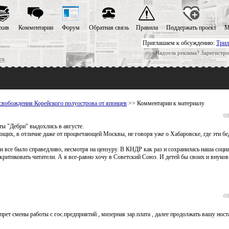
хив
Комментарии
Форум
Обратная связь
Правила
Поддержать проект
М
Приглашаем к обсуждению:
Трил
Надоела реклама? Зарегистри
ск
освобождения Корейского полуострова от японцев
>> Комментарии к материалу
08
оты "Дебри" выдохлись в августе.
ующих, в отличие даже от процветающей Москвы, не говоря уже о Хабаровске, где эти б
ти все было справедливо, несмотря на цензуру. В КНДР как раз и сохранилась наша соци
критиковать читатели. А я все-равно хочу в Советский Союз. И детей бы своих и внуков 
08
прет смены работы с гос.предприятий , мизерная зар.плата , далее продолжать вашу ност