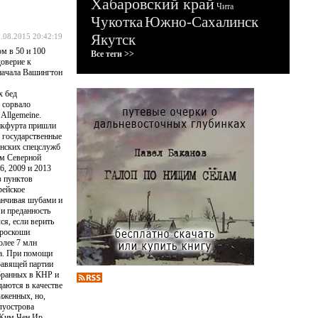
Хабаровский край
Чита
Чукотка
Южно-Сахалинск
Якутск
.08.2015 20:42:19
м в 50 и 100
Все теги >>
доверие к
начала Вашингтон
х бед
 сорвало
Allgemeine.
нкфурта пришли
 государственные
анских спецслужб
ам Северной
6, 2009 и 2013
з пунктов
рейское
канчивая шубами и
и преданность
ся, если верить
 роскоши
олее 7 млн
ва. При помощи
равящей партии
обранных в КНР и
даются в качестве
иженных, но,
олуострова
к Ким Чен Ир