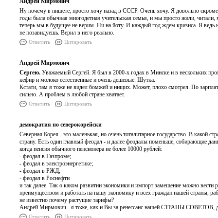
Андрей Мирмович
Ну почему в нищете, просто хочу назад в СССР. Очень хочу. Я довольно скромен
годы была обычная многодетная учительская семья, и мы просто жили, читали, м
теперь мы в будущее не верим. Ни на йоту. И каждый год ждем кризиса. Я ведь
не позавидуешь. Верил в него реально.
Ответить
Цитировать
Андрей Мирмович
Сергею.
Уважаемый Сергей. Я был в 2000-х годах в Минске и в нескольких про
кефир и молоко естественные и очень дешевые. Шутка.
Кстати, там я тоже не видел бомжей и нищих. Может, плохо смотрел. По зарпла
сильно. А проблем в любой стране хватает.
Ответить
Цитировать
демократия по северокорейски
Северная Корея - это маленькая, но очень тоталитарное государство. В какой с
страну. Есть один главный феодал - и далее феодалы поменьше, собирающие дан
когда пенсия обычного пенсионера не более 10000 рублей:
- феодал в Газпроме;
- феодал в электроэнергетике;
- феодал в РЖД;
- феодал в Роснефти
и так далее. Так о каком развитии экономики и импорт замещение можно вести 
преимуществом и работать на нашу экономику и всех граждан нашей страны, ра
не известно почему растущие тарифы?
Андрей Мирмович - я тоже, как и Вы за ренессанс нашей СТРАНЫ СОВЕТОВ, друг
Ответить
Цитировать