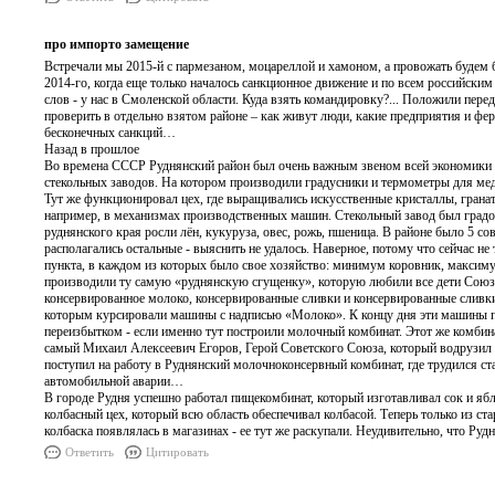
про импорто замещение
Встречали мы 2015-й с пармезаном, моцареллой и хамоном, а провожать будем б
2014-го, когда еще только началось санкционное движение и по всем российски
слов - у нас в Смоленской области. Куда взять командировку?... Положили перед
проверить в отдельно взятом районе – как живут люди, какие предприятия и фе
бесконечных санкций…
Назад в прошлое
Во времена СССР Руднянский район был очень важным звеном всей экономики с
стекольных заводов. На котором производили градусники и термометры для меди
Тут же функционировал цех, где выращивались искусственные кристаллы, гранат
например, в механизмах производственных машин. Стекольный завод был градо
руднянского края росли лён, кукуруза, овес, рожь, пшеница. В районе было 5 с
располагались остальные - выяснить не удалось. Наверное, потому что сейчас не
пункта, в каждом из которых было свое хозяйство: минимум коровник, максим
производили ту самую «руднянскую сгущенку», которую любили все дети Союза.
консервированное молоко, консервированные сливки и консервированные сливки 
которым курсировали машины с надписью «Молоко». К концу дня эти машины пр
переизбытком - если именно тут построили молочный комбинат. Этот же комбина
самый Михаил Алексеевич Егоров, Герой Советского Союза, который водрузил 
поступил на работу в Руднянский молочноконсервный комбинат, где трудился ст
автомобильной аварии…
В городе Рудня успешно работал пищекомбинат, который изготавливал сок и ябл
колбасный цех, который всю область обеспечивал колбасой. Теперь только из ста
колбаска появлялась в магазинах - ее тут же раскупали. Неудивительно, что Р
Ответить
Цитировать