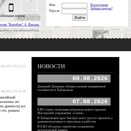
Имя:
Регистрация
Забыли пароль?
Пароль:
обильная версия
огия "Китобои" А. Вахова.
руйтесь, или авторизуйтесь.
НОВОСТИ
.08.2015 10:12:13
08.08.2026
Дмитрий Демешин объявил режим повышенной
готовности в Хабаровске
.08.2015 19:33:50
рингийский
07.08.2026
миллионов лет
ем древность) все
ЕАО станет пилотным регионом нового проекта
ы что, решили
Мастерской управления «Сенеж»
В Хабаровском крае быстрее всего растут зарплаты у
административного персонала и рабочих
В ЕАО обсудили стратегию сохранения
исторической памяти