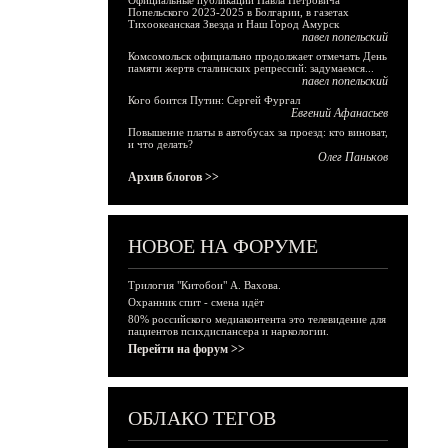
Официальные публикации Павла Петровича
Попельского 2023-2025 в Болгарии, в газетах
Тихоокеанская Звезда и Наш Город Амурск
павел попельский
Комсомольск официально продолжает отмечать День
памяти жертв сталинских репрессий: задумаемся...
павел попельский
Кого боится Путин: Сергей Фургал
Евгений Афанасьев
Повышение платы в автобусах за проезд: кто виноват,
и что делать?
Олег Паньков
Архив блогов >>
НОВОЕ НА ФОРУМЕ
Трилогия "Китобои" А. Вахова.
Охранник спит - смена идёт
80% российского медиаконтента это телевидение для
пациентов психдиспансера и наркологии.
Перейти на форум >>
ОБЛАКО ТЕГОВ