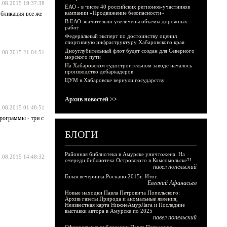
.08.2015 19:37:38
ЕАО - в числе 40 российских регионов-участников
кампании «Продвижение безопасности»
убликация все же
В ЕАО значительно увеличены объемы дорожных
работ
Федеральный эксперт по достоинству оценил
спортивную инфраструктуру Хабаровского края
Дноуглубительный флот будет создан для Северного
.08.2015 21:04:51
морского пути
На Хабаровском судостроительном заводе началось
производство дебаркадеров
ЦУМ в Хабаровске вернули государству
Архив новостей >>
.08.2015 01:48:51
программы - три с
БЛОГИ
Районная библиотека в Амурске уничтожена. На
.08.2015 14:48:32
очереди библиотека Островского в Комсомольске?!
павел попельский
Голая вечеринка Роснано 2015г. Итог.
Евгений Афанасьев
Новые находки Павла Петровича Попельского:
Архив газеты Природа и аномальные явления,
Неизвестная карта НижнеАмурЛага и Последние
выставки автора в Амурске по 2025
павел попельский