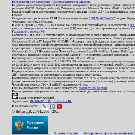
Пользовательское соглашение
,
Политика конфиденциальности
На данном сайте распространяется информация электронного периодического издания «Дебри-Д
редакции: 680032, Хабаровский край, Хабаровск, проспект 60-летия Октября, 88-46, т./ф.8421
Редакционный совет электронного периодического издания «Дебри-ДВ» (на общественных нач
Егорова
Свидетельство о регистрации СМИ (Регистрационный номер)
ЭЛ № ФС77-45537
выдано Федера
Федерация, зарубежные страны.
В 2006 г. проект «Дебри-ДВ» был создан как электронный частный архив, в соответствии с
ФЗ 
книги, а также рукописи по дальневосточной (РФ) тематике. Доступ к архивным документам явля
Гражданского кодекса РФ
.
Согласно ч.2. п.3. ст.17 «Ответственность за правонарушения в сфере информации, информац
гражданско-правовую ответственность за распространение информации не несет. Сайт и редакци
Согласно пп.3,4,6 ст.57 Закона РФ «О СМИ», «Редакция, главный редактор, журналист не несут
либо представляющих собой злоупотребление свободой массовой информации и (или) правами ж
в пресс-релизах и информация государственных, общественных организаций и объединений), кот
Согласно абз.3, п.13 Постановления Пленума Верховного Суда РФ №16 от 15 июня 2010 года 
ответчиком, поскольку исходя из положений Закона РФ «О средствах массовой информации» не 
Воспользуйтесь «Правом на ответ» (ст.46 Закона РФ «О СМИ»).
«В соответствии с положением ч.3 ст.196 ГПК РФ, обязанность компенсации морального вреда п
от 22.08.2012 г. (дело №33-5325/2012) председательствующего И.И.Куликовой, судей С.И.Дор
Мнения авторов материалов не всегда совпадают с позицией редакции. Редакция не вступает в п
Редакция не несет ответственность за содержание внешних ссылок и комментариев. За них отве
ДВ», ответственность за достоверность и наполняемость несут авторы.
Политические опросы/голосования проводятся согласно ч.2. ст.46 «Опросы общественного мнени
(лица), заказавшее (заказавших) проведение опроса и оплатившее (оплативших) указанную публик
Часовой пояс сервера UTC+11 (AEST), фактически +8 мск.
Если вы обнаружили ошибки на сайте, пожалуйста,
сообщите нам об этом
.
Распространение информации о политической, социальной, духовной жизни общества, публикац
СМИ не получает субсидий.
Адреса сайта:
DEBRI-DV.COM
,
DEBRI-DV.RU
.
В социальных сетях:
© Дебри-ДВ, 20.04.2006 - 2026