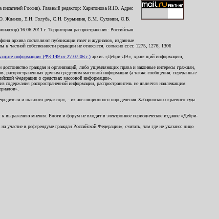
 писателей России). Главный редактор: Харитонова И.Ю. Адрес
Ю. Жданов, Е.Н. Голубь, С.Н. Бурындин, Б.М. Сухинин, О.В.
надзор) 16.06.2011 г. Территория распространения: Российская
й фонд архива составляют публикации газет и журналов, изданные
к частной собственности редакции не относятся, согласно ст.ст. 1275, 1276, 1306
щите информации» (ФЗ-149 от 27.07.06 г.)
архив «Дебри-ДВ», хранящий информацию,
ь и достоинство граждан и организаций, либо ущемляющих права и законные интересы граждан,
ов, распространенных другим средством массовой информации (а также сообщения, переданные
сийской Федерации о средствах массовой информации».
из содержания распространенной информации, распространитель не является надлежащим
ериалов».
редителя и главного редактор», - из апелляционного определения Хабаровского краевого суда
ны к выражению мнения. Блоги и форум не входят в электронное периодическое издание «Дебри-
а участие в референдуме граждан Российской Федерации»; считать, там где не указано: лицо