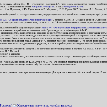
В» со знаком «Дебри-ДВ». 16+ Учредитель: Пронякин К.А. (член Союза журналистов России, член Союза
2296081. Электронная приемная:
Отправить сообщение
. E-mail:
editor@debri-dv.com
алах): К.А. Пронякин, И.Ю. Харитонова, А.Э. Мирмович, Ю.Н. Юрьев, Ю.В. Ковалев, Л.Н. Левина, А.
льной службой по надзору в сфере связи, информационных технологий и массовых коммуникаций (Роском
№ 125 «Об архивном деле в Российской Федерации»
, согласно п. 2 ст. 13 «Создание архивов». Основно
ется открытым в электронном виде, согласно п. 1 ст. 24 вышеобозначенного закона. Архивные документы 
ионных технологий и защиты информации»
Закона РФ «Об информации, информационных технологиях и о за
я основываются и работают на основании ст.8 «Право на доступ к информации» ФЗ-149.
 ответственности за распространение сведений, не соответствующих действительности и порочащих чест
урналиста: ...если они являются дословным воспроизведением сообщений и материалов или их фрагмент
орое может быть установлено и привлечено к ответственности за данное нарушение законодательства Рос
«О практике применения судами Закона РФ «О средствах массовой информации», «по делам, вытекающим 
вправе вмешиваться в деятельность редакции, в ходе которой определяется содержание сообщений и мат
одлежит возложению на авторов, а по опубликованию опровержения, в порядке ч.2 ст.152 ГК РФ - на уч
ожко, Н.В.Пестовой.
ереписку с авторами.
тственны, соответственно, исключительно их правообладатели и авторы. Комментарии на сайте приравне
я» Федерального закона от 12.06.2002 г. № 67-ФЗ «Об основных гарантиях избирательных прав и права н
ацию (обнародование) - едино - сайт, без оплаты - безвозмездно/бесплатно.
ии на актуальные темы, просветительские функции. Для мужчин и женщин. 16+ для детей старше 16 лет.