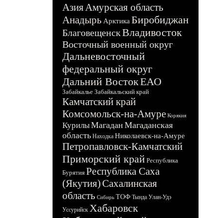
Азия
Амурская область
Биробиджан
Анадырь
Арктика
Владивосток
Благовещенск
Восточный военный округ
Дальневосточный
федеральный округ
Дальний Восток
ЕАО
Забайкалье
Забайкальский край
Камчатский край
Комсомольск-на-Амуре
Корякия
Магадан
Магаданская
Курилы
область
Николаевск-на-Амуре
Находка
Петропавловск-Камчатский
Приморский край
Республика
Республика Саха
Бурятия
(Якутия)
Сахалинская
область
ТОФ
Тында
Улан-Удэ
Сибирь
Хабаровск
Уссурийск