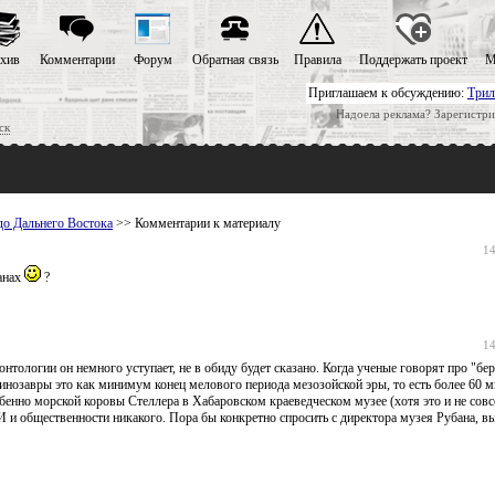
хив
Комментарии
Форум
Обратная связь
Правила
Поддержать проект
М
Приглашаем к обсуждению:
Трил
Надоела реклама? Зарегистри
ск
до Дальнего Востока
>> Комментарии к материалу
14
чанах
?
14
нтологии он немного уступает, не в обиду будет сказано. Когда ученые говорят про "бе
динозавры это как минимум конец мелового периода мезозойской эры, то есть более 60 
собенно морской коровы Стеллера в Хабаровском краеведческом музее (хотя это и не совс
И и общественности никакого. Пора бы конкретно спросить с директора музея Рубана, в