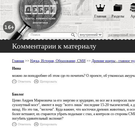
Главная
Разделы
Ар
расширенный пои
Комментарии к материалу
Главная
>>
Наука, История, Образование, СМИ
>>
Древние ящеры - главное чу
Инна
можно ли поподробнее об этом где-то почитать? О проекте, об утконосых амур
Ответить
Цитировать
Биолог
Ценю Андрея Мирмовича за его энергию и эрудицию, но все же в вопросах палео
сухопутный мост", имеют в виду "всего лишь" последние 15-20 тысячелетий, а 
назад. Но это так, "мелочи". Куда важнее, что косточки древних животных, и о
более ветшают, их стараются убрать подальше с глаз, а контроля со стороны СМ
погубить удивительный экспонат?
Ответить
Цитировать