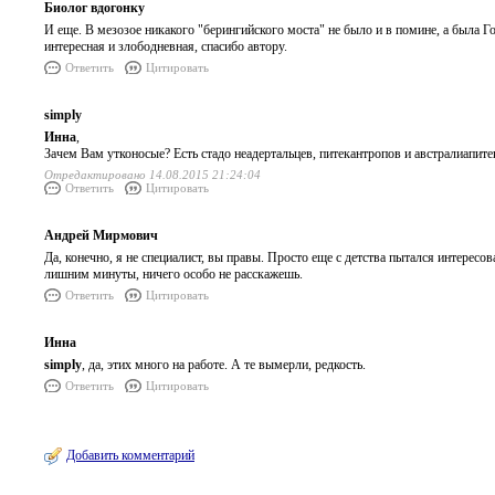
Биолог вдогонку
И еще. В мезозое никакого "берингийского моста" не было и в помине, а была Г
интересная и злободневная, спасибо автору.
Ответить
Цитировать
simply
Инна
,
Зачем Вам утконосые? Есть стадо неадертальцев, питекантропов и австралиапит
Отредактировано 14.08.2015 21:24:04
Ответить
Цитировать
Андрей Мирмович
Да, конечно, я не специалист, вы правы. Просто еще с детства пытался интерес
лишним минуты, ничего особо не расскажешь.
Ответить
Цитировать
Инна
simply
, да, этих много на работе. А те вымерли, редкость.
Ответить
Цитировать
Добавить комментарий