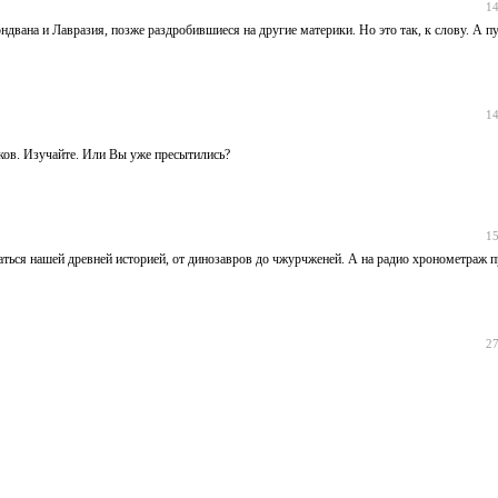
14
ондвана и Лавразия, позже раздробившиеся на другие материки. Но это так, к слову. А п
14
еков. Изучайте. Или Вы уже пресытились?
15
оваться нашей древней историей, от динозавров до чжурчженей. А на радио хронометраж 
27