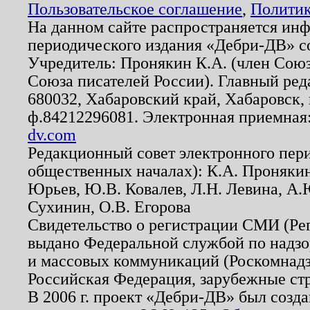
Пользовательское соглашение
,
Политик
На данном сайте распространяется ин
периодического издания «Дебри-ДВ» с
Учредитель: Пронякин К.А. (член Союз
Союза писателей России). Главный ред
680032, Хабаровский край, Хабаровск, п
ф.84212296081. Электронная приемная
dv.com
Редакционный совет электронного пер
общественных началах): К.А. Проняки
Юрьев, Ю.В. Ковалев, Л.Н. Левина, А.
Сухинин, О.В. Егорова
Свидетельство о регистрации СМИ (Р
выдано Федеральной службой по надзо
и массовых коммуникаций (Роскомнадзо
Российская Федерация, зарубежные ст
В 2006 г. проект «Дебри-ДВ» был созда