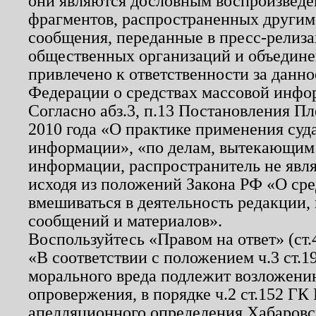
они являются дословным воспроизведе
фрагментов, распространенных другим
сообщения, переданные в пресс-релиза
общественных организаций и объединен
привлечено к ответственности за данн
Федерации о средствах массовой инфо
Согласно абз.3, п.13 Постановления П
2010 года «О практике применения суд
информации», «по делам, вытекающим
информации, распространитель не явл
исходя из положений Закона РФ «О ср
вмешиваться в деятельность редакции, 
сообщений и материалов».
Воспользуйтесь «Правом на ответ» (ст
«В соответствии с положением ч.3 ст.
морального вреда подлежит возложению
опровержения, в порядке ч.2 ст.152 ГК 
апелляционного определения Хабаровско