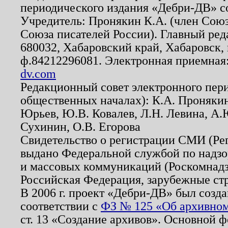
периодического издания «Дебри-ДВ» с
Учредитель: Пронякин К.А. (член Союз
Союза писателей России). Главный ред
680032, Хабаровский край, Хабаровск, п
ф.84212296081. Электронная приемная
dv.com
Редакционный совет электронного пер
общественных началах): К.А. Проняки
Юрьев, Ю.В. Ковалев, Л.Н. Левина, А.
Сухинин, О.В. Егорова
Свидетельство о регистрации СМИ (Р
выдано Федеральной службой по надзо
и массовых коммуникаций (Роскомнадзо
Российская Федерация, зарубежные ст
В 2006 г. проект «Дебри-ДВ» был созда
соответствии с
ФЗ № 125 «Об архивном
ст. 13 «Создание архивов». Основной ф