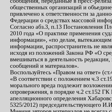
сообщения, переданные в пресс-релиза
общественных организаций и объединен
привлечено к ответственности за данн
Федерации о средствах массовой инфо
Согласно абз.3, п.13 Постановления П
2010 года «О практике применения суд
информации», «по делам, вытекающим
информации, распространитель не явл
исходя из положений Закона РФ «О ср
вмешиваться в деятельность редакции, 
сообщений и материалов».
Воспользуйтесь «Правом на ответ» (ст
«В соответствии с положением ч.3 ст.
морального вреда подлежит возложению
опровержения, в порядке ч.2 ст.152 ГК 
апелляционного определения Хабаровско
5325/2012) председательствующего И.И
Мнения авторов материалов не всегда 