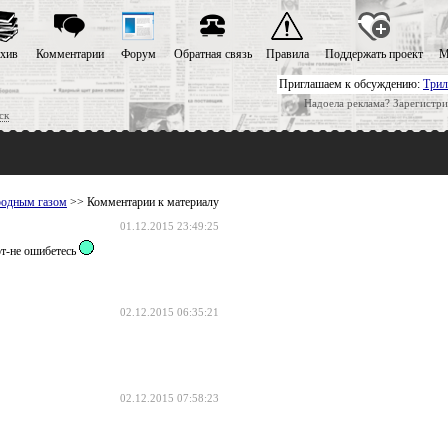
хив
Комментарии
Форум
Обратная связь
Правила
Поддержать проект
М
Приглашаем к обсуждению:
Трил
Надоела реклама? Зарегистри
ск
родным газом
>> Комментарии к материалу
01.12.2015 23:49:25
от-не ошибетесь
02.12.2015 06:35:21
02.12.2015 07:58:23