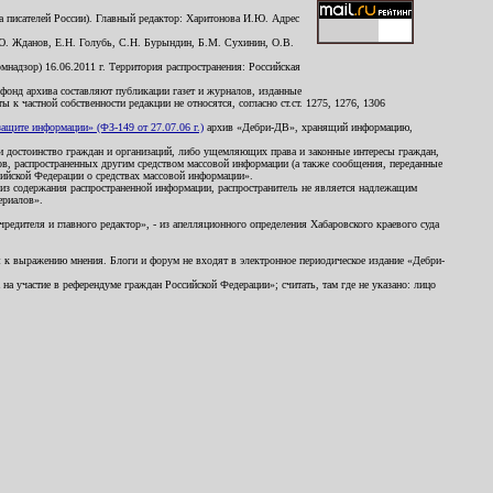
 писателей России). Главный редактор: Харитонова И.Ю. Адрес
Ю. Жданов, Е.Н. Голубь, С.Н. Бурындин, Б.М. Сухинин, О.В.
надзор) 16.06.2011 г. Территория распространения: Российская
й фонд архива составляют публикации газет и журналов, изданные
к частной собственности редакции не относятся, согласно ст.ст. 1275, 1276, 1306
щите информации» (ФЗ-149 от 27.07.06 г.)
архив «Дебри-ДВ», хранящий информацию,
ь и достоинство граждан и организаций, либо ущемляющих права и законные интересы граждан,
ов, распространенных другим средством массовой информации (а также сообщения, переданные
сийской Федерации о средствах массовой информации».
из содержания распространенной информации, распространитель не является надлежащим
ериалов».
редителя и главного редактор», - из апелляционного определения Хабаровского краевого суда
ны к выражению мнения. Блоги и форум не входят в электронное периодическое издание «Дебри-
а участие в референдуме граждан Российской Федерации»; считать, там где не указано: лицо