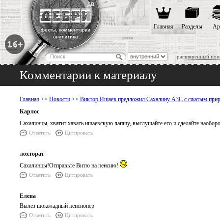
Главная
Разделы
Ар
расширенный пои
Комментарии к материалу
Главная
>>
Новости
>>
Виктор Ишаев предложил Сахалину АЗС с сжатым при
Карлос
Сахалинцы, хватит хавать ишаевскую лапшу, выслушайте его и сделайте наобор
Ответить
Цитировать
лохторат
Сахалинцы!Отправьте Витю на пенсию!
Ответить
Цитировать
Елена
Вылез шоколадный пенсионер
Ответить
Цитировать