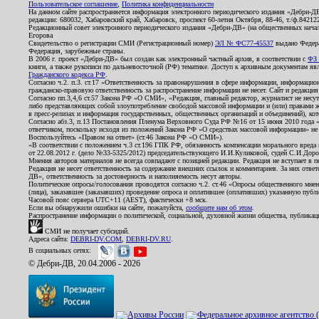
Пользовательское соглашение
,
Политика конфиденциальности
На данном сайте распространяется информация электронного периодического издания «Дебри-Д
редакции: 680032, Хабаровский край, Хабаровск, проспект 60-летия Октября, 88-46, т./ф.8421
Редакционный совет электронного периодического издания «Дебри-ДВ» (на общественных нач
Егорова
Свидетельство о регистрации СМИ (Регистрационный номер)
ЭЛ № ФС77-45537
выдано Федера
Федерация, зарубежные страны.
В 2006 г. проект «Дебри-ДВ» был создан как электронный частный архив, в соответствии с
ФЗ 
книги, а также рукописи по дальневосточной (РФ) тематике. Доступ к архивным документам явля
Гражданского кодекса РФ
.
Согласно ч.2. п.3. ст.17 «Ответственность за правонарушения в сфере информации, информац
гражданско-правовую ответственность за распространение информации не несет. Сайт и редакци
Согласно пп.3,4,6 ст.57 Закона РФ «О СМИ», «Редакция, главный редактор, журналист не несут
либо представляющих собой злоупотребление свободой массовой информации и (или) правами ж
в пресс-релизах и информация государственных, общественных организаций и объединений), кот
Согласно абз.3, п.13 Постановления Пленума Верховного Суда РФ №16 от 15 июня 2010 года 
ответчиком, поскольку исходя из положений Закона РФ «О средствах массовой информации» не 
Воспользуйтесь «Правом на ответ» (ст.46 Закона РФ «О СМИ»).
«В соответствии с положением ч.3 ст.196 ГПК РФ, обязанность компенсации морального вреда п
от 22.08.2012 г. (дело №33-5325/2012) председательствующего И.И.Куликовой, судей С.И.Дор
Мнения авторов материалов не всегда совпадают с позицией редакции. Редакция не вступает в п
Редакция не несет ответственность за содержание внешних ссылок и комментариев. За них отве
ДВ», ответственность за достоверность и наполняемость несут авторы.
Политические опросы/голосования проводятся согласно ч.2. ст.46 «Опросы общественного мнени
(лица), заказавшее (заказавших) проведение опроса и оплатившее (оплативших) указанную публик
Часовой пояс сервера UTC+11 (AEST), фактически +8 мск.
Если вы обнаружили ошибки на сайте, пожалуйста,
сообщите нам об этом
.
Распространение информации о политической, социальной, духовной жизни общества, публикац
СМИ не получает субсидий.
Адреса сайта:
DEBRI-DV.COM
,
DEBRI-DV.RU
.
В социальных сетях:
© Дебри-ДВ, 20.04.2006 - 2026