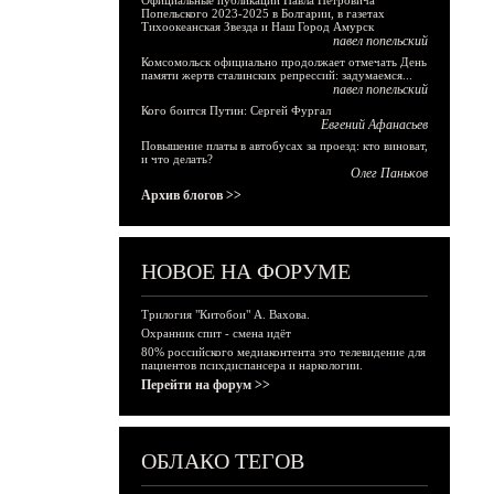
Официальные публикации Павла Петровича
Попельского 2023-2025 в Болгарии, в газетах
Тихоокеанская Звезда и Наш Город Амурск
павел попельский
Комсомольск официально продолжает отмечать День
памяти жертв сталинских репрессий: задумаемся...
павел попельский
Кого боится Путин: Сергей Фургал
Евгений Афанасьев
Повышение платы в автобусах за проезд: кто виноват,
и что делать?
Олег Паньков
Архив блогов >>
НОВОЕ НА ФОРУМЕ
Трилогия "Китобои" А. Вахова.
Охранник спит - смена идёт
80% российского медиаконтента это телевидение для
пациентов психдиспансера и наркологии.
Перейти на форум >>
ОБЛАКО ТЕГОВ