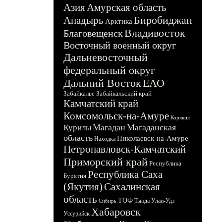
Азия
Амурская область
Биробиджан
Анадырь
Арктика
Владивосток
Благовещенск
Восточный военный округ
Дальневосточный
федеральный округ
Дальний Восток
ЕАО
Забайкалье
Забайкальский край
Камчатский край
Комсомольск-на-Амуре
Корякия
Магадан
Магаданская
Курилы
область
Николаевск-на-Амуре
Находка
Петропавловск-Камчатский
Приморский край
Республика
Республика Саха
Бурятия
(Якутия)
Сахалинская
область
ТОФ
Тында
Улан-Удэ
Сибирь
Хабаровск
Уссурийск