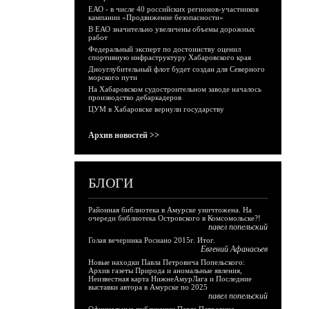
ЕАО - в числе 40 российских регионов-участников
кампании «Продвижение безопасности»
В ЕАО значительно увеличены объемы дорожных
работ
Федеральный эксперт по достоинству оценил
спортивную инфраструктуру Хабаровского края
Дноуглубительный флот будет создан для Северного
морского пути
На Хабаровском судостроительном заводе началось
производство дебаркадеров
ЦУМ в Хабаровске вернули государству
Архив новостей >>
БЛОГИ
Районная библиотека в Амурске уничтожена. На
очереди библиотека Островского в Комсомольске?!
павел попельский
Голая вечеринка Роснано 2015г. Итог.
Евгений Афанасьев
Новые находки Павла Петровича Попельского:
Архив газеты Природа и аномальные явления,
Неизвестная карта НижнеАмурЛага и Последние
выставки автора в Амурске по 2025
павел попельский