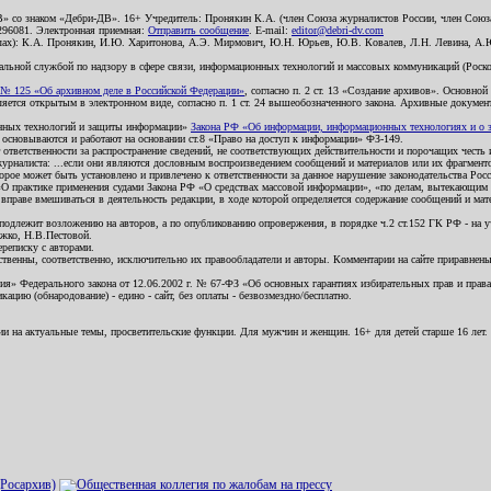
В» со знаком «Дебри-ДВ». 16+ Учредитель: Пронякин К.А. (член Союза журналистов России, член Союза
2296081. Электронная приемная:
Отправить сообщение
. E-mail:
editor@debri-dv.com
алах): К.А. Пронякин, И.Ю. Харитонова, А.Э. Мирмович, Ю.Н. Юрьев, Ю.В. Ковалев, Л.Н. Левина, А.
льной службой по надзору в сфере связи, информационных технологий и массовых коммуникаций (Роском
№ 125 «Об архивном деле в Российской Федерации»
, согласно п. 2 ст. 13 «Создание архивов». Основно
ется открытым в электронном виде, согласно п. 1 ст. 24 вышеобозначенного закона. Архивные документы 
ионных технологий и защиты информации»
Закона РФ «Об информации, информационных технологиях и о за
я основываются и работают на основании ст.8 «Право на доступ к информации» ФЗ-149.
 ответственности за распространение сведений, не соответствующих действительности и порочащих чест
урналиста: ...если они являются дословным воспроизведением сообщений и материалов или их фрагмент
орое может быть установлено и привлечено к ответственности за данное нарушение законодательства Рос
«О практике применения судами Закона РФ «О средствах массовой информации», «по делам, вытекающим 
вправе вмешиваться в деятельность редакции, в ходе которой определяется содержание сообщений и мат
одлежит возложению на авторов, а по опубликованию опровержения, в порядке ч.2 ст.152 ГК РФ - на уч
ожко, Н.В.Пестовой.
ереписку с авторами.
тственны, соответственно, исключительно их правообладатели и авторы. Комментарии на сайте приравне
я» Федерального закона от 12.06.2002 г. № 67-ФЗ «Об основных гарантиях избирательных прав и права н
ацию (обнародование) - едино - сайт, без оплаты - безвозмездно/бесплатно.
ии на актуальные темы, просветительские функции. Для мужчин и женщин. 16+ для детей старше 16 лет.