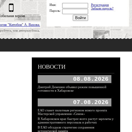
Имя:
Регистрация
Забыли пароль?
Пароль:
обильная версия
огия "Китобои" А. Вахова.
руйтесь, или авторизуйтесь.
НОВОСТИ
08.08.2026
Дмитрий Демешин объявил режим повышенной
готовности в Хабаровске
07.08.2026
ЕАО станет пилотным регионом нового проекта
Мастерской управления «Сенеж»
В Хабаровском крае быстрее всего растут зарплаты у
административного персонала и рабочих
В ЕАО обсудили стратегию сохранения
исторической памяти