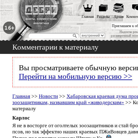
Главная
Разделы
Архив
Коммен
Приглашаем к о
Надоела рек
расширенный пои
Комментарии к материалу
Вы просматриваете обычную версию
Перейти на мобильную версию >>
Главная
>>
Новости
>>
Хабаровская краевая дума прои
зоозащитникам, назвавшим край «живодерским»
>> Ко
материалу
Карлос
Я не в восторге от оголтелых зоозащитников и стай б
псов, но так эффектно наших краевых ПЖиВовцев давн