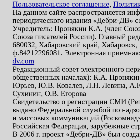
Пользовательское соглашение
,
Политик
На данном сайте распространяется ин
периодического издания «Дебри-ДВ» с
Учредитель: Пронякин К.А. (член Союз
Союза писателей России). Главный ред
680032, Хабаровский край, Хабаровск, п
ф.84212296081. Электронная приемная
dv.com
Редакционный совет электронного пер
общественных началах): К.А. Проняки
Юрьев, Ю.В. Ковалев, Л.Н. Левина, А.
Сухинин, О.В. Егорова
Свидетельство о регистрации СМИ (Р
выдано Федеральной службой по надзо
и массовых коммуникаций (Роскомнадзо
Российская Федерация, зарубежные ст
В 2006 г. проект «Дебри-ДВ» был созда