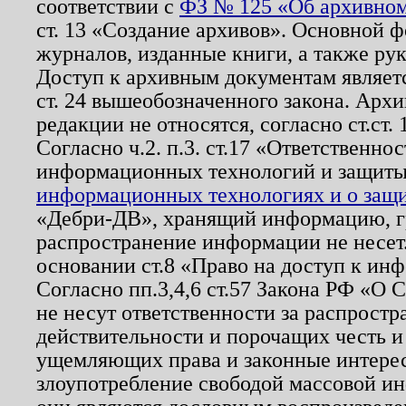
соответствии с
ФЗ № 125 «Об архивном
ст. 13 «Создание архивов». Основной ф
журналов, изданные книги, а также ру
Доступ к архивным документам являетс
ст. 24 вышеобозначенного закона. Арх
редакции не относятся, согласно ст.ст. 
Согласно ч.2. п.3. ст.17 «Ответственн
информационных технологий и защит
информационных технологиях и о защит
«Дебри-ДВ», хранящий информацию, гр
распространение информации не несет.
основании ст.8 «Право на доступ к ин
Согласно пп.3,4,6 ст.57 Закона РФ «О
не несут ответственности за распрост
действительности и порочащих честь и
ущемляющих права и законные интере
злоупотребление свободой массовой ин