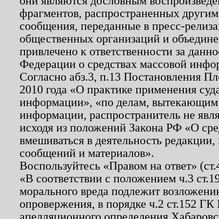
они являются дословным воспроизведе
фрагментов, распространенных другим
сообщения, переданные в пресс-релиза
общественных организаций и объединен
привлечено к ответственности за данн
Федерации о средствах массовой инфо
Согласно абз.3, п.13 Постановления П
2010 года «О практике применения суд
информации», «по делам, вытекающим
информации, распространитель не явл
исходя из положений Закона РФ «О ср
вмешиваться в деятельность редакции, 
сообщений и материалов».
Воспользуйтесь «Правом на ответ» (ст
«В соответствии с положением ч.3 ст.
морального вреда подлежит возложению
опровержения, в порядке ч.2 ст.152 ГК 
апелляционного определения Хабаровско