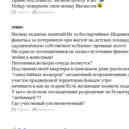
Прямо под плинтус загнали Штепу и Ко.
Пойду покормлю свою кошку Вискасом
Ответить
Цитировать
этнос
Налицо подмена понятий!Не за беспартийных Шариков
фанаты,а за потерянную при выгуле на детских площ
одушевлённую собственность!Бизнес превыше всего!
Ни один из зоозащитников не назвал источники финан
любви к животным!
Питомники,вольеры откуда возмутся?
Под окнами моей квартиры в панельном доме располо
"самостийных вольеров"-загаженный испражнениями
участок придворовой территории.Каждое утро
начинается как на псарне!Есть желающие поиметь под
У кого получили зоозащитники разрешение на безконт
"любимцев"?!
Где участковый уполномоченный?
Ответить
Цитировать