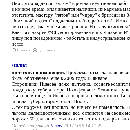
Иногда попадается "калым" /срочная неучтённая работ
в ночное время, оплачивается наличкой, из кармана мас
отстегнуть мастеру "пяток" или "чирку" с бригады из 3
"босяцкий подгон" подкалымить /подработать/. И это 
авизаводе , флагмане авиастроения. На Галушкинском 
Какя там нахрен ФСБ, контрразведка и пр. Я давний ИТ
пишу под псевдонимом - работать в индустриальном к
негде.
Ответить
Цитировать
Лилия
ничегонепонимающий
, Проблема отъезда дальнево
была обозначена ещё в 2009 году. В январе.
Сторонники Ишаева даже пытались создать комитет 
поддержку губернатора. Но в феврале Левинталь ушел
стало понятно, что Ишаева попросят с должности. Так 
апреле губернатором стал Шпорт.
С тех по уже 6 лет прошло но ничего не поменялось! 
льготы дальневосточникам все останется на своих м
дороже. И дальневосточники его в этом поддерживаю
Отредактировано
Лилия
28.12.2015 14:17:20