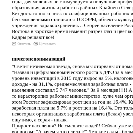
года, для молодых не стимулируется получение профе
образования, жизнь и работа в районах Крайнего Севе
Без достаточного числа квалифицированных рабочих 
бессмысленными становятся ТОСЭРЫ, объекты культур
учреждения здравоохранения… Скорее население Рос
Востока в короткое время изменит разрез глаз и цвет к
Кадры решают всё!
Ответить
Цитировать
ничегонепонимающий
"Светит незнакомая звезда, снова мы оторваны от дома..
"Назвал и цифры экономического роста в ДФО за 9 мес
уровень инвестиций в 2015 году вырос на 5%, налогов
доходы - на 31,1%, среднемесячная заработная плата -
населения составил 5 747 человек." За 9 месяцев!!!!! А
то нерасторопно работает министерство, хуже чем орга
этом Росстат зафиксировал рост цен за год на 16,4%. К
заработная плата на 5,7% и рост цен на 16,4%. Это тол
некоторых организациях заработная плата (белая) увел
ощутимо, а серая - никак.
Прирост населения? Не смешите людей! Сейчас уже м
вопросом: "А зачем я это сделал?" Детские сады - боль