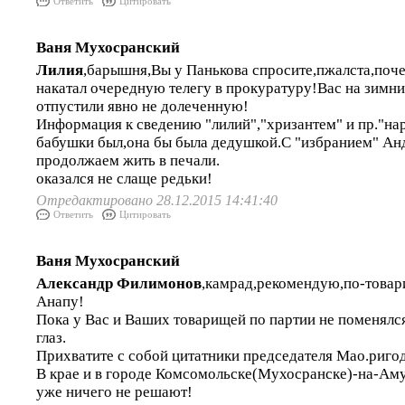
Ответить
Цитировать
Ваня Мухосранский
Лилия
,барышня,Вы у Панькова спросите,пжалста,поче
накатал очередную телегу в прокуратуру!Вас на зимни
отпустили явно не долеченную!
Информация к сведению "лилий","хризантем" и пр."нар
бабушки был,она бы была дедушкой.С "избранием" А
продолжаем жить в печали.
оказался не слаще редьки!
Отредактировано 28.12.2015 14:41:40
Ответить
Цитировать
Ваня Мухосранский
Александр Филимонов
,камрад,рекомендую,по-товар
Анапу!
Пока у Вас и Ваших товарищей по партии не поменялся
глаз.
Прихватите с собой цитатники председателя Мао.ригод
В крае и в городе Комсомольске(Мухосранске)-на-Ам
уже ничего не решают!