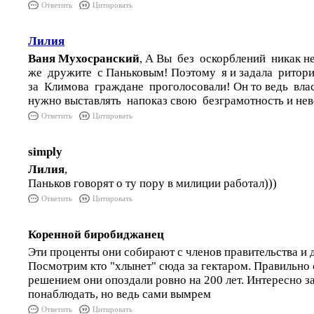
Ответить
Цитировать
Лилия
Ваня Мухосранский
, А Вы без оскорблений никак н
же дружите с Паньковым! Поэтому я и задала ритори
за Климова граждане проголосовали! Он то ведь влас
нужно выставлять напоказ свою безграмотность и нев
Ответить
Цитировать
simply
Лилия
,
Паньков говорят о ту пору в милиции работал)))
Ответить
Цитировать
Коренной биробиджанец
Эти проценты они собирают с членов правительства и 
Посмотрим кто "хлынет" сюда за гектаром. Правильно с
решением они опоздали ровно на 200 лет. Интересно з
понаблюдать, но ведь сами вымрем
Ответить
Цитировать