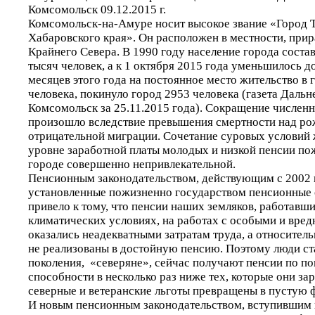
Комсомольск 09.12.2015 г.
Комсомольск-на-Амуре носит высокое звание «Город 
Хабаровского края». Он расположен в местности, при
Крайнего Севера. В 1990 году население города состав
тысяч человек, а к 1 октября 2015 года уменьшилось до
месяцев этого года на постоянное место жительство в 
человека, покинуло город 2953 человека (газета Даль
Комсомольск за 25.11.2015 года). Сокращение численн
произошло вследствие превышения смертности над р
отрицательной миграции. Сочетание суровых условий 
уровне заработной платы молодых и низкой пенсии по
городе совершенно непривлекательной.
Пенсионным законодательством, действующим с 2002 
установленные пожизненно государством пенсионные о
привело к тому, что пенсии наших земляков, работавш
климатических условиях, на работах с особыми и вре
оказались неадекватными затратам труда, а относител
не реализованы в достойную пенсию. Поэтому люди с
поколения, «северяне», сейчас получают пенсии по п
способности в несколько раз ниже тех, которые они за
северные и ветеранские льготы превращены в пустую 
И новым пенсионным законодательством, вступившим в