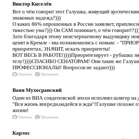
Виктор Киселёв
Вот о чём говорит этот Галушка, живущий эротически
знакомых надежд?)))
О каких 86% опрошенных в России заявляет, приплюсн
тяжестью ума?))) Он САМ понимает, о чём говорит!?))
Зато благодаря этому неисчерпаемому выдумщику новых
ценят в Кремле - мы познакомились с новым: - "ПР
приоритетах, ЗНАЧИТ, искать приоритеты!
ВОТ ВЕСЬ В РАБОТЕ!))))Приоритезирует - рубашка ли
телу!))))СПАСИБО СЕНАТОРАМ! Они такие же Галуш
ПРОФЕССИОНАЛЫ! Вопросов не задают)))
Ответить
Цитировать
Ваня Мухосранский
Один из ВИА совдеповской эпохи исполнял шлягер на 
"Вся жизнь впереди,надейся и жди"!Галушке похоже 
жизни!
Ответить
Цитировать
Карлос