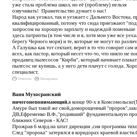
уже стала проблема школ, но её (проблему) нельзя
озвучивать! Правительство думает о нас!
Народ как уезжал, так и уезжает с Дальнего Востока, 
квалифицированный, потому что сюда приезжают "под
запросом на хорошую зарплату и надеждой поменьше 
здесь патриоты (в том числе и я, хотя мои уже все уеха
берегу Черного моря) и те, которые не могут по разли
А Галушка как тот сектант, верит в то что говорит сам 
всех, как пастор, который несет что-то, что никто не по
продавец пылесосов "Кирби", который начинает плакать
пылесос не купишь, а у него дети плачут с голода. Хо
специалист.
Ответить
Цитировать
Ваня Мухосранский
ничегонепонимающий
,в конце 90-х в Комсомольске
Амуре был такой же свой,доморощенный "пророк",за
ДВ,Ефременко В.Ф.,"родивший" фундаментальную про
ближних Северов - КАС!
Прожрав 6 млрд.на штат дирекции ,сия программа тихо
След "пророка" затерялся в коридорах краевой власти