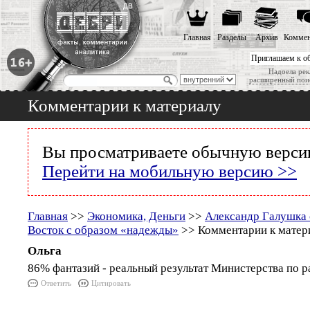
Главная
Разделы
Архив
Коммен
Приглашаем к о
Надоела рек
расширенный пои
Комментарии к материалу
Вы просматриваете обычную версию
Перейти на мобильную версию >>
Главная
>>
Экономика, Деньги
>>
Александр Галушка 
Восток с образом «надежды»
>> Комментарии к матер
Ольга
86% фантазий - реальный результат Министерства по р
Ответить
Цитировать