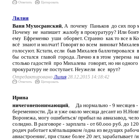
Ответить
Цитировать
Лилия
Ваня Мухосранский
, А почему Паньков до сих пор 
Почему не напишет жалобу в прокуратуру? Или боит
ему Ефременко уши оборвет. Странно как то все в К
всё знают и молчат! Говорят во всем виноват Михале
голосуют. Кстати, если быв Михалев баллотировался 
бы остался главой города. Лично я в этом уверена на
столько гадостей про Михалева говорят, но ни одного
прокуратуру не поступает. Неужели все врут?
Отредактировано
Лилия
28.12.2015 14:18:42
Ответить
Цитировать
Ирина
ничегонепонимающий
, Да нормально - 9 месяцев -
беременности. Да и уже около месяца десант из Н.Новго
Воронежа, могу ошибиться/ прибыл на авиазавод, челов
солидно. В разговоре - зарплата - от 60.ооо руб. до 1
родич работает клёпальщиком /одна из ведущих рабоч
авиастроении/, при стаже более 20 лет, зарабатывает /и