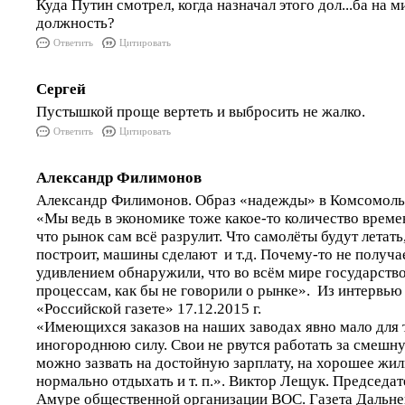
Куда Путин смотрел, когда назначал этого дол...ба на 
должность?
Ответить
Цитировать
Сергей
Пустышкой проще вертеть и выбросить не жалко.
Ответить
Цитировать
Александр Филимонов
Александр Филимонов. Образ «надежды» в Комсомоль
«Мы ведь в экономике тоже какое-то количество времен
что рынок сам всё разрулит. Что самолёты будут летать
построит, машины сделают и т.д. Почему-то не получа
удивлением обнаружили, что во всём мире государство
процессам, как бы не говорили о рынке». Из интервь
«Российской газете» 17.12.2015 г.
«Имеющихся заказов на наших заводах явно мало для 
иногороднюю силу. Свои не рвутся работать за смешн
можно зазвать на достойную зарплату, на хорошее жил
нормально отдыхать и т. п.». Виктор Лещук. Председа
Амуре общественной организации ВОС. Газета Дальн