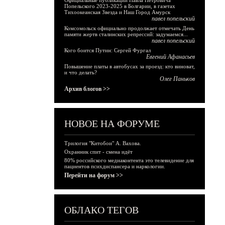
Официальные публикации Павла Петровича
Попельского 2023-2025 в Болгарии, в газетах
Тихоокеанская Звезда и Наш Город Амурск
павел попельский
Комсомольск официально продолжает отмечать День
памяти жертв сталинских репрессий: задумаемся...
павел попельский
Кого боится Путин: Сергей Фургал
Евгений Афанасьев
Повышение платы в автобусах за проезд: кто виноват,
и что делать?
Олег Паньков
Архив блогов >>
НОВОЕ НА ФОРУМЕ
Трилогия "Китобои" А. Вахова.
Охранник спит - смена идёт
80% российского медиаконтента это телевидение для
пациентов психдиспансера и наркологии.
Перейти на форум >>
ОБЛАКО ТЕГОВ