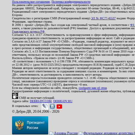
Пользовательское соглашение
,
Политика конфиденциальности
На данном сайте распространяется информация электронного периодического издания «Дебри-Д
редакции: 680032, Хабаровский край, Хабаровск, проспект 60-летия Октября, 88-46, т./ф.8421
Редакционный совет электронного периодического издания «Дебри-ДВ» (на общественных нач
Егорова
Свидетельство о регистрации СМИ (Регистрационный номер)
ЭЛ № ФС77-45537
выдано Федера
Федерация, зарубежные страны.
В 2006 г. проект «Дебри-ДВ» был создан как электронный частный архив, в соответствии с
ФЗ 
книги, а также рукописи по дальневосточной (РФ) тематике. Доступ к архивным документам явля
Гражданского кодекса РФ
.
Согласно ч.2. п.3. ст.17 «Ответственность за правонарушения в сфере информации, информац
гражданско-правовую ответственность за распространение информации не несет. Сайт и редакци
Согласно пп.3,4,6 ст.57 Закона РФ «О СМИ», «Редакция, главный редактор, журналист не несут
либо представляющих собой злоупотребление свободой массовой информации и (или) правами ж
в пресс-релизах и информация государственных, общественных организаций и объединений), кот
Согласно абз.3, п.13 Постановления Пленума Верховного Суда РФ №16 от 15 июня 2010 года 
ответчиком, поскольку исходя из положений Закона РФ «О средствах массовой информации» не 
Воспользуйтесь «Правом на ответ» (ст.46 Закона РФ «О СМИ»).
«В соответствии с положением ч.3 ст.196 ГПК РФ, обязанность компенсации морального вреда п
от 22.08.2012 г. (дело №33-5325/2012) председательствующего И.И.Куликовой, судей С.И.Дор
Мнения авторов материалов не всегда совпадают с позицией редакции. Редакция не вступает в п
Редакция не несет ответственность за содержание внешних ссылок и комментариев. За них отве
ДВ», ответственность за достоверность и наполняемость несут авторы.
Политические опросы/голосования проводятся согласно ч.2. ст.46 «Опросы общественного мнени
(лица), заказавшее (заказавших) проведение опроса и оплатившее (оплативших) указанную публик
Часовой пояс сервера UTC+11 (AEST), фактически +8 мск.
Если вы обнаружили ошибки на сайте, пожалуйста,
сообщите нам об этом
.
Распространение информации о политической, социальной, духовной жизни общества, публикац
СМИ не получает субсидий.
Адреса сайта:
DEBRI-DV.COM
,
DEBRI-DV.RU
.
В социальных сетях:
© Дебри-ДВ, 20.04.2006 - 2026