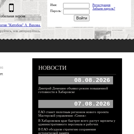
Имя:
Регистрация
Забыли пароль?
Пароль:
обильная версия
огия "Китобои" А. Вахова.
руйтесь, или авторизуйтесь.
НОВОСТИ
:46
ет.
08.08.2026
Дмитрий Демешин объявил режим повышенной
готовности в Хабаровске
07.08.2026
ЕАО станет пилотным регионом нового проекта
Мастерской управления «Сенеж»
В Хабаровском крае быстрее всего растут зарплаты у
административного персонала и рабочих
В ЕАО обсудили стратегию сохранения
исторической памяти