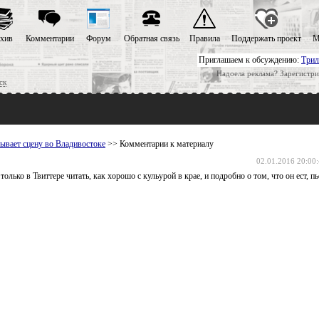
хив
Комментарии
Форум
Обратная связь
Правила
Поддержать проект
М
Приглашаем к обсуждению:
Трил
Надоела реклама? Зарегистри
ск
ывает сцену во Владивостоке
>> Комментарии к материалу
02.01.2016 20:00
олько в Твиттере читать, как хорошо с кульурой в крае, и подробно о том, что он ест, пь