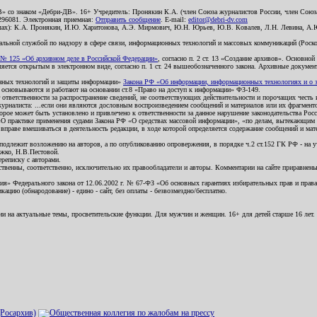
В» со знаком «Дебри-ДВ». 16+ Учредитель: Пронякин К.А. (член Союза журналистов России, член Союза
2296081. Электронная приемная:
Отправить сообщение
. E-mail:
editor@debri-dv.com
алах): К.А. Пронякин, И.Ю. Харитонова, А.Э. Мирмович, Ю.Н. Юрьев, Ю.В. Ковалев, Л.Н. Левина, А.
льной службой по надзору в сфере связи, информационных технологий и массовых коммуникаций (Роском
№ 125 «Об архивном деле в Российской Федерации»
, согласно п. 2 ст. 13 «Создание архивов». Основно
ется открытым в электронном виде, согласно п. 1 ст. 24 вышеобозначенного закона. Архивные документы 
ионных технологий и защиты информации»
Закона РФ «Об информации, информационных технологиях и о за
я основываются и работают на основании ст.8 «Право на доступ к информации» ФЗ-149.
 ответственности за распространение сведений, не соответствующих действительности и порочащих чест
урналиста: ...если они являются дословным воспроизведением сообщений и материалов или их фрагмент
орое может быть установлено и привлечено к ответственности за данное нарушение законодательства Рос
«О практике применения судами Закона РФ «О средствах массовой информации», «по делам, вытекающим 
вправе вмешиваться в деятельность редакции, в ходе которой определяется содержание сообщений и мат
одлежит возложению на авторов, а по опубликованию опровержения, в порядке ч.2 ст.152 ГК РФ - на уч
ожко, Н.В.Пестовой.
ереписку с авторами.
тственны, соответственно, исключительно их правообладатели и авторы. Комментарии на сайте приравне
я» Федерального закона от 12.06.2002 г. № 67-ФЗ «Об основных гарантиях избирательных прав и права н
ацию (обнародование) - едино - сайт, без оплаты - безвозмездно/бесплатно.
ии на актуальные темы, просветительские функции. Для мужчин и женщин. 16+ для детей старше 16 лет.