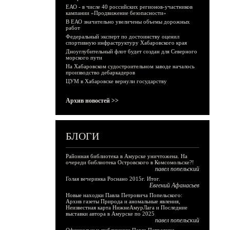
ЕАО - в числе 40 российских регионов-участников
кампании «Продвижение безопасности»
В ЕАО значительно увеличены объемы дорожных
работ
Федеральный эксперт по достоинству оценил
спортивную инфраструктуру Хабаровского края
Дноуглубительный флот будет создан для Северного
морского пути
На Хабаровском судостроительном заводе началось
производство дебаркадеров
ЦУМ в Хабаровске вернули государству
Архив новостей >>
БЛОГИ
Районная библиотека в Амурске уничтожена. На
очереди библиотека Островского в Комсомольске?!
павел попельский
Голая вечеринка Роснано 2015г. Итог.
Евгений Афанасьев
Новые находки Павла Петровича Попельского:
Архив газеты Природа и аномальные явления,
Неизвестная карта НижнеАмурЛага и Последние
выставки автора в Амурске по 2025
павел попельский