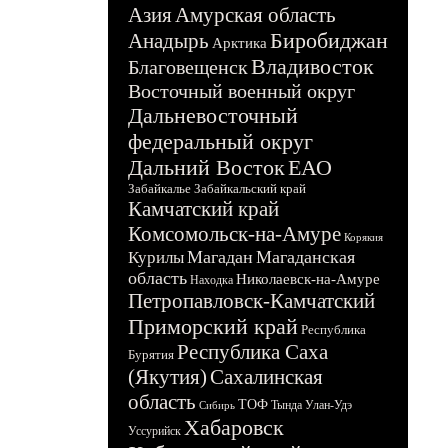
Азия
Амурская область
Биробиджан
Анадырь
Арктика
Владивосток
Благовещенск
Восточный военный округ
Дальневосточный
федеральный округ
Дальний Восток
ЕАО
Забайкалье
Забайкальский край
Камчатский край
Комсомольск-на-Амуре
Корякия
Магадан
Магаданская
Курилы
область
Николаевск-на-Амуре
Находка
Петропавловск-Камчатский
Приморский край
Республика
Республика Саха
Бурятия
(Якутия)
Сахалинская
область
ТОФ
Тында
Улан-Удэ
Сибирь
Хабаровск
Уссурийск