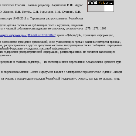
 писателей России). Главный редактор: Харитонова И.Ю. Адрес
Ю. Жданов, Е.Н. Голубь, С.Н. Бурындин, Б.М. Сухинин, О.В.
надзор) 16.06.2011 г. Территория распространения: Российская
й фонд архива составляют публикации газет и журналов, изданные
к частной собственности редакции не относятся, согласно ст.ст. 1275, 1276, 1306
щите информации» (ФЗ-149 от 27.07.06 г.)
архив «Дебри-ДВ», хранящий информацию,
ь и достоинство граждан и организаций, либо ущемляющих права и законные интересы граждан,
ов, распространенных другим средством массовой информации (а также сообщения, переданные
сийской Федерации о средствах массовой информации».
из содержания распространенной информации, распространитель не является надлежащим
ериалов».
редителя и главного редактор», - из апелляционного определения Хабаровского краевого суда
ны к выражению мнения. Блоги и форум не входят в электронное периодическое издание «Дебри-
а участие в референдуме граждан Российской Федерации»; считать, там где не указано: лицо