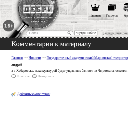
Главная
Разделы
Ар
расширенный пои
Комментарии к материалу
Главная
>>
Новости
>>
Государственный академический Мариинский театр откр
андрей
а в Хабаровске, пока культурой будет управлять баянист из Чегдомына, остается т
Ответить
Цитировать
Добавить комментарий