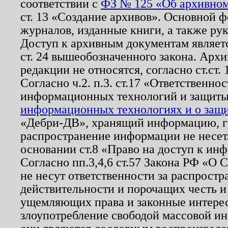
соответствии с
ФЗ № 125 «Об архивном
ст. 13 «Создание архивов». Основной ф
журналов, изданные книги, а также ру
Доступ к архивным документам являетс
ст. 24 вышеобозначенного закона. Арх
редакции не относятся, согласно ст.ст. 
Согласно ч.2. п.3. ст.17 «Ответственн
информационных технологий и защит
информационных технологиях и о защит
«Дебри-ДВ», хранящий информацию, гр
распространение информации не несет.
основании ст.8 «Право на доступ к ин
Согласно пп.3,4,6 ст.57 Закона РФ «О
не несут ответственности за распрост
действительности и порочащих честь и
ущемляющих права и законные интере
злоупотребление свободой массовой ин