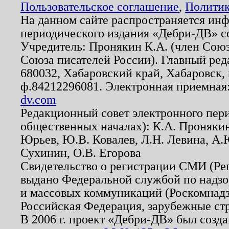
Пользовательское соглашение
,
Политик
На данном сайте распространяется ин
периодического издания «Дебри-ДВ» с
Учредитель: Пронякин К.А. (член Союз
Союза писателей России). Главный ред
680032, Хабаровский край, Хабаровск, п
ф.84212296081. Электронная приемная
dv.com
Редакционный совет электронного пер
общественных началах): К.А. Проняки
Юрьев, Ю.В. Ковалев, Л.Н. Левина, А.
Сухинин, О.В. Егорова
Свидетельство о регистрации СМИ (Р
выдано Федеральной службой по надзо
и массовых коммуникаций (Роскомнадзо
Российская Федерация, зарубежные ст
В 2006 г. проект «Дебри-ДВ» был созда