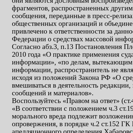
они являются дословным воспроизведе
фрагментов, распространенных другим
сообщения, переданные в пресс-релиза
общественных организаций и объединен
привлечено к ответственности за данн
Федерации о средствах массовой инфо
Согласно абз.3, п.13 Постановления П
2010 года «О практике применения суд
информации», «по делам, вытекающим
информации, распространитель не явл
исходя из положений Закона РФ «О ср
вмешиваться в деятельность редакции, 
сообщений и материалов».
Воспользуйтесь «Правом на ответ» (ст
«В соответствии с положением ч.3 ст.
морального вреда подлежит возложению
опровержения, в порядке ч.2 ст.152 ГК 
апелляционного определения Хабаровско