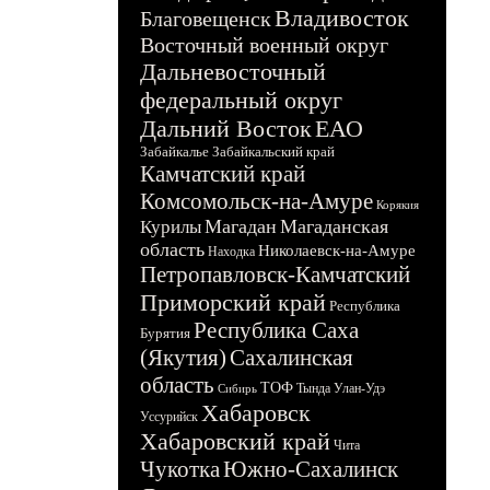
Владивосток
Благовещенск
Восточный военный округ
Дальневосточный
федеральный округ
Дальний Восток
ЕАО
Забайкалье
Забайкальский край
Камчатский край
Комсомольск-на-Амуре
Корякия
Магадан
Магаданская
Курилы
область
Николаевск-на-Амуре
Находка
Петропавловск-Камчатский
Приморский край
Республика
Республика Саха
Бурятия
(Якутия)
Сахалинская
область
ТОФ
Тында
Улан-Удэ
Сибирь
Хабаровск
Уссурийск
Хабаровский край
Чита
Чукотка
Южно-Сахалинск