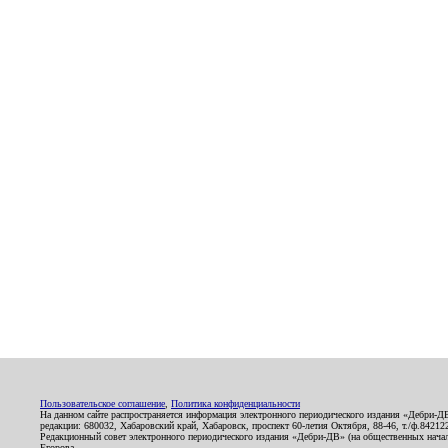
Пользовательское соглашение
,
Политика конфиденциальности
На данном сайте распространяется информация электронного периодического издания «Дебри-Д
редакции: 680032, Хабаровский край, Хабаровск, проспект 60-летия Октября, 88-46, т./ф.8421
Редакционный совет электронного периодического издания «Дебри-ДВ» (на общественных нач
Егорова