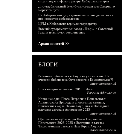
спортивную инфраструктуру Хабаровского края
Дноуглубительный флот будет создан для Северного
морского пути
На Хабаровском судостроительном заводе началось
производство дебаркадеров
ЦУМ в Хабаровске вернули государству
Бывший судоремонтный завод «Якорь» в Советской
Гавани планируют восстановить
Архив новостей >>
БЛОГИ
Районная библиотека в Амурске уничтожена. На
очереди библиотека Островского в Комсомольске?!
павел попельский
Голая вечеринка Роснано 2015г. Итог.
Евгений Афанасьев
Новые находки Павла Петровича Попельского:
Архив газеты Природа и аномальные явления,
Неизвестная карта НижнеАмурЛага и Последние
выставки автора в Амурске по 2025
павел попельский
Официальные публикации Павла Петровича
Попельского 2023-2025 в Болгарии, в газетах
Тихоокеанская Звезда и Наш Город Амурск
павел попельский