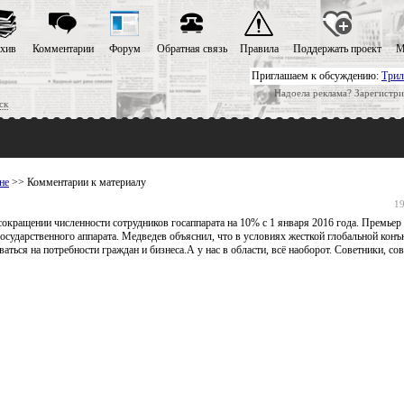
хив
Комментарии
Форум
Обратная связь
Правила
Поддержать проект
М
Приглашаем к обсуждению:
Трил
Надоела реклама? Зарегистри
ск
не
>> Комментарии к материалу
19
кращении численности сотрудников госаппарата на 10% с 1 января 2016 года. Премьер 
осударственного аппарата. Медведев объяснил, что в условиях жесткой глобальной кон
ься на потребности граждан и бизнеса.А у нас в области, всё наоборот. Советники, сов