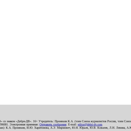
В» со знаком «Дебри-ДВ». 16+ Учредитель: Пронякин К.А. (член Союза журналистов России, член Союза
2296081. Электронная приемная:
Отправить сообщение
. E-mail:
editor@debri-dv.com
алах): К.А. Пронякин, И.Ю. Харитонова, А.Э. Мирмович, Ю.Н. Юрьев, Ю.В. Ковалев, Л.Н. Левина, А.