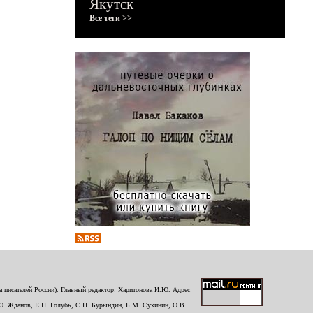
Якутск
Все теги >>
 писателей России). Главный редактор: Харитонова И.Ю. Адрес
Ю. Жданов, Е.Н. Голубь, С.Н. Бурындин, Б.М. Сухинин, О.В.