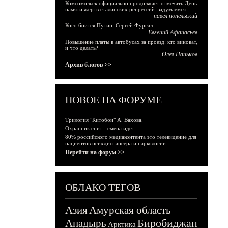
Комсомольск официально продолжает отмечать День
памяти жертв сталинских репрессий: задумаемся...
павел попельский
Кого боится Путин: Сергей Фургал
Евгений Афанасьев
Повышение платы в автобусах за проезд: кто виноват,
и что делать?
Олег Паньков
Архив блогов >>
НОВОЕ НА ФОРУМЕ
Трилогия "Китобои" А. Вахова.
Охранник спит - смена идёт
80% российского медиаконтента это телевидение для
пациентов психдиспансера и наркологии.
Перейти на форум >>
ОБЛАКО ТЕГОВ
Азия
Амурская область
Биробиджан
Анадырь
Арктика