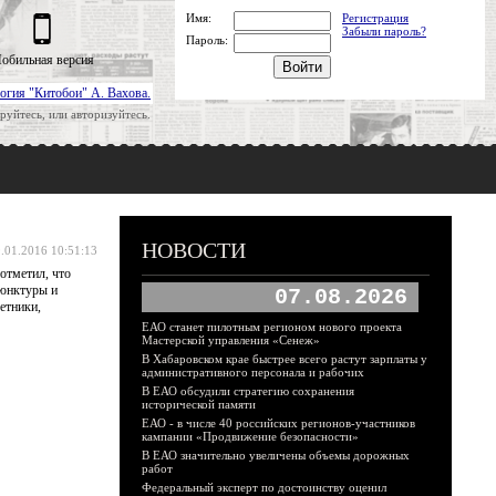
Имя:
Регистрация
Забыли пароль?
Пароль:
обильная версия
огия "Китобои" А. Вахова.
руйтесь, или авторизуйтесь.
НОВОСТИ
.01.2016 10:51:13
отметил, что
ъюнктуры и
07.08.2026
етники,
ЕАО станет пилотным регионом нового проекта
Мастерской управления «Сенеж»
В Хабаровском крае быстрее всего растут зарплаты у
административного персонала и рабочих
В ЕАО обсудили стратегию сохранения
исторической памяти
ЕАО - в числе 40 российских регионов-участников
кампании «Продвижение безопасности»
В ЕАО значительно увеличены объемы дорожных
работ
Федеральный эксперт по достоинству оценил