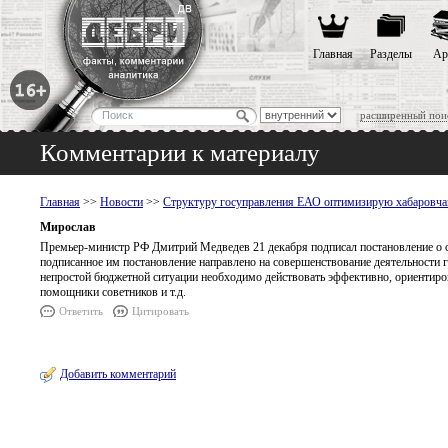
Главная
Разделы
Ар
расширенный пои
Комментарии к материалу
Главная
>>
Новости
>>
Структуру госуправления ЕАО оптимизирую хабаровча
Мирослав
Премьер-министр РФ Дмитрий Медведев 21 декабря подписал постановление о со
подписанное им постановление направлено на совершенствование деятельности г
непростой бюджетной ситуации необходимо действовать эффективно, ориентироват
помощники советников и т.д.
Ответить
Цитировать
Добавить комментарий