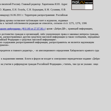
 писателей России). Главный редактор: Харитонова И.Ю. Адрес
Ю. Жданов, Е.Н. Голубь, С.Н. Бурындин, Б.М. Сухинин, О.В.
надзор) 16.06.2011 г. Территория распространения: Российская
й фонд архива составляют публикации газет и журналов, изданные
к частной собственности редакции не относятся, согласно ст.ст. 1275, 1276, 1306
щите информации» (ФЗ-149 от 27.07.06 г.)
архив «Дебри-ДВ», хранящий информацию,
ь и достоинство граждан и организаций, либо ущемляющих права и законные интересы граждан,
ов, распространенных другим средством массовой информации (а также сообщения, переданные
сийской Федерации о средствах массовой информации».
из содержания распространенной информации, распространитель не является надлежащим
ериалов».
редителя и главного редактор», - из апелляционного определения Хабаровского краевого суда
ны к выражению мнения. Блоги и форум не входят в электронное периодическое издание «Дебри-
а участие в референдуме граждан Российской Федерации»; считать, там где не указано: лицо