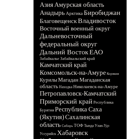
Азия
Амурская область
Биробиджан
Анадырь
Арктика
Владивосток
Благовещенск
Восточный военный округ
Дальневосточный
федеральный округ
Дальний Восток
ЕАО
Забайкалье
Забайкальский край
Камчатский край
Комсомольск-на-Амуре
Корякия
Магадан
Магаданская
Курилы
область
Николаевск-на-Амуре
Находка
Петропавловск-Камчатский
Приморский край
Республика
Республика Саха
Бурятия
(Якутия)
Сахалинская
область
ТОФ
Тында
Улан-Удэ
Сибирь
Хабаровск
Уссурийск