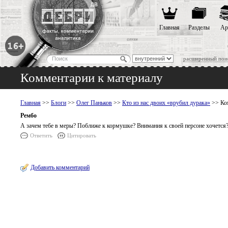
Главная
Разделы
Ар
расширенный пои
Комментарии к материалу
Главная
>>
Блоги
>>
Олег Паньков
>>
Кто из нас двоих «врубил дурака»
>> Ко
Рембо
А зачем тебе в меры? Поближе к кормушке? Внимания к своей персоне хочется
Ответить
Цитировать
Добавить комментарий