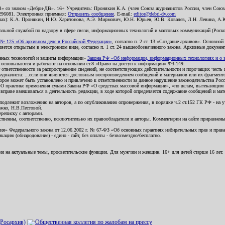
В» со знаком «Дебри-ДВ». 16+ Учредитель: Пронякин К.А. (член Союза журналистов России, член Союза
2296081. Электронная приемная:
Отправить сообщение
. E-mail:
editor@debri-dv.com
алах): К.А. Пронякин, И.Ю. Харитонова, А.Э. Мирмович, Ю.Н. Юрьев, Ю.В. Ковалев, Л.Н. Левина, А.
льной службой по надзору в сфере связи, информационных технологий и массовых коммуникаций (Роском
№ 125 «Об архивном деле в Российской Федерации»
, согласно п. 2 ст. 13 «Создание архивов». Основно
ется открытым в электронном виде, согласно п. 1 ст. 24 вышеобозначенного закона. Архивные документы 
ионных технологий и защиты информации»
Закона РФ «Об информации, информационных технологиях и о за
я основываются и работают на основании ст.8 «Право на доступ к информации» ФЗ-149.
 ответственности за распространение сведений, не соответствующих действительности и порочащих чест
урналиста: ...если они являются дословным воспроизведением сообщений и материалов или их фрагмент
орое может быть установлено и привлечено к ответственности за данное нарушение законодательства Рос
«О практике применения судами Закона РФ «О средствах массовой информации», «по делам, вытекающим 
вправе вмешиваться в деятельность редакции, в ходе которой определяется содержание сообщений и мат
одлежит возложению на авторов, а по опубликованию опровержения, в порядке ч.2 ст.152 ГК РФ - на уч
ожко, Н.В.Пестовой.
ереписку с авторами.
тственны, соответственно, исключительно их правообладатели и авторы. Комментарии на сайте приравне
я» Федерального закона от 12.06.2002 г. № 67-ФЗ «Об основных гарантиях избирательных прав и права н
ацию (обнародование) - едино - сайт, без оплаты - безвозмездно/бесплатно.
ии на актуальные темы, просветительские функции. Для мужчин и женщин. 16+ для детей старше 16 лет.