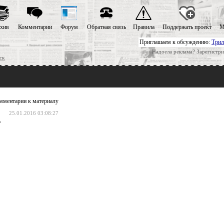
хив
Комментарии
Форум
Обратная связь
Правила
Поддержать проект
М
Приглашаем к обсуждению:
Трил
Надоела реклама? Зарегистри
ск
мментарии к материалу
25.01.2016 03:08:27
?