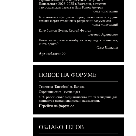
Официальные публикации Павла Петровича
Попельского 2023-2025 в Болгарии, в газетах
Тихоокеанская Звезда и Наш Город Амурск
павел попельский
Комсомольск официально продолжает отмечать День
памяти жертв сталинских репрессий: задумаемся...
павел попельский
Кого боится Путин: Сергей Фургал
Евгений Афанасьев
Повышение платы в автобусах за проезд: кто виноват,
и что делать?
Олег Паньков
Архив блогов >>
НОВОЕ НА ФОРУМЕ
Трилогия "Китобои" А. Вахова.
Охранник спит - смена идёт
80% российского медиаконтента это телевидение для
пациентов психдиспансера и наркологии.
Перейти на форум >>
ОБЛАКО ТЕГОВ