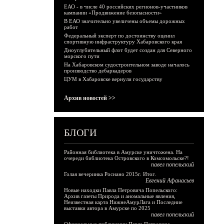
ЕАО - в числе 40 российских регионов-участников
кампании «Продвижение безопасности»
В ЕАО значительно увеличены объемы дорожных
работ
Федеральный эксперт по достоинству оценил
спортивную инфраструктуру Хабаровского края
Дноуглубительный флот будет создан для Северного
морского пути
На Хабаровском судостроительном заводе началось
производство дебаркадеров
ЦУМ в Хабаровске вернули государству
Архив новостей >>
БЛОГИ
Районная библиотека в Амурске уничтожена. На
очереди библиотека Островского в Комсомольске?!
павел попельский
Голая вечеринка Роснано 2015г. Итог.
Евгений Афанасьев
Новые находки Павла Петровича Попельского:
Архив газеты Природа и аномальные явления,
Неизвестная карта НижнеАмурЛага и Последние
выставки автора в Амурске по 2025
павел попельский