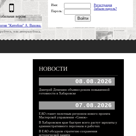
Имя:
Регистрация
Забыли пароль?
Пароль:
обильная версия
огия "Китобои" А. Вахова.
руйтесь, или авторизуйтесь.
НОВОСТИ
08.08.2026
Дмитрий Демешин объявил режим повышенной
готовности в Хабаровске
07.08.2026
ЕАО станет пилотным регионом нового проекта
Мастерской управления «Сенеж»
В Хабаровском крае быстрее всего растут зарплаты у
административного персонала и рабочих
В ЕАО обсудили стратегию сохранения
исторической памяти