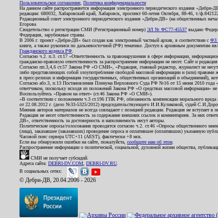
Пользовательское соглашение
,
Политика конфиденциальности
На данном сайте распространяется информация электронного периодического издания «Дебри-Д
редакции: 680032, Хабаровский край, Хабаровск, проспект 60-летия Октября, 88-46, т./ф.8421
Редакционный совет электронного периодического издания «Дебри-ДВ» (на общественных нач
Егорова
Свидетельство о регистрации СМИ (Регистрационный номер)
ЭЛ № ФС77-45537
выдано Федера
Федерация, зарубежные страны.
В 2006 г. проект «Дебри-ДВ» был создан как электронный частный архив, в соответствии с
ФЗ 
книги, а также рукописи по дальневосточной (РФ) тематике. Доступ к архивным документам явля
Гражданского кодекса РФ
.
Согласно ч.2. п.3. ст.17 «Ответственность за правонарушения в сфере информации, информац
гражданско-правовую ответственность за распространение информации не несет. Сайт и редакци
Согласно пп.3,4,6 ст.57 Закона РФ «О СМИ», «Редакция, главный редактор, журналист не несут
либо представляющих собой злоупотребление свободой массовой информации и (или) правами ж
в пресс-релизах и информация государственных, общественных организаций и объединений), кот
Согласно абз.3, п.13 Постановления Пленума Верховного Суда РФ №16 от 15 июня 2010 года 
ответчиком, поскольку исходя из положений Закона РФ «О средствах массовой информации» не 
Воспользуйтесь «Правом на ответ» (ст.46 Закона РФ «О СМИ»).
«В соответствии с положением ч.3 ст.196 ГПК РФ, обязанность компенсации морального вреда п
от 22.08.2012 г. (дело №33-5325/2012) председательствующего И.И.Куликовой, судей С.И.Дор
Мнения авторов материалов не всегда совпадают с позицией редакции. Редакция не вступает в п
Редакция не несет ответственность за содержание внешних ссылок и комментариев. За них отве
ДВ», ответственность за достоверность и наполняемость несут авторы.
Политические опросы/голосования проводятся согласно ч.2. ст.46 «Опросы общественного мнени
(лица), заказавшее (заказавших) проведение опроса и оплатившее (оплативших) указанную публик
Часовой пояс сервера UTC+11 (AEST), фактически +8 мск.
Если вы обнаружили ошибки на сайте, пожалуйста,
сообщите нам об этом
.
Распространение информации о политической, социальной, духовной жизни общества, публикац
СМИ не получает субсидий.
Адреса сайта:
DEBRI-DV.COM
,
DEBRI-DV.RU
.
В социальных сетях:
© Дебри-ДВ, 20.04.2006 - 2026