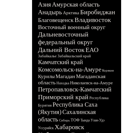
Азия
Амурская область
Биробиджан
Анадырь
Арктика
Владивосток
Благовещенск
Восточный военный округ
Дальневосточный
федеральный округ
Дальний Восток
ЕАО
Забайкалье
Забайкальский край
Камчатский край
Комсомольск-на-Амуре
Корякия
Магадан
Магаданская
Курилы
область
Николаевск-на-Амуре
Находка
Петропавловск-Камчатский
Приморский край
Республика
Республика Саха
Бурятия
(Якутия)
Сахалинская
область
ТОФ
Тында
Улан-Удэ
Сибирь
Хабаровск
Уссурийск