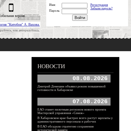
Имя:
Регистрация
Забыли пароль?
Пароль:
обильная версия
огия "Китобои" А. Вахова.
руйтесь, или авторизуйтесь.
НОВОСТИ
08.08.2026
Дмитрий Демешин объявил режим повышенной
готовности в Хабаровске
07.08.2026
ЕАО станет пилотным регионом нового проекта
Мастерской управления «Сенеж»
В Хабаровском крае быстрее всего растут зарплаты у
административного персонала и рабочих
В ЕАО обсудили стратегию сохранения
исторической памяти