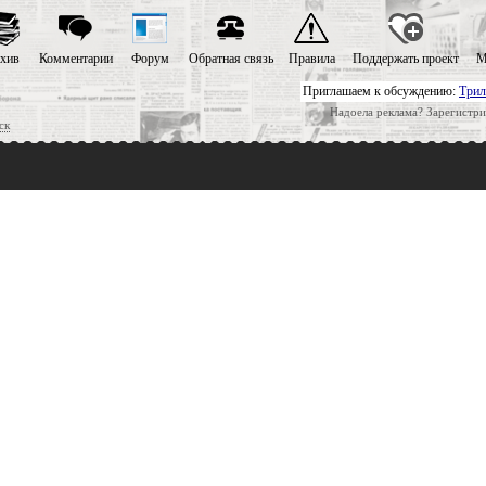
хив
Комментарии
Форум
Обратная связь
Правила
Поддержать проект
М
Приглашаем к обсуждению:
Трил
Надоела реклама? Зарегистри
ск