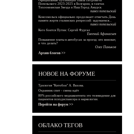
Официальные публикации Павла Петровича
Попельского 2023-2025 в Болгарии, в газетах
Тихоокеанская Звезда и Наш Город Амурск
павел попельский
Комсомольск официально продолжает отмечать День
памяти жертв сталинских репрессий: задумаемся...
павел попельский
Кого боится Путин: Сергей Фургал
Евгений Афанасьев
Повышение платы в автобусах за проезд: кто виноват,
и что делать?
Олег Паньков
Архив блогов >>
НОВОЕ НА ФОРУМЕ
Трилогия "Китобои" А. Вахова.
Охранник спит - смена идёт
80% российского медиаконтента это телевидение для
пациентов психдиспансера и наркологии.
Перейти на форум >>
ОБЛАКО ТЕГОВ