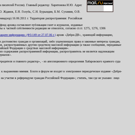
 писателей России). Главный редактор: Харитонова И.Ю. Адрес
Ю. Жданов, Е.Н. Голубь, С.Н. Бурындин, Б.М. Сухинин, О.В.
надзор) 16.06.2011 г. Территория распространения: Российская
й фонд архива составляют публикации газет и журналов, изданные
к частной собственности редакции не относятся, согласно ст.ст. 1275, 1276, 1306
щите информации» (ФЗ-149 от 27.07.06 г.)
архив «Дебри-ДВ», хранящий информацию,
ь и достоинство граждан и организаций, либо ущемляющих права и законные интересы граждан,
ов, распространенных другим средством массовой информации (а также сообщения, переданные
сийской Федерации о средствах массовой информации».
из содержания распространенной информации, распространитель не является надлежащим
ериалов».
редителя и главного редактор», - из апелляционного определения Хабаровского краевого суда
ны к выражению мнения. Блоги и форум не входят в электронное периодическое издание «Дебри-
а участие в референдуме граждан Российской Федерации»; считать, там где не указано: лицо