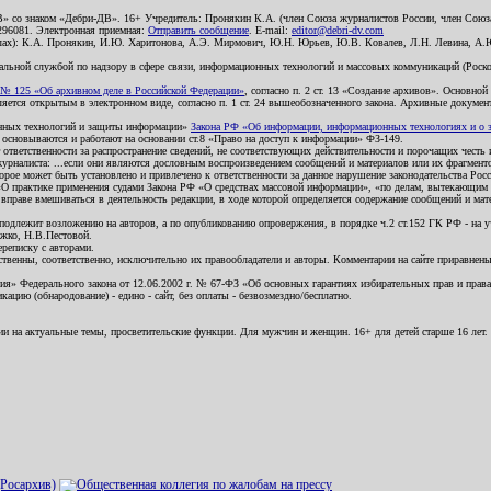
В» со знаком «Дебри-ДВ». 16+ Учредитель: Пронякин К.А. (член Союза журналистов России, член Союза
2296081. Электронная приемная:
Отправить сообщение
. E-mail:
editor@debri-dv.com
алах): К.А. Пронякин, И.Ю. Харитонова, А.Э. Мирмович, Ю.Н. Юрьев, Ю.В. Ковалев, Л.Н. Левина, А.
льной службой по надзору в сфере связи, информационных технологий и массовых коммуникаций (Роском
№ 125 «Об архивном деле в Российской Федерации»
, согласно п. 2 ст. 13 «Создание архивов». Основно
ется открытым в электронном виде, согласно п. 1 ст. 24 вышеобозначенного закона. Архивные документы 
ионных технологий и защиты информации»
Закона РФ «Об информации, информационных технологиях и о за
я основываются и работают на основании ст.8 «Право на доступ к информации» ФЗ-149.
 ответственности за распространение сведений, не соответствующих действительности и порочащих чест
урналиста: ...если они являются дословным воспроизведением сообщений и материалов или их фрагмент
орое может быть установлено и привлечено к ответственности за данное нарушение законодательства Рос
«О практике применения судами Закона РФ «О средствах массовой информации», «по делам, вытекающим 
вправе вмешиваться в деятельность редакции, в ходе которой определяется содержание сообщений и мат
одлежит возложению на авторов, а по опубликованию опровержения, в порядке ч.2 ст.152 ГК РФ - на уч
ожко, Н.В.Пестовой.
ереписку с авторами.
тственны, соответственно, исключительно их правообладатели и авторы. Комментарии на сайте приравне
я» Федерального закона от 12.06.2002 г. № 67-ФЗ «Об основных гарантиях избирательных прав и права н
ацию (обнародование) - едино - сайт, без оплаты - безвозмездно/бесплатно.
ии на актуальные темы, просветительские функции. Для мужчин и женщин. 16+ для детей старше 16 лет.