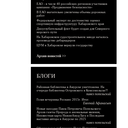
ЕАО - в числе 40 российских регионов-участников
кампании «Продвижение безопасности»
В ЕАО значительно увеличены объемы дорожных
работ
Федеральный эксперт по достоинству оценил
спортивную инфраструктуру Хабаровского края
Дноуглубительный флот будет создан для Северного
морского пути
На Хабаровском судостроительном заводе началось
производство дебаркадеров
ЦУМ в Хабаровске вернули государству
Архив новостей >>
БЛОГИ
Районная библиотека в Амурске уничтожена. На
очереди библиотека Островского в Комсомольске?!
павел попельский
Голая вечеринка Роснано 2015г. Итог.
Евгений Афанасьев
Новые находки Павла Петровича Попельского:
Архив газеты Природа и аномальные явления,
Неизвестная карта НижнеАмурЛага и Последние
выставки автора в Амурске по 2025
павел попельский