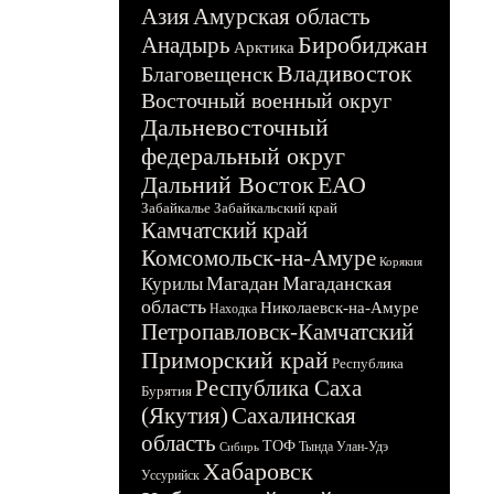
Азия
Амурская область
Биробиджан
Анадырь
Арктика
Владивосток
Благовещенск
Восточный военный округ
Дальневосточный
федеральный округ
Дальний Восток
ЕАО
Забайкалье
Забайкальский край
Камчатский край
Комсомольск-на-Амуре
Корякия
Магадан
Магаданская
Курилы
область
Николаевск-на-Амуре
Находка
Петропавловск-Камчатский
Приморский край
Республика
Республика Саха
Бурятия
(Якутия)
Сахалинская
область
ТОФ
Тында
Улан-Удэ
Сибирь
Хабаровск
Уссурийск