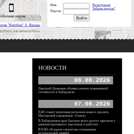
Имя:
Регистрация
Забыли пароль?
Пароль:
обильная версия
огия "Китобои" А. Вахова.
руйтесь, или авторизуйтесь.
НОВОСТИ
08.08.2026
Дмитрий Демешин объявил режим повышенной
готовности в Хабаровске
07.08.2026
ЕАО станет пилотным регионом нового проекта
Мастерской управления «Сенеж»
В Хабаровском крае быстрее всего растут зарплаты у
административного персонала и рабочих
В ЕАО обсудили стратегию сохранения
исторической памяти