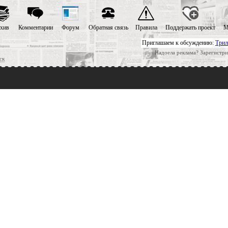
хив
Комментарии
Форум
Обратная связь
Правила
Поддержать проект
М
Приглашаем к обсуждению:
Трил
Надоела реклама? Зарегистри
ск