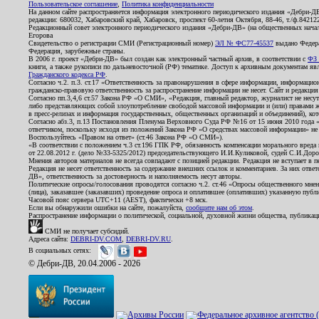
Пользовательское соглашение
,
Политика конфиденциальности
На данном сайте распространяется информация электронного периодического издания «Дебри-Д
редакции: 680032, Хабаровский край, Хабаровск, проспект 60-летия Октября, 88-46, т./ф.8421
Редакционный совет электронного периодического издания «Дебри-ДВ» (на общественных нач
Егорова
Свидетельство о регистрации СМИ (Регистрационный номер)
ЭЛ № ФС77-45537
выдано Федера
Федерация, зарубежные страны.
В 2006 г. проект «Дебри-ДВ» был создан как электронный частный архив, в соответствии с
ФЗ 
книги, а также рукописи по дальневосточной (РФ) тематике. Доступ к архивным документам явля
Гражданского кодекса РФ
.
Согласно ч.2. п.3. ст.17 «Ответственность за правонарушения в сфере информации, информац
гражданско-правовую ответственность за распространение информации не несет. Сайт и редакци
Согласно пп.3,4,6 ст.57 Закона РФ «О СМИ», «Редакция, главный редактор, журналист не несут
либо представляющих собой злоупотребление свободой массовой информации и (или) правами ж
в пресс-релизах и информация государственных, общественных организаций и объединений), кот
Согласно абз.3, п.13 Постановления Пленума Верховного Суда РФ №16 от 15 июня 2010 года 
ответчиком, поскольку исходя из положений Закона РФ «О средствах массовой информации» не 
Воспользуйтесь «Правом на ответ» (ст.46 Закона РФ «О СМИ»).
«В соответствии с положением ч.3 ст.196 ГПК РФ, обязанность компенсации морального вреда п
от 22.08.2012 г. (дело №33-5325/2012) председательствующего И.И.Куликовой, судей С.И.Дор
Мнения авторов материалов не всегда совпадают с позицией редакции. Редакция не вступает в п
Редакция не несет ответственность за содержание внешних ссылок и комментариев. За них отве
ДВ», ответственность за достоверность и наполняемость несут авторы.
Политические опросы/голосования проводятся согласно ч.2. ст.46 «Опросы общественного мнени
(лица), заказавшее (заказавших) проведение опроса и оплатившее (оплативших) указанную публик
Часовой пояс сервера UTC+11 (AEST), фактически +8 мск.
Если вы обнаружили ошибки на сайте, пожалуйста,
сообщите нам об этом
.
Распространение информации о политической, социальной, духовной жизни общества, публикац
СМИ не получает субсидий.
Адреса сайта:
DEBRI-DV.COM
,
DEBRI-DV.RU
.
В социальных сетях:
© Дебри-ДВ, 20.04.2006 - 2026