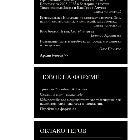
Официальные публикации Павла Петровича
Попельского 2023-2025 в Болгарии, в газетах
Тихоокеанская Звезда и Наш Город Амурск
павел попельский
Комсомольск официально продолжает отмечать День
памяти жертв сталинских репрессий: задумаемся...
павел попельский
Кого боится Путин: Сергей Фургал
Евгений Афанасьев
Повышение платы в автобусах за проезд: кто виноват,
и что делать?
Олег Паньков
Архив блогов >>
НОВОЕ НА ФОРУМЕ
Трилогия "Китобои" А. Вахова.
Охранник спит - смена идёт
80% российского медиаконтента это телевидение для
пациентов психдиспансера и наркологии.
Перейти на форум >>
ОБЛАКО ТЕГОВ