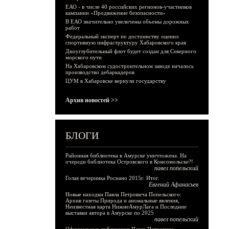
ЕАО - в числе 40 российских регионов-участников
кампании «Продвижение безопасности»
В ЕАО значительно увеличены объемы дорожных
работ
Федеральный эксперт по достоинству оценил
спортивную инфраструктуру Хабаровского края
Дноуглубительный флот будет создан для Северного
морского пути
На Хабаровском судостроительном заводе началось
производство дебаркадеров
ЦУМ в Хабаровске вернули государству
Архив новостей >>
БЛОГИ
Районная библиотека в Амурске уничтожена. На
очереди библиотека Островского в Комсомольске?!
павел попельский
Голая вечеринка Роснано 2015г. Итог.
Евгений Афанасьев
Новые находки Павла Петровича Попельского:
Архив газеты Природа и аномальные явления,
Неизвестная карта НижнеАмурЛага и Последние
выставки автора в Амурске по 2025
павел попельский