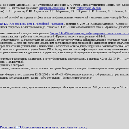
В» со знаком «Дебри-ДВ». 16+ Учредитель: Пронякин К.А. (член Союза журналистов России, член Союза
2296081. Электронная приемная:
Отправить сообщение
. E-mail:
editor@debri-dv.com
алах): К.А. Пронякин, И.Ю. Харитонова, А.Э. Мирмович, Ю.Н. Юрьев, Ю.В. Ковалев, Л.Н. Левина, А.
льной службой по надзору в сфере связи, информационных технологий и массовых коммуникаций (Роском
№ 125 «Об архивном деле в Российской Федерации»
, согласно п. 2 ст. 13 «Создание архивов». Основно
ется открытым в электронном виде, согласно п. 1 ст. 24 вышеобозначенного закона. Архивные документы 
ионных технологий и защиты информации»
Закона РФ «Об информации, информационных технологиях и о за
я основываются и работают на основании ст.8 «Право на доступ к информации» ФЗ-149.
 ответственности за распространение сведений, не соответствующих действительности и порочащих чест
урналиста: ...если они являются дословным воспроизведением сообщений и материалов или их фрагмент
орое может быть установлено и привлечено к ответственности за данное нарушение законодательства Рос
«О практике применения судами Закона РФ «О средствах массовой информации», «по делам, вытекающим 
вправе вмешиваться в деятельность редакции, в ходе которой определяется содержание сообщений и мат
одлежит возложению на авторов, а по опубликованию опровержения, в порядке ч.2 ст.152 ГК РФ - на уч
ожко, Н.В.Пестовой.
ереписку с авторами.
тственны, соответственно, исключительно их правообладатели и авторы. Комментарии на сайте приравне
я» Федерального закона от 12.06.2002 г. № 67-ФЗ «Об основных гарантиях избирательных прав и права н
ацию (обнародование) - едино - сайт, без оплаты - безвозмездно/бесплатно.
ии на актуальные темы, просветительские функции. Для мужчин и женщин. 16+ для детей старше 16 лет.