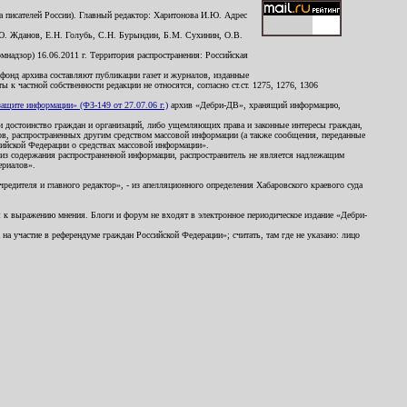
 писателей России). Главный редактор: Харитонова И.Ю. Адрес
Ю. Жданов, Е.Н. Голубь, С.Н. Бурындин, Б.М. Сухинин, О.В.
надзор) 16.06.2011 г. Территория распространения: Российская
й фонд архива составляют публикации газет и журналов, изданные
к частной собственности редакции не относятся, согласно ст.ст. 1275, 1276, 1306
щите информации» (ФЗ-149 от 27.07.06 г.)
архив «Дебри-ДВ», хранящий информацию,
ь и достоинство граждан и организаций, либо ущемляющих права и законные интересы граждан,
ов, распространенных другим средством массовой информации (а также сообщения, переданные
сийской Федерации о средствах массовой информации».
из содержания распространенной информации, распространитель не является надлежащим
ериалов».
редителя и главного редактор», - из апелляционного определения Хабаровского краевого суда
ны к выражению мнения. Блоги и форум не входят в электронное периодическое издание «Дебри-
а участие в референдуме граждан Российской Федерации»; считать, там где не указано: лицо