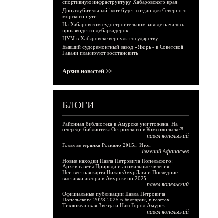
спортивную инфраструктуру Хабаровского края
Дноуглубительный флот будет создан для Северного
морского пути
На Хабаровском судостроительном заводе началось
производство дебаркадеров
ЦУМ в Хабаровске вернули государству
Бывший судоремонтный завод «Якорь» в Советской
Гавани планируют восстановить
Архив новостей >>
БЛОГИ
Районная библиотека в Амурске уничтожена. На
очереди библиотека Островского в Комсомольске?!
павел попельский
Голая вечеринка Роснано 2015г. Итог.
Евгений Афанасьев
Новые находки Павла Петровича Попельского:
Архив газеты Природа и аномальные явления,
Неизвестная карта НижнеАмурЛага и Последние
выставки автора в Амурске по 2025
павел попельский
Официальные публикации Павла Петровича
Попельского 2023-2025 в Болгарии, в газетах
Тихоокеанская Звезда и Наш Город Амурск
павел попельский