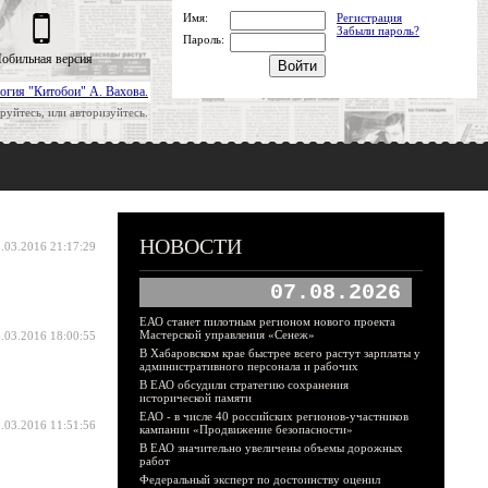
Имя:
Регистрация
Забыли пароль?
Пароль:
обильная версия
огия "Китобои" А. Вахова.
руйтесь, или авторизуйтесь.
НОВОСТИ
.03.2016 21:17:29
07.08.2026
ЕАО станет пилотным регионом нового проекта
Мастерской управления «Сенеж»
.03.2016 18:00:55
В Хабаровском крае быстрее всего растут зарплаты у
административного персонала и рабочих
В ЕАО обсудили стратегию сохранения
исторической памяти
ЕАО - в числе 40 российских регионов-участников
.03.2016 11:51:56
кампании «Продвижение безопасности»
В ЕАО значительно увеличены объемы дорожных
работ
Федеральный эксперт по достоинству оценил