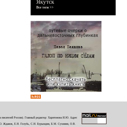
Якутск
Все теги >>
 писателей России). Главный редактор: Харитонова И.Ю. Адрес
Ю. Жданов, Е.Н. Голубь, С.Н. Бурындин, Б.М. Сухинин, О.В.