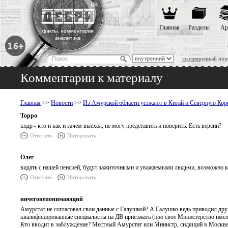
Главная
Разделы
Ар
расширенный пои
Комментарии к материалу
Главная
>>
Новости
>>
Из Амурской области уезжают в Китай и Северную Ко
Торро
кндр - кто и как и зачем выехал, не могу представить и поверить. Есть версии?
Ответить
Цитировать
Олег
видать с нашей пенсией, будут зажиточными и уважаемыми людьми, возможно 
Ответить
Цитировать
ничегонепонимающий
Амурстат не согласовал свои данные с Галушкой? А.Галушко ведь приводил друг
квалифицированные специалисты на ДВ приезжать (про свое Министерство имел
Кто вводит в заблуждение? Местный Амурстат или Министр, сидящий в Москве