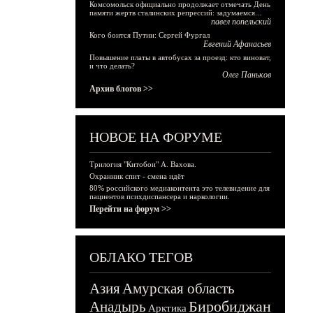
Комсомольск официально продолжает отмечать День
памяти жертв сталинских репрессий: задумаемся...
павел попельский
Кого боится Путин: Сергей Фургал
Евгений Афанасьев
Повышение платы в автобусах за проезд: кто виноват,
и что делать?
Олег Паньков
Архив блогов >>
НОВОЕ НА ФОРУМЕ
Трилогия "Китобои" А. Вахова.
Охранник спит - смена идёт
80% российского медиаконтента это телевидение для
пациентов психдиспансера и наркологии.
Перейти на форум >>
ОБЛАКО ТЕГОВ
Азия
Амурская область
Биробиджан
Анадырь
Арктика