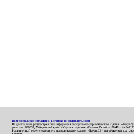
Пользовательское соглашение
,
Политика конфиденциальности
На данном сайте распространяется информация электронного периодического издания «Дебри-Д
редакции: 680032, Хабаровский край, Хабаровск, проспект 60-летия Октября, 88-46, т./ф.8421
Редакционный совет электронного периодического издания «Дебри-ДВ» (на общественных нач
Егорова