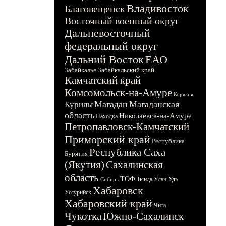
Владивосток
Благовещенск
Восточный военный округ
Дальневосточный
федеральный округ
Дальний Восток
ЕАО
Забайкалье
Забайкальский край
Камчатский край
Комсомольск-на-Амуре
Корякия
Магадан
Магаданская
Курилы
область
Николаевск-на-Амуре
Находка
Петропавловск-Камчатский
Приморский край
Республика
Республика Саха
Бурятия
(Якутия)
Сахалинская
область
ТОФ
Тында
Улан-Удэ
Сибирь
Хабаровск
Уссурийск
Хабаровский край
Чита
Чукотка
Южно-Сахалинск