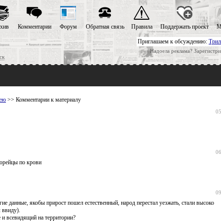
хив
Комментарии
Форум
Обратная связь
Правила
Поддержать проект
М
Приглашаем к обсуждению:
Трил
Надоела реклама? Зарегистри
ск
рею
>> Комментарии к материалу
05
06
корейцы по крови
09
ие данные, якобы прирост пошел естественный, народ перестал уезжать, стали высоко
 ввиду).
 и всевидящий на территории?