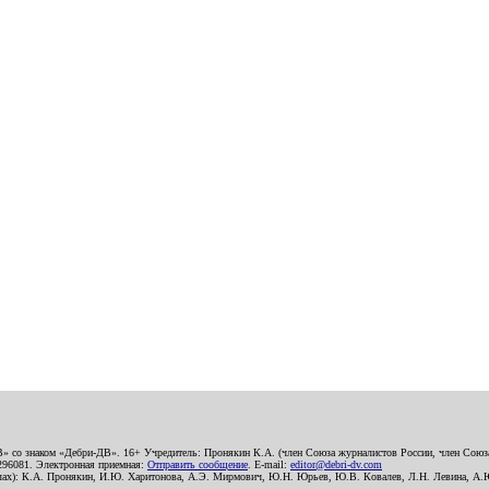
В» со знаком «Дебри-ДВ». 16+ Учредитель: Пронякин К.А. (член Союза журналистов России, член Союза
2296081. Электронная приемная:
Отправить сообщение
. E-mail:
editor@debri-dv.com
алах): К.А. Пронякин, И.Ю. Харитонова, А.Э. Мирмович, Ю.Н. Юрьев, Ю.В. Ковалев, Л.Н. Левина, А.