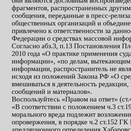
они являются дословным воспроизведе
фрагментов, распространенных другим
сообщения, переданные в пресс-релиза
общественных организаций и объединен
привлечено к ответственности за данн
Федерации о средствах массовой инфо
Согласно абз.3, п.13 Постановления П
2010 года «О практике применения суд
информации», «по делам, вытекающим
информации, распространитель не явл
исходя из положений Закона РФ «О ср
вмешиваться в деятельность редакции, 
сообщений и материалов».
Воспользуйтесь «Правом на ответ» (ст
«В соответствии с положением ч.3 ст.
морального вреда подлежит возложению
опровержения, в порядке ч.2 ст.152 ГК 
апелляционного определения Хабаровско