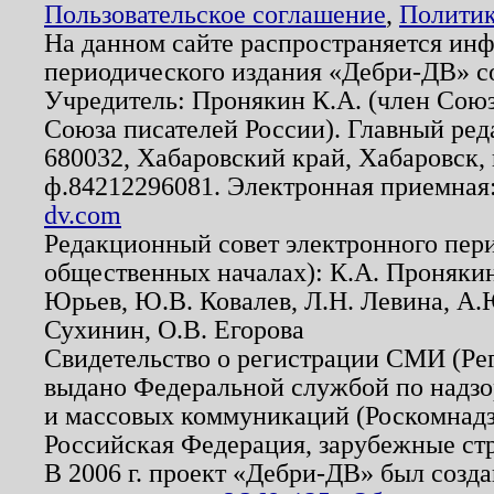
Пользовательское соглашение
,
Политик
На данном сайте распространяется ин
периодического издания «Дебри-ДВ» с
Учредитель: Пронякин К.А. (член Союз
Союза писателей России). Главный ред
680032, Хабаровский край, Хабаровск, п
ф.84212296081. Электронная приемная
dv.com
Редакционный совет электронного пер
общественных началах): К.А. Проняки
Юрьев, Ю.В. Ковалев, Л.Н. Левина, А.
Сухинин, О.В. Егорова
Свидетельство о регистрации СМИ (Р
выдано Федеральной службой по надзо
и массовых коммуникаций (Роскомнадзо
Российская Федерация, зарубежные ст
В 2006 г. проект «Дебри-ДВ» был созда