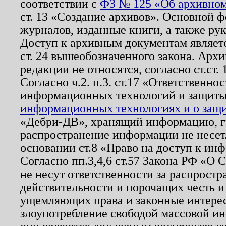
соответствии с
ФЗ № 125 «Об архивном
ст. 13 «Создание архивов». Основной ф
журналов, изданные книги, а также ру
Доступ к архивным документам являетс
ст. 24 вышеобозначенного закона. Арх
редакции не относятся, согласно ст.ст. 
Согласно ч.2. п.3. ст.17 «Ответственн
информационных технологий и защит
информационных технологиях и о защит
«Дебри-ДВ», хранящий информацию, гр
распространение информации не несет.
основании ст.8 «Право на доступ к ин
Согласно пп.3,4,6 ст.57 Закона РФ «О
не несут ответственности за распрост
действительности и порочащих честь и
ущемляющих права и законные интере
злоупотребление свободой массовой ин