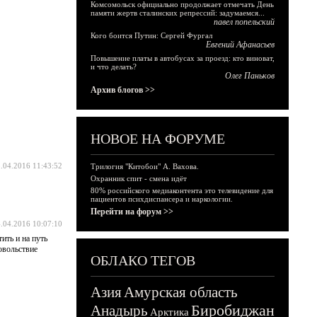
Комсомольск официально продолжает отмечать День
памяти жертв сталинских репрессий: задумаемся...
павел попельский
Кого боится Путин: Сергей Фургал
Евгений Афанасьев
Повышение платы в автобусах за проезд: кто виноват,
и что делать?
Олег Паньков
Архив блогов >>
НОВОЕ НА ФОРУМЕ
.04.2016 11:43:52
Трилогия "Китобои" А. Вахова.
Охранник спит - смена идёт
80% российского медиаконтента это телевидение для
пациентов психдиспансера и наркологии.
Перейти на форум >>
.04.2016 10:07:10
ить и на путь
овольствие
ОБЛАКО ТЕГОВ
Азия
Амурская область
Биробиджан
Анадырь
Арктика