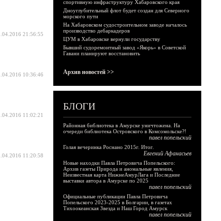
спортивную инфраструктуру Хабаровского края
Дноуглубительный флот будет создан для Северного
морского пути
На Хабаровском судостроительном заводе началось
производство дебаркадеров
.04.2016 21:56:55
ЦУМ в Хабаровске вернули государству
Бывший судоремонтный завод «Якорь» в Советской
Гавани планируют восстановить
Архив новостей >>
.04.2016 10:36:46
БЛОГИ
.04.2016 11:02:21
Районная библиотека в Амурске уничтожена. На
очереди библиотека Островского в Комсомольске?!
павел попельский
Голая вечеринка Роснано 2015г. Итог.
Евгений Афанасьев
.04.2016 11:20:58
Новые находки Павла Петровича Попельского:
Архив газеты Природа и аномальные явления,
Неизвестная карта НижнеАмурЛага и Последние
выставки автора в Амурске по 2025
павел попельский
Официальные публикации Павла Петровича
Попельского 2023-2025 в Болгарии, в газетах
Тихоокеанская Звезда и Наш Город Амурск
павел попельский