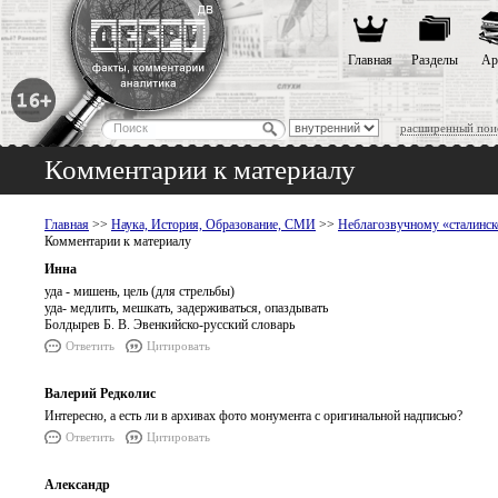
Главная
Разделы
Ар
расширенный пои
Комментарии к материалу
Главная
>>
Наука, История, Образование, СМИ
>>
Неблагозвучному «сталинск
Комментарии к материалу
Инна
уда - мишень, цель (для стрельбы)
уда- медлить, мешкать, задерживаться, опаздывать
Болдырев Б. В. Эвенкийско-русский словарь
Ответить
Цитировать
Валерий Редколис
Интересно, а есть ли в архивах фото монумента с оригинальной надписью?
Ответить
Цитировать
Александр