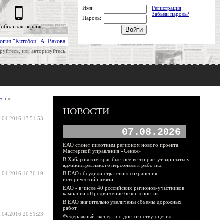
Имя:
Регистрация
Забыли пароль?
Пароль:
обильная версия
огия "Китобои" А. Вахова.
руйтесь, или авторизуйтесь.
т
>>
НОВОСТИ
.04.2016 13:51:53
07.08.2026
ЕАО станет пилотным регионом нового проекта
Мастерской управления «Сенеж»
В Хабаровском крае быстрее всего растут зарплаты у
административного персонала и рабочих
.04.2016 16:36:19
В ЕАО обсудили стратегию сохранения
исторической памяти
ЕАО - в числе 40 российских регионов-участников
кампании «Продвижение безопасности»
В ЕАО значительно увеличены объемы дорожных
работ
.04.2016 20:51:23
Федеральный эксперт по достоинству оценил