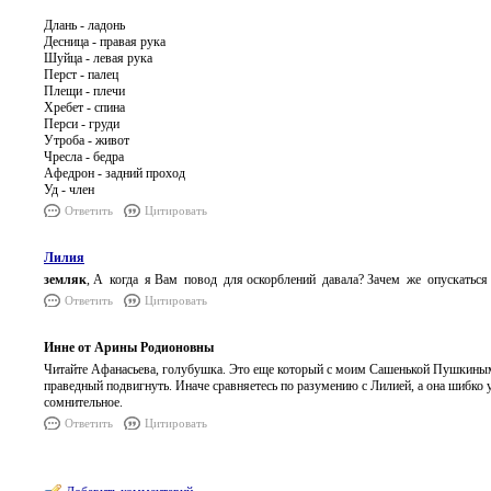
Длань - ладонь
Десница - правая рука
Шуйца - левая рука
Перст - палец
Плещи - плечи
Хребет - спина
Перси - груди
Утроба - живот
Чресла - бедра
Афедрон - задний проход
Уд - член
Ответить
Цитировать
Лилия
земляк
, А когда я Вам повод для оскорблений давала? Зачем же опускаться 
Ответить
Цитировать
Инне от Арины Родионовны
Читайте Афанасьева, голубушка. Это еще который с моим Сашенькой Пушкиным, 
праведный подвигнуть. Иначе сравняетесь по разумению с Лилией, а она шибко у
сомнительное.
Ответить
Цитировать