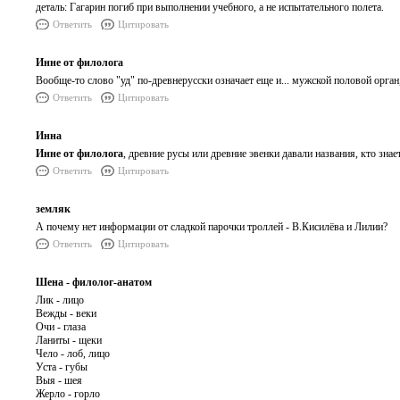
деталь: Гагарин погиб при выполнении учебного, а не испытательного полета.
Ответить
Цитировать
Инне от филолога
Вообще-то слово "уд" по-древнерусски означает еще и... мужской половой орган
Ответить
Цитировать
Инна
Инне от филолога
, древние русы или древние эвенки давали названия, кто знае
Ответить
Цитировать
земляк
А почему нет информации от сладкой парочки троллей - В.Кисилёва и Лилии?
Ответить
Цитировать
Шена - филолог-анатом
Лик - лицо
Вежды - веки
Очи - глаза
Ланиты - щеки
Чело - лоб, лицо
Уста - губы
Выя - шея
Жерло - горло