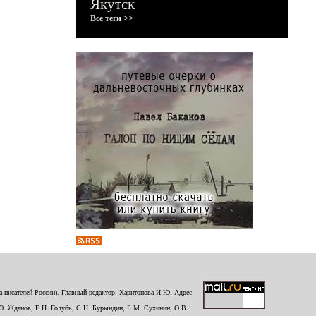
Якутск
Все теги >>
 писателей России). Главный редактор: Харитонова И.Ю. Адрес
Ю. Жданов, Е.Н. Голубь, С.Н. Бурындин, Б.М. Сухинин, О.В.