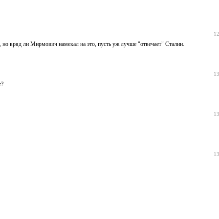
12
, но вряд ли Мирмович намекал на это, пусть уж лучше "отвечает" Сталин.
13
т?
13
13