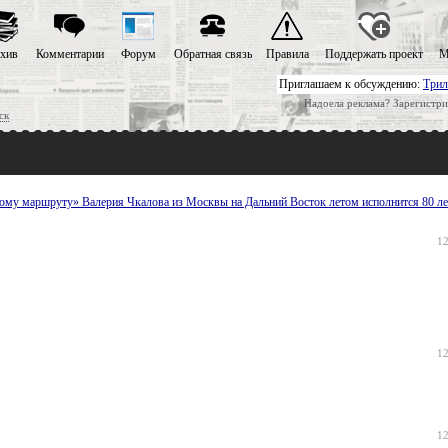
хив
Комментарии
Форум
Обратная связь
Правила
Поддержать проект
М
Приглашаем к обсуждению:
Трил
Надоела реклама? Зарегистри
ск
ому маршруту» Валерия Чкалова из Москвы на Дальний Восток летом исполнится 80 ле
12
12
12