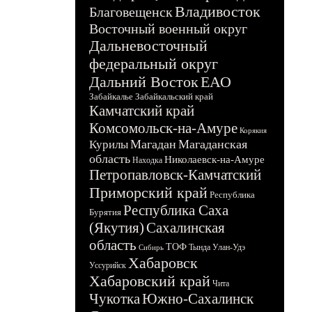
Владивосток
Благовещенск
Восточный военный округ
Дальневосточный
федеральный округ
Дальний Восток
ЕАО
Забайкалье
Забайкальский край
Камчатский край
Комсомольск-на-Амуре
Корякия
Магадан
Магаданская
Курилы
область
Николаевск-на-Амуре
Находка
Петропавловск-Камчатский
Приморский край
Республика
Республика Саха
Бурятия
(Якутия)
Сахалинская
область
ТОФ
Тында
Улан-Удэ
Сибирь
Хабаровск
Уссурийск
Хабаровский край
Чита
Чукотка
Южно-Сахалинск