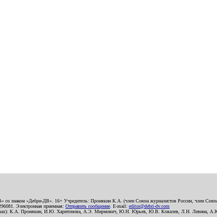
В» со знаком «Дебри-ДВ». 16+ Учредитель: Пронякин К.А. (член Союза журналистов России, член Союза
2296081. Электронная приемная:
Отправить сообщение
. E-mail:
editor@debri-dv.com
алах): К.А. Пронякин, И.Ю. Харитонова, А.Э. Мирмович, Ю.Н. Юрьев, Ю.В. Ковалев, Л.Н. Левина, А.