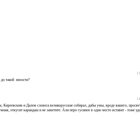
13
до такой низости?
14
Киреевским и Далем словеса великорусские собирал, дабы умы, вроде вашего, просвет
мная, откусит карандаш и не заметите. Али перо гусиное в одно место вставит - тоже уд