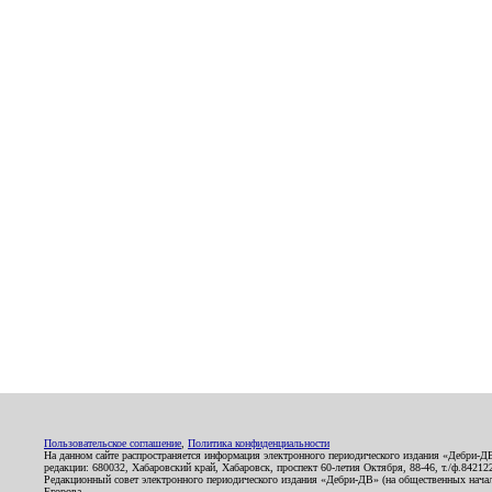
Пользовательское соглашение
,
Политика конфиденциальности
На данном сайте распространяется информация электронного периодического издания «Дебри-Д
редакции: 680032, Хабаровский край, Хабаровск, проспект 60-летия Октября, 88-46, т./ф.8421
Редакционный совет электронного периодического издания «Дебри-ДВ» (на общественных нач
Егорова