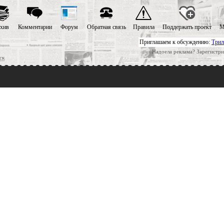
хив
Комментарии
Форум
Обратная связь
Правила
Поддержать проект
М
Приглашаем к обсуждению:
Трил
Надоела реклама? Зарегистри
ск