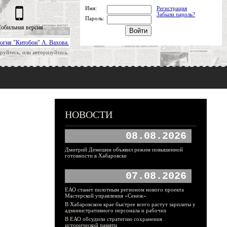
Имя:
Регистрация
Забыли пароль?
Пароль:
обильная версия
огия "Китобои" А. Вахова.
руйтесь, или авторизуйтесь.
НОВОСТИ
08.08.2026
Дмитрий Демешин объявил режим повышенной
готовности в Хабаровске
07.08.2026
ЕАО станет пилотным регионом нового проекта
Мастерской управления «Сенеж»
В Хабаровском крае быстрее всего растут зарплаты у
административного персонала и рабочих
В ЕАО обсудили стратегию сохранения
исторической памяти