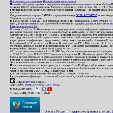
Пользовательское соглашение
,
Политика конфиденциальности
На данном сайте распространяется информация электронного периодического издания «Дебри-Д
редакции: 680032, Хабаровский край, Хабаровск, проспект 60-летия Октября, 88-46, т./ф.8421
Редакционный совет электронного периодического издания «Дебри-ДВ» (на общественных нач
Егорова
Свидетельство о регистрации СМИ (Регистрационный номер)
ЭЛ № ФС77-45537
выдано Федера
Федерация, зарубежные страны.
В 2006 г. проект «Дебри-ДВ» был создан как электронный частный архив, в соответствии с
ФЗ 
книги, а также рукописи по дальневосточной (РФ) тематике. Доступ к архивным документам явля
Гражданского кодекса РФ
.
Согласно ч.2. п.3. ст.17 «Ответственность за правонарушения в сфере информации, информац
гражданско-правовую ответственность за распространение информации не несет. Сайт и редакци
Согласно пп.3,4,6 ст.57 Закона РФ «О СМИ», «Редакция, главный редактор, журналист не несут
либо представляющих собой злоупотребление свободой массовой информации и (или) правами ж
в пресс-релизах и информация государственных, общественных организаций и объединений), кот
Согласно абз.3, п.13 Постановления Пленума Верховного Суда РФ №16 от 15 июня 2010 года 
ответчиком, поскольку исходя из положений Закона РФ «О средствах массовой информации» не 
Воспользуйтесь «Правом на ответ» (ст.46 Закона РФ «О СМИ»).
«В соответствии с положением ч.3 ст.196 ГПК РФ, обязанность компенсации морального вреда п
от 22.08.2012 г. (дело №33-5325/2012) председательствующего И.И.Куликовой, судей С.И.Дор
Мнения авторов материалов не всегда совпадают с позицией редакции. Редакция не вступает в п
Редакция не несет ответственность за содержание внешних ссылок и комментариев. За них отве
ДВ», ответственность за достоверность и наполняемость несут авторы.
Политические опросы/голосования проводятся согласно ч.2. ст.46 «Опросы общественного мнени
(лица), заказавшее (заказавших) проведение опроса и оплатившее (оплативших) указанную публик
Часовой пояс сервера UTC+11 (AEST), фактически +8 мск.
Если вы обнаружили ошибки на сайте, пожалуйста,
сообщите нам об этом
.
Распространение информации о политической, социальной, духовной жизни общества, публикац
СМИ не получает субсидий.
Адреса сайта:
DEBRI-DV.COM
,
DEBRI-DV.RU
.
В социальных сетях:
© Дебри-ДВ, 20.04.2006 - 2026