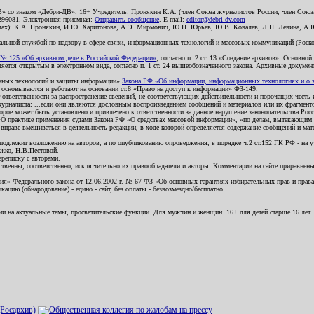
В» со знаком «Дебри-ДВ». 16+ Учредитель: Пронякин К.А. (член Союза журналистов России, член Союза
2296081. Электронная приемная:
Отправить сообщение
. E-mail:
editor@debri-dv.com
алах): К.А. Пронякин, И.Ю. Харитонова, А.Э. Мирмович, Ю.Н. Юрьев, Ю.В. Ковалев, Л.Н. Левина, А.
льной службой по надзору в сфере связи, информационных технологий и массовых коммуникаций (Роском
№ 125 «Об архивном деле в Российской Федерации»
, согласно п. 2 ст. 13 «Создание архивов». Основно
ется открытым в электронном виде, согласно п. 1 ст. 24 вышеобозначенного закона. Архивные документы 
ионных технологий и защиты информации»
Закона РФ «Об информации, информационных технологиях и о за
я основываются и работают на основании ст.8 «Право на доступ к информации» ФЗ-149.
 ответственности за распространение сведений, не соответствующих действительности и порочащих чест
урналиста: ...если они являются дословным воспроизведением сообщений и материалов или их фрагмент
орое может быть установлено и привлечено к ответственности за данное нарушение законодательства Рос
«О практике применения судами Закона РФ «О средствах массовой информации», «по делам, вытекающим 
вправе вмешиваться в деятельность редакции, в ходе которой определяется содержание сообщений и мат
одлежит возложению на авторов, а по опубликованию опровержения, в порядке ч.2 ст.152 ГК РФ - на уч
ожко, Н.В.Пестовой.
ереписку с авторами.
тственны, соответственно, исключительно их правообладатели и авторы. Комментарии на сайте приравне
я» Федерального закона от 12.06.2002 г. № 67-ФЗ «Об основных гарантиях избирательных прав и права н
ацию (обнародование) - едино - сайт, без оплаты - безвозмездно/бесплатно.
ии на актуальные темы, просветительские функции. Для мужчин и женщин. 16+ для детей старше 16 лет.