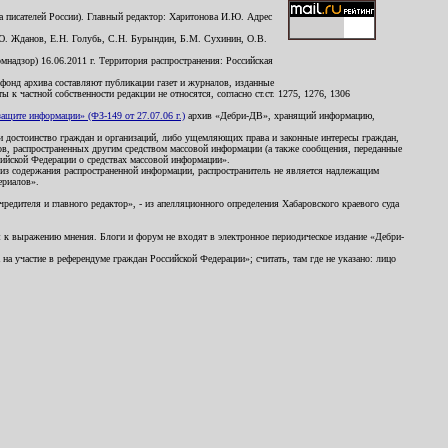
 писателей России). Главный редактор: Харитонова И.Ю. Адрес
Ю. Жданов, Е.Н. Голубь, С.Н. Бурындин, Б.М. Сухинин, О.В.
надзор) 16.06.2011 г. Территория распространения: Российская
й фонд архива составляют публикации газет и журналов, изданные
к частной собственности редакции не относятся, согласно ст.ст. 1275, 1276, 1306
щите информации» (ФЗ-149 от 27.07.06 г.)
архив «Дебри-ДВ», хранящий информацию,
ь и достоинство граждан и организаций, либо ущемляющих права и законные интересы граждан,
ов, распространенных другим средством массовой информации (а также сообщения, переданные
сийской Федерации о средствах массовой информации».
из содержания распространенной информации, распространитель не является надлежащим
ериалов».
редителя и главного редактор», - из апелляционного определения Хабаровского краевого суда
ны к выражению мнения. Блоги и форум не входят в электронное периодическое издание «Дебри-
а участие в референдуме граждан Российской Федерации»; считать, там где не указано: лицо