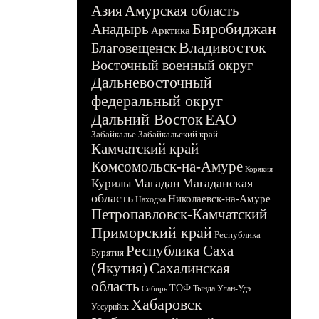
Азия
Амурская область
Биробиджан
Анадырь
Арктика
Владивосток
Благовещенск
Восточный военный округ
Дальневосточный
федеральный округ
Дальний Восток
ЕАО
Забайкалье
Забайкальский край
Камчатский край
Комсомольск-на-Амуре
Корякия
Магадан
Магаданская
Курилы
область
Николаевск-на-Амуре
Находка
Петропавловск-Камчатский
Приморский край
Республика
Республика Саха
Бурятия
(Якутия)
Сахалинская
область
ТОФ
Тында
Улан-Удэ
Сибирь
Хабаровск
Уссурийск