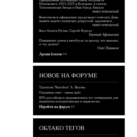
Официальные публикации Павла Петровича
Попельского 2023-2025 в Болгарии, в газетах
Тихоокеанская Звезда и Наш Город Амурск
павел попельский
Комсомольск официально продолжает отмечать День
памяти жертв сталинских репрессий: задумаемся...
павел попельский
Кого боится Путин: Сергей Фургал
Евгений Афанасьев
Повышение платы в автобусах за проезд: кто виноват,
и что делать?
Олег Паньков
Архив блогов >>
НОВОЕ НА ФОРУМЕ
Трилогия "Китобои" А. Вахова.
Охранник спит - смена идёт
80% российского медиаконтента это телевидение для
пациентов психдиспансера и наркологии.
Перейти на форум >>
ОБЛАКО ТЕГОВ