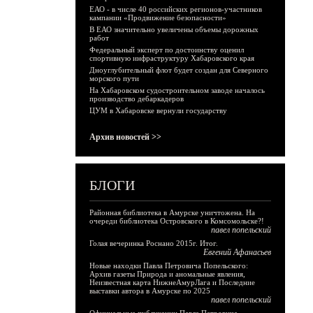
ЕАО - в числе 40 российских регионов-участников
кампании «Продвижение безопасности»
В ЕАО значительно увеличены объемы дорожных
работ
Федеральный эксперт по достоинству оценил
спортивную инфраструктуру Хабаровского края
Дноуглубительный флот будет создан для Северного
морского пути
На Хабаровском судостроительном заводе началось
производство дебаркадеров
ЦУМ в Хабаровске вернули государству
Архив новостей >>
БЛОГИ
Районная библиотека в Амурске уничтожена. На
очереди библиотека Островского в Комсомольске?!
павел попельский
Голая вечеринка Роснано 2015г. Итог.
Евгений Афанасьев
Новые находки Павла Петровича Попельского:
Архив газеты Природа и аномальные явления,
Неизвестная карта НижнеАмурЛага и Последние
выставки автора в Амурске по 2025
павел попельский