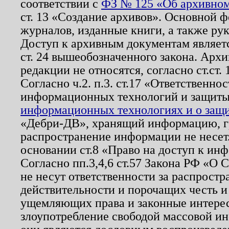
соответствии с
ФЗ № 125 «Об архивном
ст. 13 «Создание архивов». Основной ф
журналов, изданные книги, а также ру
Доступ к архивным документам являетс
ст. 24 вышеобозначенного закона. Арх
редакции не относятся, согласно ст.ст. 
Согласно ч.2. п.3. ст.17 «Ответственн
информационных технологий и защит
информационных технологиях и о защит
«Дебри-ДВ», хранящий информацию, гр
распространение информации не несет.
основании ст.8 «Право на доступ к ин
Согласно пп.3,4,6 ст.57 Закона РФ «О
не несут ответственности за распрост
действительности и порочащих честь и
ущемляющих права и законные интере
злоупотребление свободой массовой ин