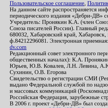
Пользовательское соглашение
,
Политик
На данном сайте распространяется ин
периодического издания «Дебри-ДВ» с
Учредитель: Пронякин К.А. (член Союз
Союза писателей России). Главный ред
680032, Хабаровский край, Хабаровск, п
ф.84212296081. Электронная приемная
dv.com
Редакционный совет электронного пер
общественных началах): К.А. Проняки
Юрьев, Ю.В. Ковалев, Л.Н. Левина, А.
Сухинин, О.В. Егорова
Свидетельство о регистрации СМИ (Р
выдано Федеральной службой по надзо
и массовых коммуникаций (Роскомнадзо
Российская Федерация, зарубежные ст
В 2006 г. проект «Дебри-ДВ» был созда