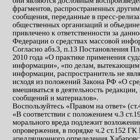
они являются дословным воспроизведе
фрагментов, распространенных другим
сообщения, переданные в пресс-релиза
общественных организаций и объединен
привлечено к ответственности за данн
Федерации о средствах массовой инфо
Согласно абз.3, п.13 Постановления П
2010 года «О практике применения суд
информации», «по делам, вытекающим
информации, распространитель не явл
исходя из положений Закона РФ «О ср
вмешиваться в деятельность редакции, 
сообщений и материалов».
Воспользуйтесь «Правом на ответ» (ст
«В соответствии с положением ч.3 ст.
морального вреда подлежит возложению
опровержения, в порядке ч.2 ст.152 ГК 
апелляционного определения Хабаровско