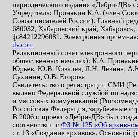
периодического издания «Дебри-ДВ» с
Учредитель: Пронякин К.А. (член Союз
Союза писателей России). Главный ред
680032, Хабаровский край, Хабаровск, п
ф.84212296081. Электронная приемная
dv.com
Редакционный совет электронного пер
общественных началах): К.А. Проняки
Юрьев, Ю.В. Ковалев, Л.Н. Левина, А.
Сухинин, О.В. Егорова
Свидетельство о регистрации СМИ (Р
выдано Федеральной службой по надзо
и массовых коммуникаций (Роскомнадзо
Российская Федерация, зарубежные ст
В 2006 г. проект «Дебри-ДВ» был созда
соответствии с
ФЗ № 125 «Об архивном
ст. 13 «Создание архивов». Основной ф