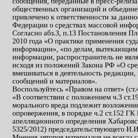
сообщения, переданные в пресс-релиза
общественных организаций и объединен
привлечено к ответственности за данн
Федерации о средствах массовой инфо
Согласно абз.3, п.13 Постановления П
2010 года «О практике применения суд
информации», «по делам, вытекающим
информации, распространитель не явл
исходя из положений Закона РФ «О ср
вмешиваться в деятельность редакции, 
сообщений и материалов».
Воспользуйтесь «Правом на ответ» (ст
«В соответствии с положением ч.3 ст.
морального вреда подлежит возложению
опровержения, в порядке ч.2 ст.152 ГК 
апелляционного определения Хабаровско
5325/2012) председательствующего И.И
Мнения авторов материалов не всегда 