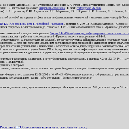
В» со знаком «Дебри-ДВ». 16+ Учредитель: Пронякин К.А. (член Союза журналистов России, член Союза
2296081. Электронная приемная:
Отправить сообщение
. E-mail:
editor@debri-dv.com
алах): К.А. Пронякин, И.Ю. Харитонова, А.Э. Мирмович, Ю.Н. Юрьев, Ю.В. Ковалев, Л.Н. Левина, А.
льной службой по надзору в сфере связи, информационных технологий и массовых коммуникаций (Роском
№ 125 «Об архивном деле в Российской Федерации»
, согласно п. 2 ст. 13 «Создание архивов». Основно
ется открытым в электронном виде, согласно п. 1 ст. 24 вышеобозначенного закона. Архивные документы 
ионных технологий и защиты информации»
Закона РФ «Об информации, информационных технологиях и о за
я основываются и работают на основании ст.8 «Право на доступ к информации» ФЗ-149.
 ответственности за распространение сведений, не соответствующих действительности и порочащих чест
урналиста: ...если они являются дословным воспроизведением сообщений и материалов или их фрагмент
орое может быть установлено и привлечено к ответственности за данное нарушение законодательства Рос
«О практике применения судами Закона РФ «О средствах массовой информации», «по делам, вытекающим 
вправе вмешиваться в деятельность редакции, в ходе которой определяется содержание сообщений и мат
одлежит возложению на авторов, а по опубликованию опровержения, в порядке ч.2 ст.152 ГК РФ - на уч
ожко, Н.В.Пестовой.
ереписку с авторами.
тственны, соответственно, исключительно их правообладатели и авторы. Комментарии на сайте приравне
я» Федерального закона от 12.06.2002 г. № 67-ФЗ «Об основных гарантиях избирательных прав и права н
ацию (обнародование) - едино - сайт, без оплаты - безвозмездно/бесплатно.
ии на актуальные темы, просветительские функции. Для мужчин и женщин. 16+ для детей старше 16 лет.