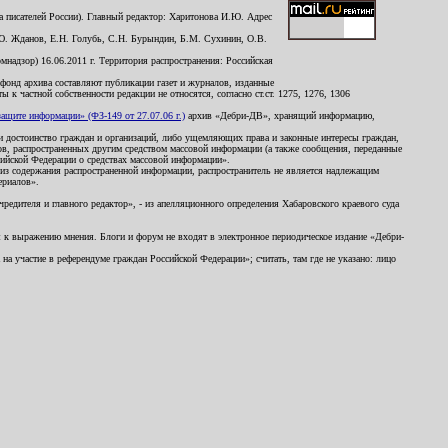
 писателей России). Главный редактор: Харитонова И.Ю. Адрес
Ю. Жданов, Е.Н. Голубь, С.Н. Бурындин, Б.М. Сухинин, О.В.
надзор) 16.06.2011 г. Территория распространения: Российская
й фонд архива составляют публикации газет и журналов, изданные
к частной собственности редакции не относятся, согласно ст.ст. 1275, 1276, 1306
щите информации» (ФЗ-149 от 27.07.06 г.)
архив «Дебри-ДВ», хранящий информацию,
ь и достоинство граждан и организаций, либо ущемляющих права и законные интересы граждан,
ов, распространенных другим средством массовой информации (а также сообщения, переданные
сийской Федерации о средствах массовой информации».
из содержания распространенной информации, распространитель не является надлежащим
ериалов».
редителя и главного редактор», - из апелляционного определения Хабаровского краевого суда
ны к выражению мнения. Блоги и форум не входят в электронное периодическое издание «Дебри-
а участие в референдуме граждан Российской Федерации»; считать, там где не указано: лицо