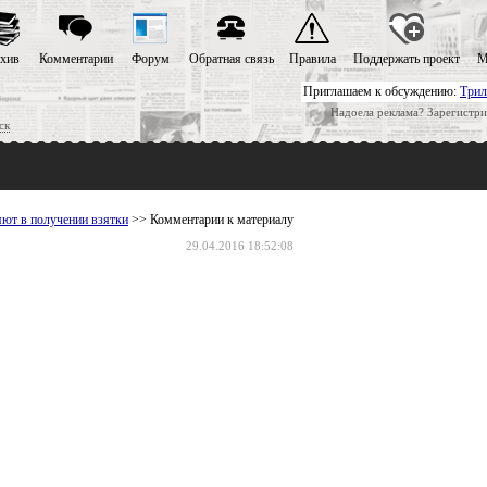
хив
Комментарии
Форум
Обратная связь
Правила
Поддержать проект
М
Приглашаем к обсуждению:
Трил
Надоела реклама? Зарегистри
ск
ют в получении взятки
>> Комментарии к материалу
29.04.2016 18:52:08