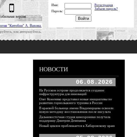
Имя:
Регистрация
Забыли пароль?
Пароль:
обильная версия
огия "Китобои" А. Вахова.
руйтесь, или авторизуйтесь.
НОВОСТИ
06.08.2026
На Русском острове продолжается создание
инфраструктуры для инноваций
Олег Кожемяко представил новые инициативы по
развитию горнолыжного туризма в России
В краевой больнице имени Владимирцева освоили
новую методику восстановления после инсульта
Дальневосточная студия кинохроники получила
поддержку Дмитрия Демешина
Новый циклон приближается к Хабаровскому краю