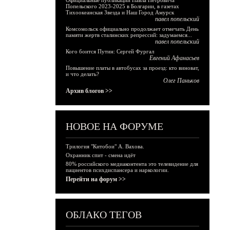
Официальные публикации Павла Петровича
Попельского 2023-2025 в Болгарии, в газетах
Тихоокеанская Звезда и Наш Город Амурск
павел попельский
Комсомольск официально продолжает отмечать День
памяти жертв сталинских репрессий: задумаемся...
павел попельский
Кого боится Путин: Сергей Фургал
Евгений Афанасьев
Повышение платы в автобусах за проезд: кто виноват,
и что делать?
Олег Паньков
Архив блогов >>
НОВОЕ НА ФОРУМЕ
Трилогия "Китобои" А. Вахова.
Охранник спит - смена идёт
80% российского медиаконтента это телевидение для
пациентов психдиспансера и наркологии.
Перейти на форум >>
ОБЛАКО ТЕГОВ