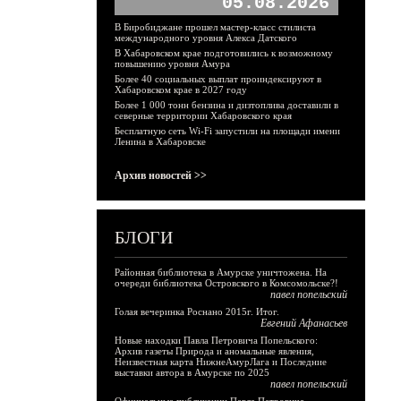
05.08.2026
В Биробиджане прошел мастер-класс стилиста
международного уровня Алекса Датского
В Хабаровском крае подготовились к возможному
повышению уровня Амура
Более 40 социальных выплат проиндексируют в
Хабаровском крае в 2027 году
Более 1 000 тонн бензина и дизтоплива доставили в
северные территории Хабаровского края
Бесплатную сеть Wi-Fi запустили на площади имени
Ленина в Хабаровске
Архив новостей >>
БЛОГИ
Районная библиотека в Амурске уничтожена. На
очереди библиотека Островского в Комсомольске?!
павел попельский
Голая вечеринка Роснано 2015г. Итог.
Евгений Афанасьев
Новые находки Павла Петровича Попельского:
Архив газеты Природа и аномальные явления,
Неизвестная карта НижнеАмурЛага и Последние
выставки автора в Амурске по 2025
павел попельский