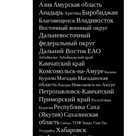
Азия
Амурская область
Биробиджан
Анадырь
Арктика
Владивосток
Благовещенск
Восточный военный округ
Дальневосточный
федеральный округ
Дальний Восток
ЕАО
Забайкалье
Забайкальский край
Камчатский край
Комсомольск-на-Амуре
Корякия
Магадан
Магаданская
Курилы
область
Николаевск-на-Амуре
Находка
Петропавловск-Камчатский
Приморский край
Республика
Республика Саха
Бурятия
(Якутия)
Сахалинская
область
ТОФ
Тында
Улан-Удэ
Сибирь
Хабаровск
Уссурийск