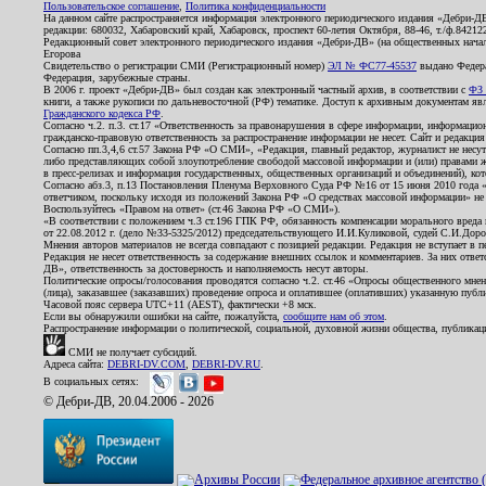
Пользовательское соглашение
,
Политика конфиденциальности
На данном сайте распространяется информация электронного периодического издания «Дебри-Д
редакции: 680032, Хабаровский край, Хабаровск, проспект 60-летия Октября, 88-46, т./ф.8421
Редакционный совет электронного периодического издания «Дебри-ДВ» (на общественных нач
Егорова
Свидетельство о регистрации СМИ (Регистрационный номер)
ЭЛ № ФС77-45537
выдано Федера
Федерация, зарубежные страны.
В 2006 г. проект «Дебри-ДВ» был создан как электронный частный архив, в соответствии с
ФЗ 
книги, а также рукописи по дальневосточной (РФ) тематике. Доступ к архивным документам явля
Гражданского кодекса РФ
.
Согласно ч.2. п.3. ст.17 «Ответственность за правонарушения в сфере информации, информац
гражданско-правовую ответственность за распространение информации не несет. Сайт и редакци
Согласно пп.3,4,6 ст.57 Закона РФ «О СМИ», «Редакция, главный редактор, журналист не несут
либо представляющих собой злоупотребление свободой массовой информации и (или) правами ж
в пресс-релизах и информация государственных, общественных организаций и объединений), кот
Согласно абз.3, п.13 Постановления Пленума Верховного Суда РФ №16 от 15 июня 2010 года 
ответчиком, поскольку исходя из положений Закона РФ «О средствах массовой информации» не 
Воспользуйтесь «Правом на ответ» (ст.46 Закона РФ «О СМИ»).
«В соответствии с положением ч.3 ст.196 ГПК РФ, обязанность компенсации морального вреда п
от 22.08.2012 г. (дело №33-5325/2012) председательствующего И.И.Куликовой, судей С.И.Дор
Мнения авторов материалов не всегда совпадают с позицией редакции. Редакция не вступает в п
Редакция не несет ответственность за содержание внешних ссылок и комментариев. За них отве
ДВ», ответственность за достоверность и наполняемость несут авторы.
Политические опросы/голосования проводятся согласно ч.2. ст.46 «Опросы общественного мнени
(лица), заказавшее (заказавших) проведение опроса и оплатившее (оплативших) указанную публик
Часовой пояс сервера UTC+11 (AEST), фактически +8 мск.
Если вы обнаружили ошибки на сайте, пожалуйста,
сообщите нам об этом
.
Распространение информации о политической, социальной, духовной жизни общества, публикац
СМИ не получает субсидий.
Адреса сайта:
DEBRI-DV.COM
,
DEBRI-DV.RU
.
В социальных сетях:
© Дебри-ДВ, 20.04.2006 - 2026