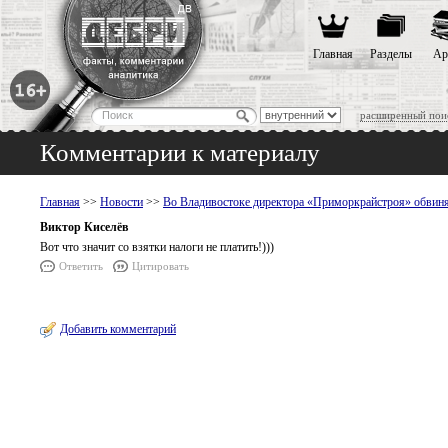
Главная
Разделы
Ар
расширенный пои
Комментарии к материалу
Главная
>>
Новости
>>
Во Владивостоке директора «Приморкрайстроя» обвиня
Виктор Киселёв
Вот что значит со взятки налоги не платить!)))
Ответить
Цитировать
Добавить комментарий