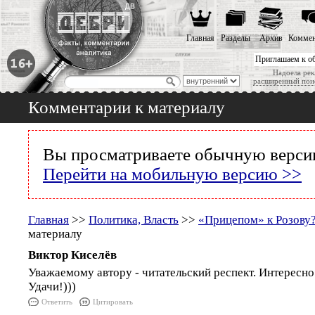
Главная
Разделы
Архив
Коммен
Приглашаем к о
Надоела рек
расширенный пои
Комментарии к материалу
Вы просматриваете обычную версию
Перейти на мобильную версию >>
Главная
>>
Политика, Власть
>>
«Прицепом» к Розову
материалу
Виктор Киселёв
Уважаемому автору - читательский респект. Интересно
Удачи!)))
Ответить
Цитировать