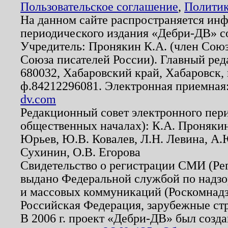
Пользовательское соглашение
,
Политик
На данном сайте распространяется ин
периодического издания «Дебри-ДВ» с
Учредитель: Пронякин К.А. (член Союз
Союза писателей России). Главный ред
680032, Хабаровский край, Хабаровск, п
ф.84212296081. Электронная приемная
dv.com
Редакционный совет электронного пер
общественных началах): К.А. Проняки
Юрьев, Ю.В. Ковалев, Л.Н. Левина, А.
Сухинин, О.В. Егорова
Свидетельство о регистрации СМИ (Р
выдано Федеральной службой по надзо
и массовых коммуникаций (Роскомнадзо
Российская Федерация, зарубежные ст
В 2006 г. проект «Дебри-ДВ» был созда