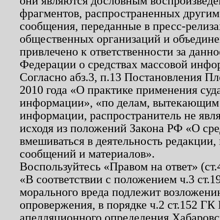
они являются дословным воспроизведе
фрагментов, распространенных другим
сообщения, переданные в пресс-релиза
общественных организаций и объединен
привлечено к ответственности за данн
Федерации о средствах массовой инфо
Согласно абз.3, п.13 Постановления П
2010 года «О практике применения суд
информации», «по делам, вытекающим
информации, распространитель не явл
исходя из положений Закона РФ «О ср
вмешиваться в деятельность редакции, 
сообщений и материалов».
Воспользуйтесь «Правом на ответ» (ст
«В соответствии с положением ч.3 ст.
морального вреда подлежит возложению
опровержения, в порядке ч.2 ст.152 ГК 
апелляционного определения Хабаровско