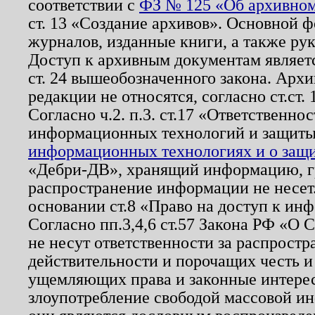
соответствии с
ФЗ № 125 «Об архивном
ст. 13 «Создание архивов». Основной ф
журналов, изданные книги, а также ру
Доступ к архивным документам являетс
ст. 24 вышеобозначенного закона. Арх
редакции не относятся, согласно ст.ст. 
Согласно ч.2. п.3. ст.17 «Ответственн
информационных технологий и защит
информационных технологиях и о защит
«Дебри-ДВ», хранящий информацию, гр
распространение информации не несет.
основании ст.8 «Право на доступ к ин
Согласно пп.3,4,6 ст.57 Закона РФ «О
не несут ответственности за распрост
действительности и порочащих честь и
ущемляющих права и законные интере
злоупотребление свободой массовой ин