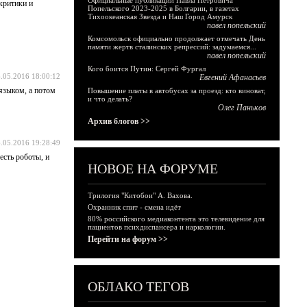
Официальные публикации Павла Петровича
критики и
Попельского 2023-2025 в Болгарии, в газетах
Тихоокеанская Звезда и Наш Город Амурск
павел попельский
Комсомольск официально продолжает отмечать День
памяти жертв сталинских репрессий: задумаемся...
павел попельский
Кого боится Путин: Сергей Фургал
.05.2016 18:00:12
Евгений Афанасьев
языком, а потом
Повышение платы в автобусах за проезд: кто виноват,
и что делать?
Олег Паньков
Архив блогов >>
.05.2016 19:28:49
есть роботы, и
НОВОЕ НА ФОРУМЕ
Трилогия "Китобои" А. Вахова.
Охранник спит - смена идёт
80% российского медиаконтента это телевидение для
пациентов психдиспансера и наркологии.
Перейти на форум >>
ОБЛАКО ТЕГОВ