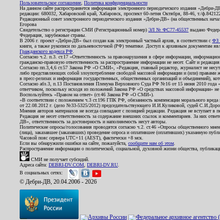
Пользовательское соглашение
,
Политика конфиденциальности
На данном сайте распространяется информация электронного периодического издания «Дебри-Д
редакции: 680032, Хабаровский край, Хабаровск, проспект 60-летия Октября, 88-46, т./ф.8421
Редакционный совет электронного периодического издания «Дебри-ДВ» (на общественных нач
Егорова
Свидетельство о регистрации СМИ (Регистрационный номер)
ЭЛ № ФС77-45537
выдано Федера
Федерация, зарубежные страны.
В 2006 г. проект «Дебри-ДВ» был создан как электронный частный архив, в соответствии с
ФЗ 
книги, а также рукописи по дальневосточной (РФ) тематике. Доступ к архивным документам явля
Гражданского кодекса РФ
.
Согласно ч.2. п.3. ст.17 «Ответственность за правонарушения в сфере информации, информац
гражданско-правовую ответственность за распространение информации не несет. Сайт и редакци
Согласно пп.3,4,6 ст.57 Закона РФ «О СМИ», «Редакция, главный редактор, журналист не несут
либо представляющих собой злоупотребление свободой массовой информации и (или) правами ж
в пресс-релизах и информация государственных, общественных организаций и объединений), кот
Согласно абз.3, п.13 Постановления Пленума Верховного Суда РФ №16 от 15 июня 2010 года 
ответчиком, поскольку исходя из положений Закона РФ «О средствах массовой информации» не 
Воспользуйтесь «Правом на ответ» (ст.46 Закона РФ «О СМИ»).
«В соответствии с положением ч.3 ст.196 ГПК РФ, обязанность компенсации морального вреда п
от 22.08.2012 г. (дело №33-5325/2012) председательствующего И.И.Куликовой, судей С.И.Дор
Мнения авторов материалов не всегда совпадают с позицией редакции. Редакция не вступает в п
Редакция не несет ответственность за содержание внешних ссылок и комментариев. За них отве
ДВ», ответственность за достоверность и наполняемость несут авторы.
Политические опросы/голосования проводятся согласно ч.2. ст.46 «Опросы общественного мнени
(лица), заказавшее (заказавших) проведение опроса и оплатившее (оплативших) указанную публик
Часовой пояс сервера UTC+11 (AEST), фактически +8 мск.
Если вы обнаружили ошибки на сайте, пожалуйста,
сообщите нам об этом
.
Распространение информации о политической, социальной, духовной жизни общества, публикац
СМИ не получает субсидий.
Адреса сайта:
DEBRI-DV.COM
,
DEBRI-DV.RU
.
В социальных сетях:
© Дебри-ДВ, 20.04.2006 - 2026