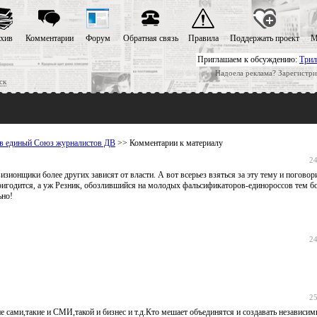
хив
Комментарии
Форум
Обратная связь
Правила
Поддержать проект
М
Приглашаем к обсуждению:
Трил
Надоела реклама? Зарегистри
ск
 в единый Союз журналистов ДВ
>> Комментарии к материалу
24
изионщики более других зависят от власти. А вот всерьез взяться за эту тему и поговор
ригодится, а уж Резник, обозлившийся на молодых фальсификаторов-единороссов тем бо
ьно!
24
25
 сами,такие и СМИ,такой и бизнес и т.д.Кто мешает объединятся и создавать независ