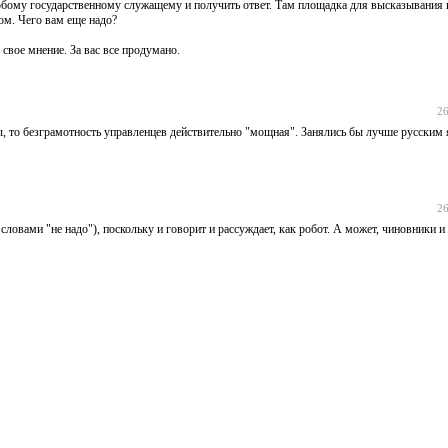
бому государственному служащему и получить ответ. Там площадка для высказывания 
м. Чего вам еще надо?
свое мнение. За вас все продумано.
26
ы, то безграмотность управленцев действительно "мощная". Занялись бы лучше русским 
26
ловами "не надо"), поскольку и говорит и рассуждает, как робот. А может, чиновники и 