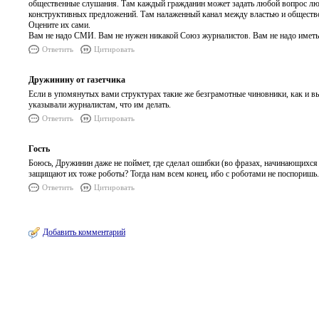
общественные слушания. Там каждый гражданин может задать любой вопрос лю
конструктивных предложений. Там налаженный канал между властью и общество
Оцените их сами.
Вам не надо СМИ. Вам не нужен никакой Союз журналистов. Вам не надо иметь 
Ответить
Цитировать
Дружинину от газетчика
Если в упомянутых вами структурах такие же безграмотные чиновники, как и в
указывали журналистам, что им делать.
Ответить
Цитировать
Гость
Боюсь, Дружинин даже не поймет, где сделал ошибки (во фразах, начинающихся с
защищают их тоже роботы? Тогда нам всем конец, ибо с роботами не поспоришь.
Ответить
Цитировать
Добавить комментарий