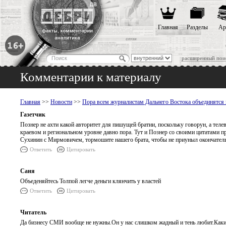
Главная
Разделы
Ар
расширенный пои
Комментарии к материалу
Главная
>>
Новости
>>
Пора всем журналистам Дальнего Востока объединятся
Газетчик
Познер не ахти какой авторитет для пишущей братии, поскольку говорун, а телев
краевом и региональном уровне давно пора. Тут и Познер со своими цитатами п
Сухинин с Мирмовичем, тормошите нашего брата, чтобы не приуныл окончател
Ответить
Цитировать
Саня
Объеденяйтесь Толпой легче деньги клянчить у властей
Ответить
Цитировать
Читатель
Да бизнесу СМИ вообще не нужны.Он у нас слишком жадный и тень любит.Какие