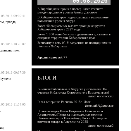
05.08.2026
В Биробиджане прошел мастер-класс стилиста
международного уровня Алекса Датского
.05.2016 09:09:41
В Хабаровском крае подготовились к возможному
повышению уровня Амура
ом, правда,
Более 40 социальных выплат проиндексируют в
Хабаровском крае в 2027 году
Более 1 000 тонн бензина и дизтоплива доставили в
северные территории Хабаровского края
Бесплатную сеть Wi-Fi запустили на площади имени
.05.2016 10:26:02
Ленина в Хабаровске
журналистике,
Архив новостей >>
.05.2016 09:37:39
БЛОГИ
 Неужели
Районная библиотека в Амурске уничтожена. На
очереди библиотека Островского в Комсомольске?!
павел попельский
Голая вечеринка Роснано 2015г. Итог.
.05.2016 11:54:05
Евгений Афанасьев
х
Новые находки Павла Петровича Попельского:
Архив газеты Природа и аномальные явления,
Неизвестная карта НижнеАмурЛага и Последние
выставки автора в Амурске по 2025
павел попельский
ии,