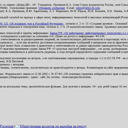
В» со знаком «Дебри-ДВ». 16+ Учредитель: Пронякин К.А. (член Союза журналистов России, член Союза
2296081. Электронная приемная:
Отправить сообщение
. E-mail:
editor@debri-dv.com
алах): К.А. Пронякин, И.Ю. Харитонова, А.Э. Мирмович, Ю.Н. Юрьев, Ю.В. Ковалев, Л.Н. Левина, А.
льной службой по надзору в сфере связи, информационных технологий и массовых коммуникаций (Роском
№ 125 «Об архивном деле в Российской Федерации»
, согласно п. 2 ст. 13 «Создание архивов». Основно
ется открытым в электронном виде, согласно п. 1 ст. 24 вышеобозначенного закона. Архивные документы 
ионных технологий и защиты информации»
Закона РФ «Об информации, информационных технологиях и о за
я основываются и работают на основании ст.8 «Право на доступ к информации» ФЗ-149.
 ответственности за распространение сведений, не соответствующих действительности и порочащих чест
урналиста: ...если они являются дословным воспроизведением сообщений и материалов или их фрагмент
орое может быть установлено и привлечено к ответственности за данное нарушение законодательства Рос
«О практике применения судами Закона РФ «О средствах массовой информации», «по делам, вытекающим 
вправе вмешиваться в деятельность редакции, в ходе которой определяется содержание сообщений и мат
одлежит возложению на авторов, а по опубликованию опровержения, в порядке ч.2 ст.152 ГК РФ - на уч
ожко, Н.В.Пестовой.
ереписку с авторами.
тственны, соответственно, исключительно их правообладатели и авторы. Комментарии на сайте приравне
я» Федерального закона от 12.06.2002 г. № 67-ФЗ «Об основных гарантиях избирательных прав и права н
ацию (обнародование) - едино - сайт, без оплаты - безвозмездно/бесплатно.
ии на актуальные темы, просветительские функции. Для мужчин и женщин. 16+ для детей старше 16 лет.