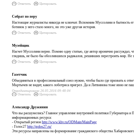
Ответить
Цитировать
Собрат по перу
Настоящие журналисты никогда не клянчат. Вспомним Муссолини в бытность его 
ботинок у него стало много, но это уже другая история.
Ответить
Цитировать
Музейщик
Насчет Муссолини верно. Помню одну статью, где автор иронично рассуждал, чт
глядишь, не было бы обозлившихся радикалов, решивших перестроить мир. Не з
Ответить
Цитировать
Газетчик
Объединяться в профессиональный союз нужно, чтобы было где призвать к ответу
Мкртычев не видит, какого лоботряса пригрел. Да и Литвинова тоже явно не паш
Отредактировано 26.05.2016 09:48:04
Ответить
Цитировать
Александр Дружинин
Что вы расшумелись? Главное управление внутренней политики Губернатора и 
информационных ресурса:
- Открытый регион
http://www.khv.ru/ODMain/MainPage
- Голос27
http://golos27.ru/
Эти ресурсы направлены на формирование гражданского общества Хабаровского 