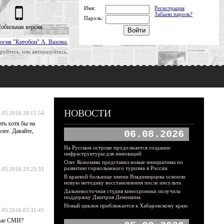
Имя:
Регистрация
Забыли пароль?
Пароль:
обильная версия
огия "Китобои" А. Вахова.
руйтесь, или авторизуйтесь.
НОВОСТИ
.05.2016 20:11:54
ить хотя бы на
лее. Давайте,
06.08.2026
На Русском острове продолжается создание
инфраструктуры для инноваций
Олег Кожемяко представил новые инициативы по
развитию горнолыжного туризма в России
.05.2016 23:25:33
В краевой больнице имени Владимирцева освоили
новую методику восстановления после инсульта
Дальневосточная студия кинохроники получила
поддержку Дмитрия Демешина
Новый циклон приближается к Хабаровскому краю
.05.2016 07:31:45
имые СМИ?