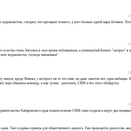
25
журналистом, говорил, что презирает всякого, у кого больше одной пары ботинок. Пот
25
о если бы стихи Энгельса в свое время публиковали, а упомянутый Бенито "застрял" в 
лите журналистов, господа чиновники!
26
 чинуш, вроде Яниева, у которого ни то что книг, но даже заметок нет, одни амбиции.
ет, пора обновить команду, а еще лучше - разогнать, СМИ и без этого обойдутся.
26
Правительства Хабаровского края взамен всяким СМИ сами создали и ведут два мощны
края. Там созданы сервисы для общественного диалога. Там проводятся дискуссии, акц