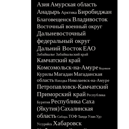
Азия
Амурская область
Биробиджан
Анадырь
Арктика
Владивосток
Благовещенск
Восточный военный округ
Дальневосточный
федеральный округ
Дальний Восток
ЕАО
Забайкалье
Забайкальский край
Камчатский край
Комсомольск-на-Амуре
Корякия
Магадан
Магаданская
Курилы
область
Николаевск-на-Амуре
Находка
Петропавловск-Камчатский
Приморский край
Республика
Республика Саха
Бурятия
(Якутия)
Сахалинская
область
ТОФ
Тында
Улан-Удэ
Сибирь
Хабаровск
Уссурийск