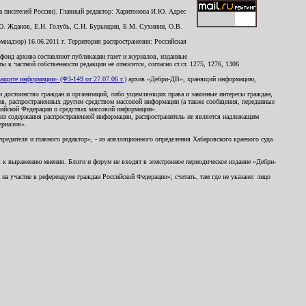
 писателей России). Главный редактор: Харитонова И.Ю. Адрес
Ю. Жданов, Е.Н. Голубь, С.Н. Бурындин, Б.М. Сухинин, О.В.
надзор) 16.06.2011 г. Территория распространения: Российская
й фонд архива составляют публикации газет и журналов, изданные
к частной собственности редакции не относятся, согласно ст.ст. 1275, 1276, 1306
щите информации» (ФЗ-149 от 27.07.06 г.)
архив «Дебри-ДВ», хранящий информацию,
ь и достоинство граждан и организаций, либо ущемляющих права и законные интересы граждан,
ов, распространенных другим средством массовой информации (а также сообщения, переданные
сийской Федерации о средствах массовой информации».
из содержания распространенной информации, распространитель не является надлежащим
ериалов».
редителя и главного редактор», - из апелляционного определения Хабаровского краевого суда
ны к выражению мнения. Блоги и форум не входят в электронное периодическое издание «Дебри-
а участие в референдуме граждан Российской Федерации»; считать, там где не указано: лицо