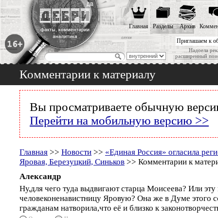
Главная
Разделы
Архив
Коммен
Приглашаем к о
Надоела рек
расширенный пои
Комментарии к материалу
Вы просматриваете обычную версию
Перейти на мобильную версию >>
Главная
>>
Новости
>>
«Единая Россия» огласила рег
Яровая, Березуцкий, Синьков
>> Комментарии к матер
Александр
Ну,для чего туда выдвигают старца Моисеева? Или эту
человеконенавистницу Яровую? Она же в Думе этого с
гражданам натворила,что её и близко к законотворчеств