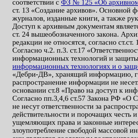
соответствии с
ФЗ № 125 «Об архивном
ст. 13 «Создание архивов». Основной ф
журналов, изданные книги, а также ру
Доступ к архивным документам являетс
ст. 24 вышеобозначенного закона. Арх
редакции не относятся, согласно ст.ст. 
Согласно ч.2. п.3. ст.17 «Ответственн
информационных технологий и защит
информационных технологиях и о защит
«Дебри-ДВ», хранящий информацию, гр
распространение информации не несет.
основании ст.8 «Право на доступ к ин
Согласно пп.3,4,6 ст.57 Закона РФ «О
не несут ответственности за распрост
действительности и порочащих честь и
ущемляющих права и законные интере
злоупотребление свободой массовой ин