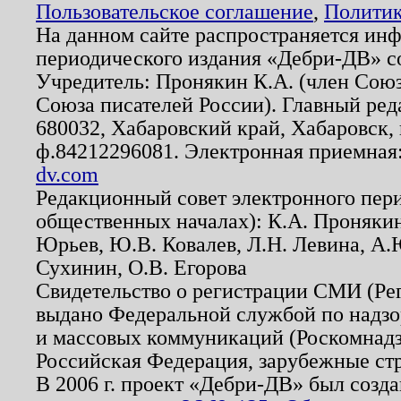
Пользовательское соглашение
,
Политик
На данном сайте распространяется ин
периодического издания «Дебри-ДВ» с
Учредитель: Пронякин К.А. (член Союз
Союза писателей России). Главный ред
680032, Хабаровский край, Хабаровск, п
ф.84212296081. Электронная приемная
dv.com
Редакционный совет электронного пер
общественных началах): К.А. Проняки
Юрьев, Ю.В. Ковалев, Л.Н. Левина, А.
Сухинин, О.В. Егорова
Свидетельство о регистрации СМИ (Р
выдано Федеральной службой по надзо
и массовых коммуникаций (Роскомнадзо
Российская Федерация, зарубежные ст
В 2006 г. проект «Дебри-ДВ» был созда