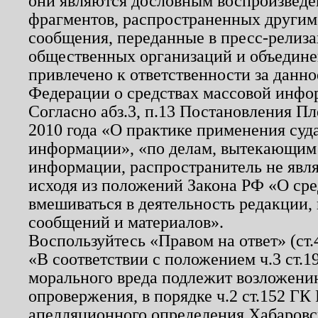
они являются дословным воспроизведе
фрагментов, распространенных другим
сообщения, переданные в пресс-релиза
общественных организаций и объединен
привлечено к ответственности за данн
Федерации о средствах массовой инфо
Согласно абз.3, п.13 Постановления П
2010 года «О практике применения суд
информации», «по делам, вытекающим
информации, распространитель не явл
исходя из положений Закона РФ «О ср
вмешиваться в деятельность редакции, 
сообщений и материалов».
Воспользуйтесь «Правом на ответ» (ст
«В соответствии с положением ч.3 ст.
морального вреда подлежит возложению
опровержения, в порядке ч.2 ст.152 ГК 
апелляционного определения Хабаровско