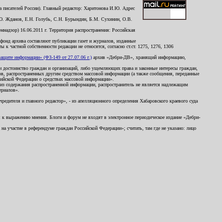
 писателей России). Главный редактор: Харитонова И.Ю. Адрес
Ю. Жданов, Е.Н. Голубь, С.Н. Бурындин, Б.М. Сухинин, О.В.
надзор) 16.06.2011 г. Территория распространения: Российская
й фонд архива составляют публикации газет и журналов, изданные
к частной собственности редакции не относятся, согласно ст.ст. 1275, 1276, 1306
щите информации» (ФЗ-149 от 27.07.06 г.)
архив «Дебри-ДВ», хранящий информацию,
ь и достоинство граждан и организаций, либо ущемляющих права и законные интересы граждан,
ов, распространенных другим средством массовой информации (а также сообщения, переданные
сийской Федерации о средствах массовой информации».
из содержания распространенной информации, распространитель не является надлежащим
ериалов».
редителя и главного редактор», - из апелляционного определения Хабаровского краевого суда
ны к выражению мнения. Блоги и форум не входят в электронное периодическое издание «Дебри-
а участие в референдуме граждан Российской Федерации»; считать, там где не указано: лицо