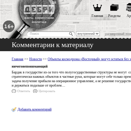
Главная
Разделы
Ар
расширенный пои
Комментарии к материалу
Главная
>>
Новости
>>
Объекты космодрома «Восточный» могут остаться без э
ничегонепонимающий
Бардак в государстве из-за того что полугосударственные структуры не могут с
стратегически важных объектов в частные руки, которые могут себе только пре
задача получение прибыли на операционное управление, а не решение государстве
и держаться подальше от проблем....
Ответить
Цитировать
Добавить комментарий