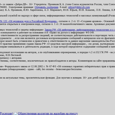
В» со знаком «Дебри-ДВ». 16+ Учредитель: Пронякин К.А. (член Союза журналистов России, член Союза
2296081. Электронная приемная:
Отправить сообщение
. E-mail:
editor@debri-dv.com
алах): К.А. Пронякин, И.Ю. Харитонова, А.Э. Мирмович, Ю.Н. Юрьев, Ю.В. Ковалев, Л.Н. Левина, А.
льной службой по надзору в сфере связи, информационных технологий и массовых коммуникаций (Роском
№ 125 «Об архивном деле в Российской Федерации»
, согласно п. 2 ст. 13 «Создание архивов». Основно
ется открытым в электронном виде, согласно п. 1 ст. 24 вышеобозначенного закона. Архивные документы 
ионных технологий и защиты информации»
Закона РФ «Об информации, информационных технологиях и о за
я основываются и работают на основании ст.8 «Право на доступ к информации» ФЗ-149.
 ответственности за распространение сведений, не соответствующих действительности и порочащих чест
урналиста: ...если они являются дословным воспроизведением сообщений и материалов или их фрагмент
орое может быть установлено и привлечено к ответственности за данное нарушение законодательства Рос
«О практике применения судами Закона РФ «О средствах массовой информации», «по делам, вытекающим 
вправе вмешиваться в деятельность редакции, в ходе которой определяется содержание сообщений и мат
одлежит возложению на авторов, а по опубликованию опровержения, в порядке ч.2 ст.152 ГК РФ - на уч
ожко, Н.В.Пестовой.
ереписку с авторами.
тственны, соответственно, исключительно их правообладатели и авторы. Комментарии на сайте приравне
я» Федерального закона от 12.06.2002 г. № 67-ФЗ «Об основных гарантиях избирательных прав и права н
ацию (обнародование) - едино - сайт, без оплаты - безвозмездно/бесплатно.
ии на актуальные темы, просветительские функции. Для мужчин и женщин. 16+ для детей старше 16 лет.