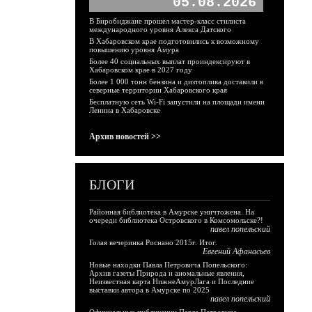
05.08.2026
В Биробиджане прошел мастер-класс стилиста
международного уровня Алекса Датского
В Хабаровском крае подготовились к возможному
повышению уровня Амура
Более 40 социальных выплат проиндексируют в
Хабаровском крае в 2027 году
Более 1 000 тонн бензина и дизтоплива доставили в
северные территории Хабаровского края
Бесплатную сеть Wi-Fi запустили на площади имени
Ленина в Хабаровске
Архив новостей >>
БЛОГИ
Районная библиотека в Амурске уничтожена. На
очереди библиотека Островского в Комсомольске?!
павел попельский
Голая вечеринка Роснано 2015г. Итог.
Евгений Афанасьев
Новые находки Павла Петровича Попельского:
Архив газеты Природа и аномальные явления,
Неизвестная карта НижнеАмурЛага и Последние
выставки автора в Амурске по 2025
павел попельский