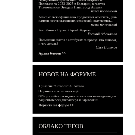
Официальные публикации Павла Петровича
Попельского 2023-2025 в Болгарии, в газетах
Тихоокеанская Звезда и Наш Город Амурск
павел попельский
Комсомольск официально продолжает отмечать День
памяти жертв сталинских репрессий: задумаемся...
павел попельский
Кого боится Путин: Сергей Фургал
Евгений Афанасьев
Повышение платы в автобусах за проезд: кто виноват,
и что делать?
Олег Паньков
Архив блогов >>
НОВОЕ НА ФОРУМЕ
Трилогия "Китобои" А. Вахова.
Охранник спит - смена идёт
80% российского медиаконтента это телевидение для
пациентов психдиспансера и наркологии.
Перейти на форум >>
ОБЛАКО ТЕГОВ