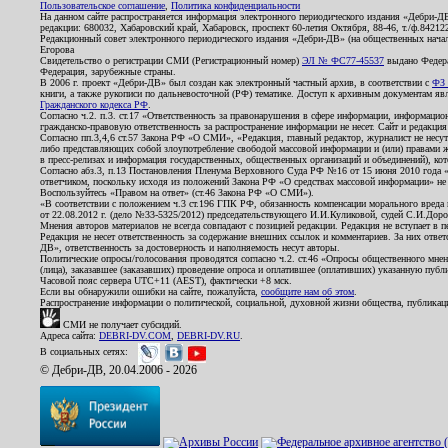
Пользовательское соглашение
,
Политика конфиденциальности
На данном сайте распространяется информация электронного периодического издания «Дебри-Д
редакции: 680032, Хабаровский край, Хабаровск, проспект 60-летия Октября, 88-46, т./ф.8421
Редакционный совет электронного периодического издания «Дебри-ДВ» (на общественных нач
Егорова
Свидетельство о регистрации СМИ (Регистрационный номер)
ЭЛ № ФС77-45537
выдано Федера
Федерация, зарубежные страны.
В 2006 г. проект «Дебри-ДВ» был создан как электронный частный архив, в соответствии с
ФЗ 
книги, а также рукописи по дальневосточной (РФ) тематике. Доступ к архивным документам явля
Гражданского кодекса РФ
.
Согласно ч.2. п.3. ст.17 «Ответственность за правонарушения в сфере информации, информац
гражданско-правовую ответственность за распространение информации не несет. Сайт и редакци
Согласно пп.3,4,6 ст.57 Закона РФ «О СМИ», «Редакция, главный редактор, журналист не несут
либо представляющих собой злоупотребление свободой массовой информации и (или) правами ж
в пресс-релизах и информация государственных, общественных организаций и объединений), кот
Согласно абз.3, п.13 Постановления Пленума Верховного Суда РФ №16 от 15 июня 2010 года 
ответчиком, поскольку исходя из положений Закона РФ «О средствах массовой информации» не 
Воспользуйтесь «Правом на ответ» (ст.46 Закона РФ «О СМИ»).
«В соответствии с положением ч.3 ст.196 ГПК РФ, обязанность компенсации морального вреда п
от 22.08.2012 г. (дело №33-5325/2012) председательствующего И.И.Куликовой, судей С.И.Дор
Мнения авторов материалов не всегда совпадают с позицией редакции. Редакция не вступает в п
Редакция не несет ответственность за содержание внешних ссылок и комментариев. За них отве
ДВ», ответственность за достоверность и наполняемость несут авторы.
Политические опросы/голосования проводятся согласно ч.2. ст.46 «Опросы общественного мнени
(лица), заказавшее (заказавших) проведение опроса и оплатившее (оплативших) указанную публик
Часовой пояс сервера UTC+11 (AEST), фактически +8 мск.
Если вы обнаружили ошибки на сайте, пожалуйста,
сообщите нам об этом
.
Распространение информации о политической, социальной, духовной жизни общества, публикац
СМИ не получает субсидий.
Адреса сайта:
DEBRI-DV.COM
,
DEBRI-DV.RU
.
В социальных сетях:
© Дебри-ДВ, 20.04.2006 - 2026