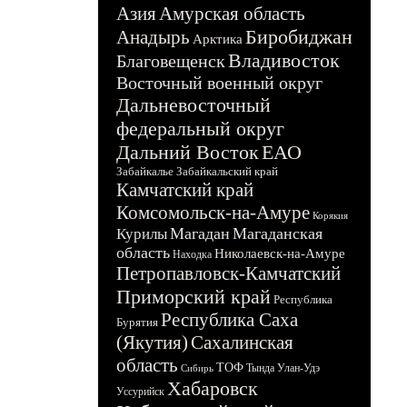
Азия
Амурская область
Биробиджан
Анадырь
Арктика
Владивосток
Благовещенск
Восточный военный округ
Дальневосточный
федеральный округ
Дальний Восток
ЕАО
Забайкалье
Забайкальский край
Камчатский край
Комсомольск-на-Амуре
Корякия
Магадан
Магаданская
Курилы
область
Николаевск-на-Амуре
Находка
Петропавловск-Камчатский
Приморский край
Республика
Республика Саха
Бурятия
(Якутия)
Сахалинская
область
ТОФ
Тында
Улан-Удэ
Сибирь
Хабаровск
Уссурийск