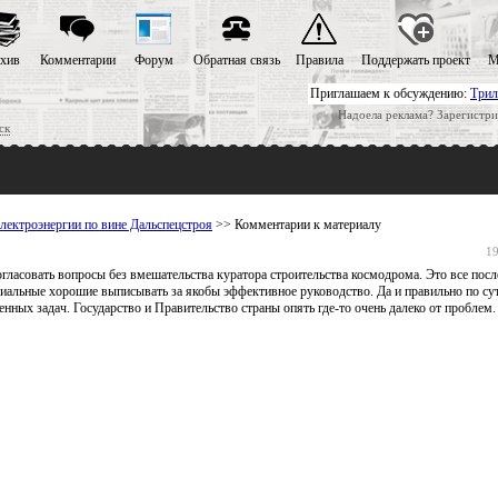
хив
Комментарии
Форум
Обратная связь
Правила
Поддержать проект
М
Приглашаем к обсуждению:
Трил
Надоела реклама? Зарегистри
ск
лектроэнергии по вине Дальспецстроя
>> Комментарии к материалу
19
огласовать вопросы без вмешательства куратора строительства космодрома. Это все пос
миальные хорошие выписывать за якобы эффективное руководство. Да и правильно по сут
нных задач. Государство и Правительство страны опять где-то очень далеко от проблем. 