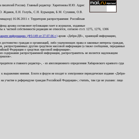
 писателей России). Главный редактор: Харитонова И.Ю. Адрес
Ю. Жданов, Е.Н. Голубь, С.Н. Бурындин, Б.М. Сухинин, О.В.
надзор) 16.06.2011 г. Территория распространения: Российская
й фонд архива составляют публикации газет и журналов, изданные
к частной собственности редакции не относятся, согласно ст.ст. 1275, 1276, 1306
щите информации» (ФЗ-149 от 27.07.06 г.)
архив «Дебри-ДВ», хранящий информацию,
ь и достоинство граждан и организаций, либо ущемляющих права и законные интересы граждан,
ов, распространенных другим средством массовой информации (а также сообщения, переданные
сийской Федерации о средствах массовой информации».
из содержания распространенной информации, распространитель не является надлежащим
ериалов».
редителя и главного редактор», - из апелляционного определения Хабаровского краевого суда
ны к выражению мнения. Блоги и форум не входят в электронное периодическое издание «Дебри-
а участие в референдуме граждан Российской Федерации»; считать, там где не указано: лицо