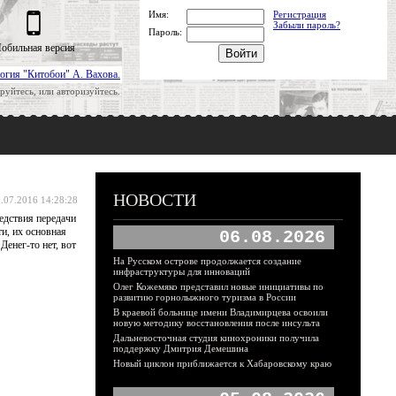
Имя:
Регистрация
Забыли пароль?
Пароль:
обильная версия
огия "Китобои" А. Вахова.
руйтесь, или авторизуйтесь.
НОВОСТИ
.07.2016 14:28:28
ледствия передачи
и, их основная
06.08.2026
Денег-то нет, вот
На Русском острове продолжается создание
инфраструктуры для инноваций
Олег Кожемяко представил новые инициативы по
развитию горнолыжного туризма в России
В краевой больнице имени Владимирцева освоили
новую методику восстановления после инсульта
Дальневосточная студия кинохроники получила
поддержку Дмитрия Демешина
Новый циклон приближается к Хабаровскому краю