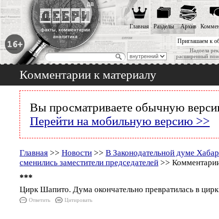
Главная
Разделы
Архив
Коммен
Приглашаем к о
Надоела рек
расширенный пои
Комментарии к материалу
Вы просматриваете обычную версию
Перейти на мобильную версию >>
Главная
>>
Новости
>>
В Законодательной думе Хабар
сменились заместители председателей
>> Комментарии
***
Цирк Шапито. Дума окончательно превратилась в цир
Ответить
Цитировать