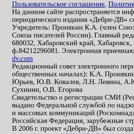
Пользовательское соглашение
,
Политик
На данном сайте распространяется ин
периодического издания «Дебри-ДВ» с
Учредитель: Пронякин К.А. (член Союз
Союза писателей России). Главный ред
680032, Хабаровский край, Хабаровск, п
ф.84212296081. Электронная приемная
dv.com
Редакционный совет электронного пер
общественных началах): К.А. Проняки
Юрьев, Ю.В. Ковалев, Л.Н. Левина, А.
Сухинин, О.В. Егорова
Свидетельство о регистрации СМИ (Р
выдано Федеральной службой по надзо
и массовых коммуникаций (Роскомнадзо
Российская Федерация, зарубежные ст
В 2006 г. проект «Дебри-ДВ» был созда