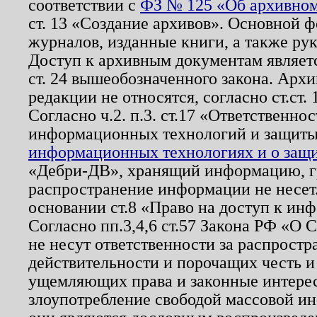
соответствии с
ФЗ № 125 «Об архивном
ст. 13 «Создание архивов». Основной ф
журналов, изданные книги, а также ру
Доступ к архивным документам являетс
ст. 24 вышеобозначенного закона. Арх
редакции не относятся, согласно ст.ст. 
Согласно ч.2. п.3. ст.17 «Ответственн
информационных технологий и защит
информационных технологиях и о защит
«Дебри-ДВ», хранящий информацию, гр
распространение информации не несет.
основании ст.8 «Право на доступ к ин
Согласно пп.3,4,6 ст.57 Закона РФ «О
не несут ответственности за распрост
действительности и порочащих честь и
ущемляющих права и законные интере
злоупотребление свободой массовой ин