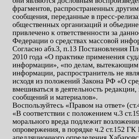
они являются дословным воспроизведе
фрагментов, распространенных другим
сообщения, переданные в пресс-релиза
общественных организаций и объединен
привлечено к ответственности за данн
Федерации о средствах массовой инфо
Согласно абз.3, п.13 Постановления П
2010 года «О практике применения суд
информации», «по делам, вытекающим
информации, распространитель не явл
исходя из положений Закона РФ «О ср
вмешиваться в деятельность редакции, 
сообщений и материалов».
Воспользуйтесь «Правом на ответ» (ст
«В соответствии с положением ч.3 ст.
морального вреда подлежит возложению
опровержения, в порядке ч.2 ст.152 ГК 
апелляционного определения Хабаровско