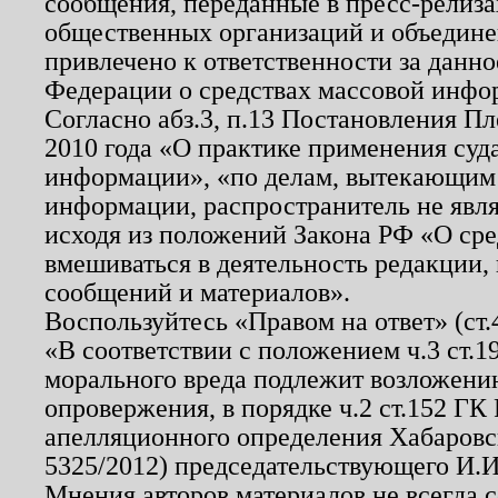
сообщения, переданные в пресс-релиза
общественных организаций и объединен
привлечено к ответственности за данн
Федерации о средствах массовой инфо
Согласно абз.3, п.13 Постановления П
2010 года «О практике применения суд
информации», «по делам, вытекающим
информации, распространитель не явл
исходя из положений Закона РФ «О ср
вмешиваться в деятельность редакции, 
сообщений и материалов».
Воспользуйтесь «Правом на ответ» (ст
«В соответствии с положением ч.3 ст.
морального вреда подлежит возложению
опровержения, в порядке ч.2 ст.152 ГК 
апелляционного определения Хабаровско
5325/2012) председательствующего И.И
Мнения авторов материалов не всегда 