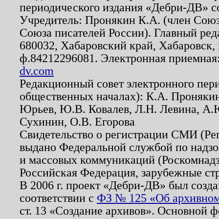
периодического издания «Дебри-ДВ» с
Учредитель: Пронякин К.А. (член Союз
Союза писателей России). Главный ред
680032, Хабаровский край, Хабаровск, п
ф.84212296081. Электронная приемная
dv.com
Редакционный совет электронного пер
общественных началах): К.А. Проняки
Юрьев, Ю.В. Ковалев, Л.Н. Левина, А.
Сухинин, О.В. Егорова
Свидетельство о регистрации СМИ (Р
выдано Федеральной службой по надзо
и массовых коммуникаций (Роскомнадзо
Российская Федерация, зарубежные ст
В 2006 г. проект «Дебри-ДВ» был созда
соответствии с
ФЗ № 125 «Об архивном
ст. 13 «Создание архивов». Основной ф