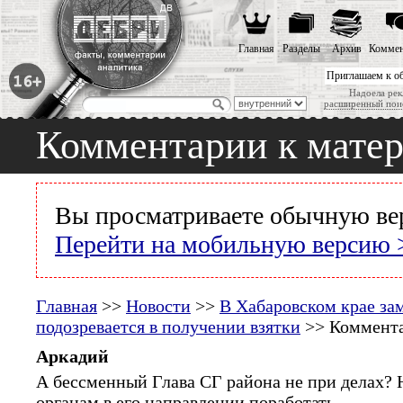
Главная
Разделы
Архив
Коммен
Приглашаем к о
Надоела рек
расширенный пои
Комментарии к мате
Вы просматриваете обычную ве
Перейти на мобильную версию 
Главная
>>
Новости
>>
В Хабаровском крае за
подозревается в получении взятки
>> Коммента
Аркадий
А бессменный Глава СГ района не при делах?
органам в его направлении поработать.