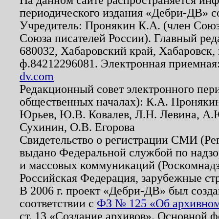
периодического издания «Дебри-ДВ» с
Учредитель: Пронякин К.А. (член Союз
Союза писателей России). Главный ред
680032, Хабаровский край, Хабаровск, п
ф.84212296081. Электронная приемная
dv.com
Редакционный совет электронного пер
общественных началах): К.А. Проняки
Юрьев, Ю.В. Ковалев, Л.Н. Левина, А.
Сухинин, О.В. Егорова
Свидетельство о регистрации СМИ (Р
выдано Федеральной службой по надзо
и массовых коммуникаций (Роскомнадзо
Российская Федерация, зарубежные ст
В 2006 г. проект «Дебри-ДВ» был созда
соответствии с
ФЗ № 125 «Об архивном
ст. 13 «Создание архивов». Основной ф