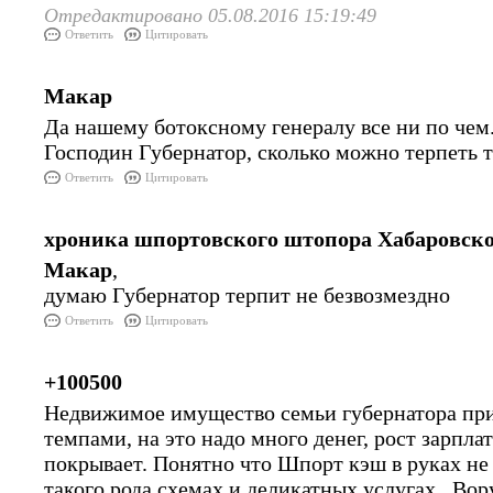
Отредактировано 05.08.2016 15:19:49
Ответить
Цитировать
Макар
Да нашему ботоксному генералу все ни по чем..
Господин Губернатор, сколько можно терпеть 
Ответить
Цитировать
хроника шпортовского штопора Хабаровско
Макар
,
думаю Губернатор терпит не безвозмездно
Ответить
Цитировать
+100500
Недвижимое имущество семьи губернатора п
темпами, на это надо много денег, рост зарпл
покрывает. Понятно что Шпорт кэш в руках не
такого рода схемах и деликатных услугах. Во