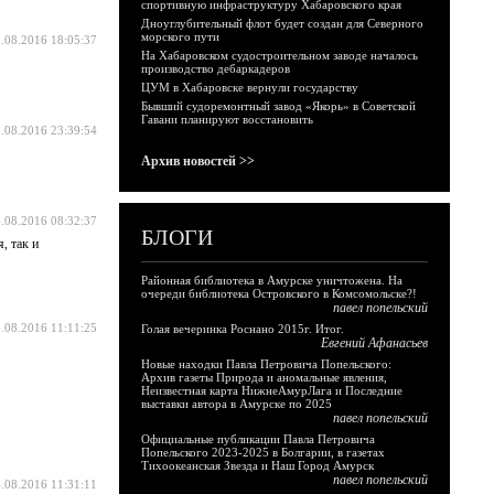
спортивную инфраструктуру Хабаровского края
Дноуглубительный флот будет создан для Северного
морского пути
.08.2016 18:05:37
На Хабаровском судостроительном заводе началось
производство дебаркадеров
ЦУМ в Хабаровске вернули государству
Бывший судоремонтный завод «Якорь» в Советской
Гавани планируют восстановить
.08.2016 23:39:54
Архив новостей >>
.08.2016 08:32:37
БЛОГИ
, так и
Районная библиотека в Амурске уничтожена. На
очереди библиотека Островского в Комсомольске?!
павел попельский
.08.2016 11:11:25
Голая вечеринка Роснано 2015г. Итог.
Евгений Афанасьев
Новые находки Павла Петровича Попельского:
Архив газеты Природа и аномальные явления,
Неизвестная карта НижнеАмурЛага и Последние
выставки автора в Амурске по 2025
павел попельский
Официальные публикации Павла Петровича
Попельского 2023-2025 в Болгарии, в газетах
Тихоокеанская Звезда и Наш Город Амурск
павел попельский
.08.2016 11:31:11