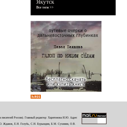
Якутск
Все теги >>
 писателей России). Главный редактор: Харитонова И.Ю. Адрес
Ю. Жданов, Е.Н. Голубь, С.Н. Бурындин, Б.М. Сухинин, О.В.