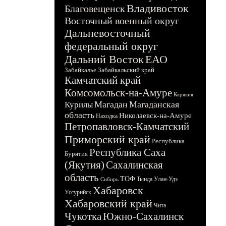
Владивосток
Благовещенск
Восточный военный округ
Дальневосточный
федеральный округ
Дальний Восток
ЕАО
Забайкалье
Забайкальский край
Камчатский край
Комсомольск-на-Амуре
Корякия
Магадан
Магаданская
Курилы
область
Николаевск-на-Амуре
Находка
Петропавловск-Камчатский
Приморский край
Республика
Республика Саха
Бурятия
(Якутия)
Сахалинская
область
ТОФ
Тында
Улан-Удэ
Сибирь
Хабаровск
Уссурийск
Хабаровский край
Чита
Чукотка
Южно-Сахалинск