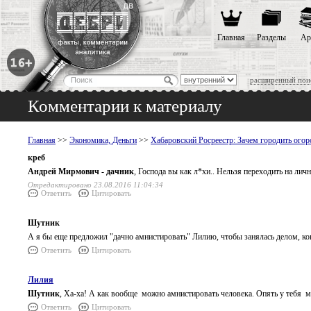
Главная
Разделы
Ар
расширенный пои
Комментарии к материалу
Главная
>>
Экономика, Деньги
>>
Хабаровский Росреестр: Зачем городить огор
креб
Андрей Мирмович - дачник
, Господа вы как л*хи.. Нельзя переходить на ли
Отредактировано 23.08.2016 11:04:34
Ответить
Цитировать
Шутник
А я бы еще предложил "дачно амнистировать" Лилию, чтобы занялась делом, копа
Ответить
Цитировать
Лилия
Шутник
, Ха-ха! А как вообще можно амнистировать человека. Опять у тебя 
Ответить
Цитировать