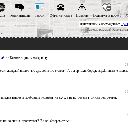
хив
Комментарии
Форум
Обратная связь
Правила
Поддержать проект
М
Приглашаем к обсуждению:
Трил
Надоела реклама? Зарегистри
ск
од?
>> Комментарии к материалу
23
чности .каждый пишет, что думает и что может!! А вы грядки, борода итд.Пишите о глав
23
лась в навозе и пробовала червяков на вкус, а не встревала в умные разговоры.
23
мания величия проснулась? Ты же безграмотный!