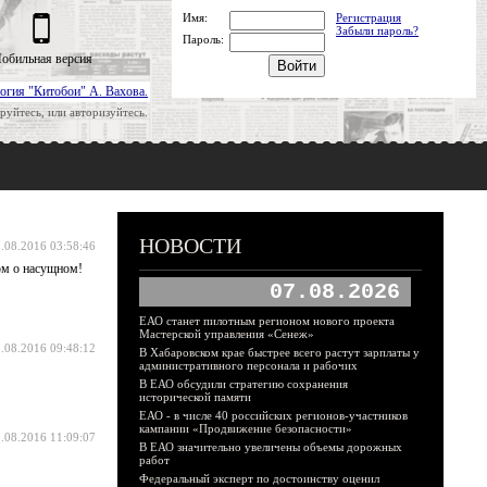
Имя:
Регистрация
Забыли пароль?
Пароль:
обильная версия
огия "Китобои" А. Вахова.
руйтесь, или авторизуйтесь.
НОВОСТИ
.08.2016 03:58:46
ном о насущном!
07.08.2026
ЕАО станет пилотным регионом нового проекта
Мастерской управления «Сенеж»
.08.2016 09:48:12
В Хабаровском крае быстрее всего растут зарплаты у
административного персонала и рабочих
В ЕАО обсудили стратегию сохранения
исторической памяти
ЕАО - в числе 40 российских регионов-участников
кампании «Продвижение безопасности»
.08.2016 11:09:07
В ЕАО значительно увеличены объемы дорожных
работ
Федеральный эксперт по достоинству оценил