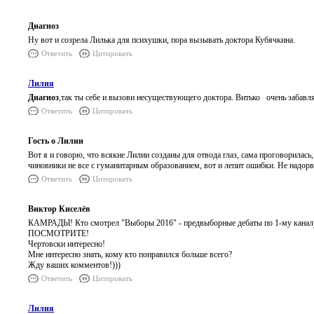
Диагноз
Ну вот и созрела Лилька для психушки, пора вызывать доктора Кубячкина.
Ответить
Цитировать
Лилия
Диагноз
,так ты себе и вызови несуществующего доктора. Витько очень забавл
Ответить
Цитировать
Гость о Лилии
Вот я и говорю, что всякие Лилии созданы для отвода глаз, сама проговорилась,
чиновники не все с гуманитарным образованием, вот и лепит ошибки. Не надорв
Ответить
Цитировать
Виктор Киселёв
КАМРАДЫ! Кто смотрел "Выборы 2016" - предвыборные дебаты по 1-му канал
ПОСМОТРИТЕ!
Чертовски интересно!
Мне интересно знать, кому кто понравился больше всего?
Жду ваших комментов!)))
Ответить
Цитировать
Лилия