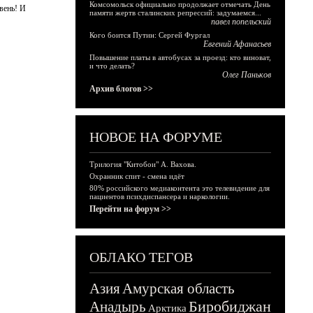
Комсомольск официально продолжает отмечать День
вень! И
памяти жертв сталинских репрессий: задумаемся...
павел попельский
Кого боится Путин: Сергей Фургал
Евгений Афанасьев
Повышение платы в автобусах за проезд: кто виноват,
и что делать?
Олег Паньков
Архив блогов >>
НОВОЕ НА ФОРУМЕ
Трилогия "Китобои" А. Вахова.
Охранник спит - смена идёт
80% российского медиаконтента это телевидение для
пациентов психдиспансера и наркологии.
Перейти на форум >>
ОБЛАКО ТЕГОВ
Азия
Амурская область
Биробиджан
Анадырь
Арктика