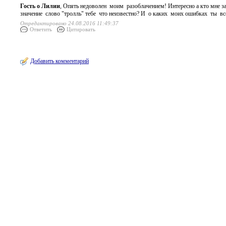
Гость о Лилии
, Опять недоволен моим разоблачением! Интересно а кто мне за
значение слово "тролль" тебе что неизвестно? И о каких моих ошибках ты 
Отредактировано 24.08.2016 11:49:37
Ответить
Цитировать
Добавить комментарий