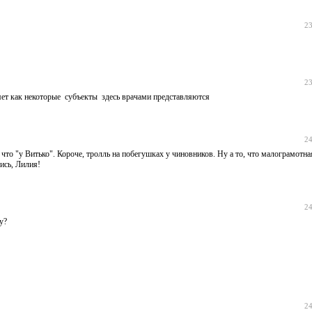
23
23
яет как некоторые субъекты здесь врачами представляются
24
 что "у Витько". Короче, тролль на побегушках у чиновников. Ну а то, что малограмотная
ись, Лилия!
24
у?
24