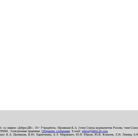
В» со знаком «Дебри-ДВ». 16+ Учредитель: Пронякин К.А. (член Союза журналистов России, член Союза
2296081. Электронная приемная:
Отправить сообщение
. E-mail:
editor@debri-dv.com
алах): К.А. Пронякин, И.Ю. Харитонова, А.Э. Мирмович, Ю.Н. Юрьев, Ю.В. Ковалев, Л.Н. Левина, А.