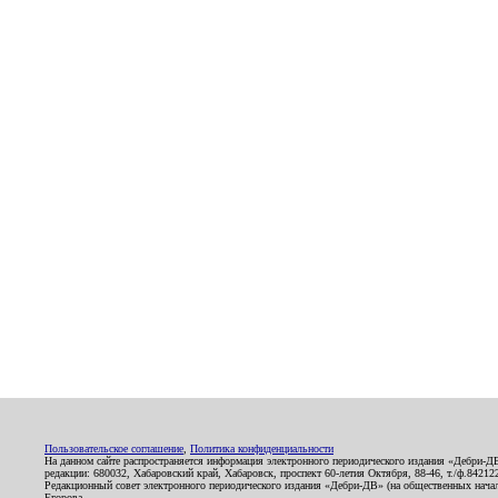
Пользовательское соглашение
,
Политика конфиденциальности
На данном сайте распространяется информация электронного периодического издания «Дебри-Д
редакции: 680032, Хабаровский край, Хабаровск, проспект 60-летия Октября, 88-46, т./ф.8421
Редакционный совет электронного периодического издания «Дебри-ДВ» (на общественных нач
Егорова