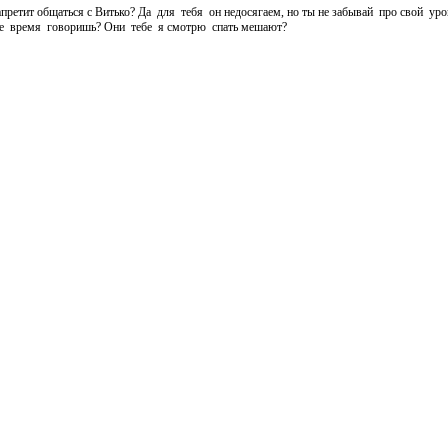
претит общаться с Витько? Да для тебя он недосягаем, но ты не забывай про свой уро
все время говоришь? Они тебе я смотрю спать мешают?