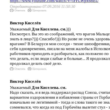
https://www.youtube.com/watch?v=iFFLWpx68EU
Отредактировано 07.09.2016 11:50:30
Ответить
Цитировать
Виктор Киселёв
Уважаемый
Для Киселева. см.
)))
Посмотрел. Вы это из соображений, что врагов Маль
знать в лицо?))) Спасибо!))) Но разве не очень здоров
врагами? В Беларуси мои соседи - тихие шизофреники,
себя одновременно, писали на меня жалобы в Исполко
работников приходить и разбираться, как положено по з
что делать, если люди слабые и больные... Я продолжал
продолжал делать своё дело.
Ответить
Цитировать
Виктор Киселёв
Уважаемый
Для Киселева. см.
Надо сказать, и я ведь поддержал распад Союза, счита
вариантом оздоровления и избавления страны от Горб
изначально не легитимной - тогда и слова такого не знал
сомневался, что когда из под Горбачёва вылетит стул -