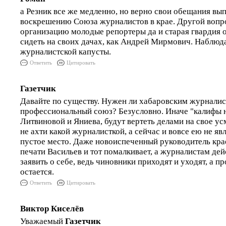
а Резник все же медленно, но верно свои обещания вы
воскрешению Союза журналистов в крае. Другой вопро
организацию молодые репортеры да и старая гвардия 
сидеть на своих дачах, как Андрей Мирмович. Наблюд
журналистской капусты.
Ответить
Цитировать
Газетчик
Давайте по существу. Нужен ли хабаровским журналис
профессиональный союз? Безусловно. Иначе "калифы н
Литвиновой и Яниева, будут вертеть делами на свое у
не ахти какой журналисткой, а сейчас и вовсе ею не яв
пустое место. Даже новоиспеченный руководитель кра
печати Васильев и тот помалкивает, а журналистам де
заявить о себе, ведь чиновники приходят и уходят, а 
остается.
Ответить
Цитировать
Виктор Киселёв
Уважаемый
Газетчик