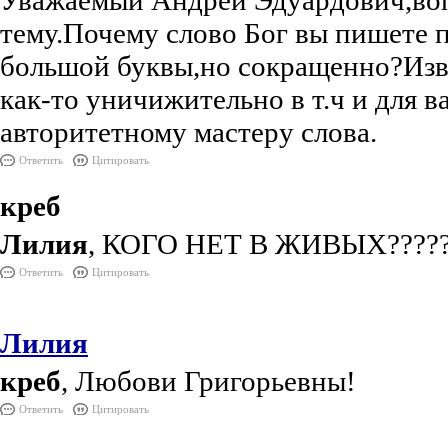
Уважаемый Андрей Эдуардович,воп
тему.Почему слово Бог вы пишете 
большой буквы,но сокращенно?Изв
как-то уничижительно в т.ч и для ва
авторитетному мастеру слова.
Ответить
Цитировать
креб
Лилия
, КОГО НЕТ В ЖИВЫХ?????
Ответить
Цитировать
Лилия
креб
, Любови Григорьевны!
Ответить
Цитировать