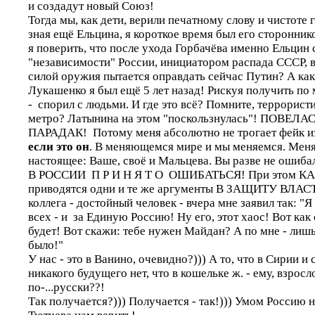
и создадут новый Союз!
Тогда мы, как дети, верили печатному слову и чистоте г
зная ещё Ельцина, я короткое время был его стороннико
я поверить, что после ухода Горбачёва именно Ельцин
"независимости" России, инициатором распада СССР, 
силой оружия пытается оправдать сейчас Путин? А ка
Лукашенко я был ещё 5 лет назад! Рискуя получить по 
- спорил с людьми. И где это всё? Помните, террорист
метро? Латынина на этом "поскользнулась"! ПОВЕЛАС
ПАРАДАК! Потому меня абсолютно не трогает фейк и
если это он
. В меняющемся мире и мы меняемся. Меня
настоящее: Ваше, своё и Мальцева. Вы разве не ошибал
В РОССИИ П Р И Н Я Т О ОШИБАТЬСЯ! При этом 
приводятся одни и те же аргументы В ЗАЩИТУ ВЛАС
коллега - достойный человек - вчера мне заявил так: 
всех - и за Единую Россию! Ну его, этот хаос! Вот как е
будет! Вот скажи: тебе нужен Майдан? А по мне - лишь
было!"
У нас - это в Ванино, очевидно?))) А то, что в Сирии и
никакого будущего нет, что в кошельке ж. - ему, взрос
по-...русски??!
Так получается?))) Получается - так!))) Умом Россию н