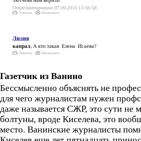
Тютчева нам верить!
Отредактировано 07.09.2016 13:56:58
Ответить
Цитировать
Лилия
капрал
, А кто такая Елена Исаева?
Ответить
Цитировать
Газетчик из Ванино
Бессмысленно объяснять не профес
для чего журналистам нужен профс
даже называется СЖР, это сути не м
болтуны, вроде Киселева, это вооб
место. Ванинские журналисты помн
Киселев еще лет пятнадцать принос