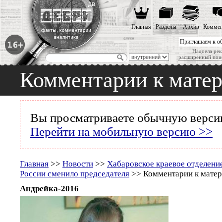
Главная
Разделы
Архив
Коммен
Приглашаем к о
Надоела рек
расширенный пои
Комментарии к мате
Вы просматриваете обычную версию
Перейти на мобильную версию >>
Главная
>>
Новости
>>
Хабаровское краевое отделени
России сменило председателя
>> Комментарии к матер
Андрейка-2016