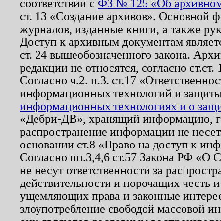
соответствии с
ФЗ № 125 «Об архивном
ст. 13 «Создание архивов». Основной ф
журналов, изданные книги, а также ру
Доступ к архивным документам являетс
ст. 24 вышеобозначенного закона. Арх
редакции не относятся, согласно ст.ст. 
Согласно ч.2. п.3. ст.17 «Ответственн
информационных технологий и защит
информационных технологиях и о защит
«Дебри-ДВ», хранящий информацию, гр
распространение информации не несет.
основании ст.8 «Право на доступ к ин
Согласно пп.3,4,6 ст.57 Закона РФ «О
не несут ответственности за распрост
действительности и порочащих честь и
ущемляющих права и законные интере
злоупотребление свободой массовой ин