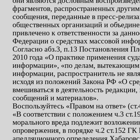
они являются дословным воспроизведе
фрагментов, распространенных другим
сообщения, переданные в пресс-релиза
общественных организаций и объединен
привлечено к ответственности за данн
Федерации о средствах массовой инфо
Согласно абз.3, п.13 Постановления П
2010 года «О практике применения суд
информации», «по делам, вытекающим
информации, распространитель не явл
исходя из положений Закона РФ «О ср
вмешиваться в деятельность редакции, 
сообщений и материалов».
Воспользуйтесь «Правом на ответ» (ст
«В соответствии с положением ч.3 ст.
морального вреда подлежит возложению
опровержения, в порядке ч.2 ст.152 ГК 
апелляционного определения Хабаровско