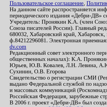
Пользовательское соглашение
,
Политик
На данном сайте распространяется ин
периодического издания «Дебри-ДВ» с
Учредитель: Пронякин К.А. (член Союз
Союза писателей России). Главный ред
680032, Хабаровский край, Хабаровск, п
ф.84212296081. Электронная приемная
dv.com
Редакционный совет электронного пер
общественных началах): К.А. Проняки
Юрьев, Ю.В. Ковалев, Л.Н. Левина, А.
Сухинин, О.В. Егорова
Свидетельство о регистрации СМИ (Р
выдано Федеральной службой по надзо
и массовых коммуникаций (Роскомнадзо
Российская Федерация, зарубежные ст
В 2006 г. проект «Дебри-ДВ» был созда