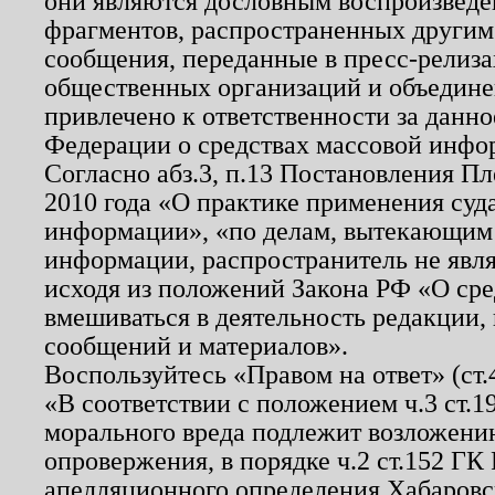
они являются дословным воспроизведе
фрагментов, распространенных другим
сообщения, переданные в пресс-релиза
общественных организаций и объединен
привлечено к ответственности за данн
Федерации о средствах массовой инфо
Согласно абз.3, п.13 Постановления П
2010 года «О практике применения суд
информации», «по делам, вытекающим
информации, распространитель не явл
исходя из положений Закона РФ «О ср
вмешиваться в деятельность редакции, 
сообщений и материалов».
Воспользуйтесь «Правом на ответ» (ст
«В соответствии с положением ч.3 ст.
морального вреда подлежит возложению
опровержения, в порядке ч.2 ст.152 ГК 
апелляционного определения Хабаровско