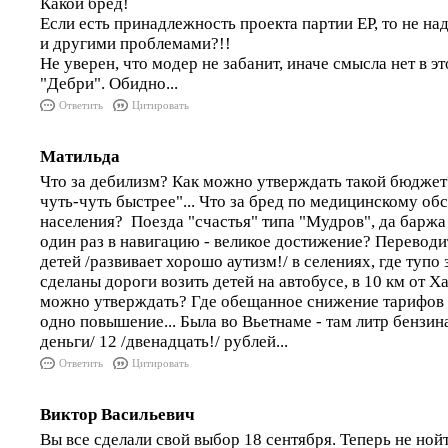
Какой бред!
Если есть принадлежность проекта партии ЕР, то не на
и другими проблемами?!!
Не уверен, что модер не забанит, иначе смысла нет в э
"Дебри". Обидно...
Ответить
Цитировать
Матильда
Что за дебилизм? Как можно утверждать такой бюджет
чуть-чуть быстрее"... Что за бред по медицинскому о
населения? Поезда "счастья" типа "Мудров", да барж
один раз в навигацию - великое достижение? Переводи
детей /развивает хорошо аутизм!/ в селениях, где тупо
сделаны дороги возить детей на автобусе, в 10 км от Ха
можно утверждать? Где обещанное снижение тарифов 
одно повышение... Была во Вьетнаме - там литр бензин
деньги/ 12 /двенадцать!/ рублей...
Ответить
Цитировать
Виктор Васильевич
Вы все сделали свой выбор 18 сентября. Теперь не ной