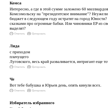
Комса
Интересно, а где в этой сумме заложено 60 миллиардо
Комсомольску на "президентское внимание"? Неужели 
бюджет в следующем году истратят на город Юности?
сказками про огромные бабки. Или чиновники ЕР из св
выделят?
Ответить
Цитировать
Лида
с приходом
плачущего
Луговского, весь край разваливается, интригант еще то
Ответить
Цитировать
Че
Вот тебе бабушка и Юрьев день, опять кинули всех.
Ответить
Цитировать
Избиратель избранного