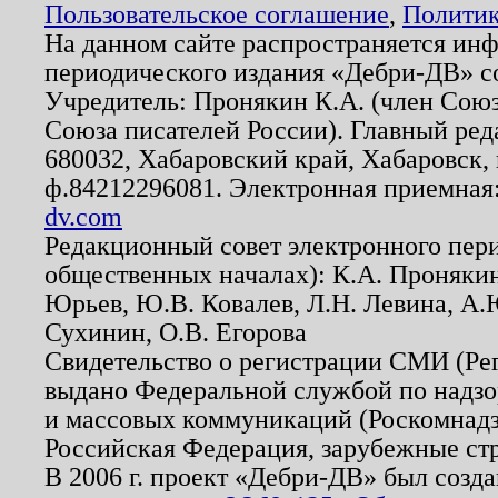
Пользовательское соглашение
,
Политик
На данном сайте распространяется ин
периодического издания «Дебри-ДВ» с
Учредитель: Пронякин К.А. (член Союз
Союза писателей России). Главный ред
680032, Хабаровский край, Хабаровск, п
ф.84212296081. Электронная приемная
dv.com
Редакционный совет электронного пер
общественных началах): К.А. Проняки
Юрьев, Ю.В. Ковалев, Л.Н. Левина, А.
Сухинин, О.В. Егорова
Свидетельство о регистрации СМИ (Р
выдано Федеральной службой по надзо
и массовых коммуникаций (Роскомнадзо
Российская Федерация, зарубежные ст
В 2006 г. проект «Дебри-ДВ» был созда