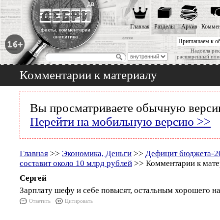
Главная
Разделы
Архив
Коммен
Приглашаем к о
Надоела рек
расширенный пои
Комментарии к материалу
Вы просматриваете обычную версию
Перейти на мобильную версию >>
Главная
>>
Экономика, Деньги
>>
Дефицит бюджета-20
составит около 10 млрд рублей
>> Комментарии к мате
Сергей
Зарплату шефу и себе повысят, остальным хорошего на
Ответить
Цитировать