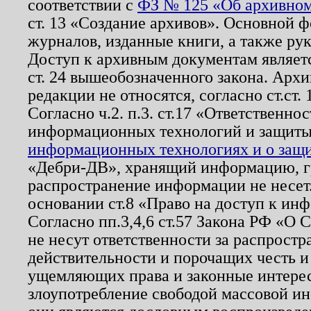
соответствии с
ФЗ № 125 «Об архивном
ст. 13 «Создание архивов». Основной ф
журналов, изданные книги, а также ру
Доступ к архивным документам являетс
ст. 24 вышеобозначенного закона. Арх
редакции не относятся, согласно ст.ст. 
Согласно ч.2. п.3. ст.17 «Ответственн
информационных технологий и защит
информационных технологиях и о защит
«Дебри-ДВ», хранящий информацию, гр
распространение информации не несет.
основании ст.8 «Право на доступ к ин
Согласно пп.3,4,6 ст.57 Закона РФ «О
не несут ответственности за распрост
действительности и порочащих честь и
ущемляющих права и законные интере
злоупотребление свободой массовой ин