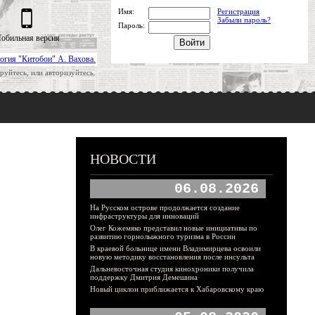
Имя:
Регистрация
Забыли пароль?
Пароль:
обильная версия
огия "Китобои" А. Вахова.
руйтесь, или авторизуйтесь.
НОВОСТИ
06.08.2026
На Русском острове продолжается создание
инфраструктуры для инноваций
Олег Кожемяко представил новые инициативы по
развитию горнолыжного туризма в России
В краевой больнице имени Владимирцева освоили
новую методику восстановления после инсульта
Дальневосточная студия кинохроники получила
поддержку Дмитрия Демешина
Новый циклон приближается к Хабаровскому краю