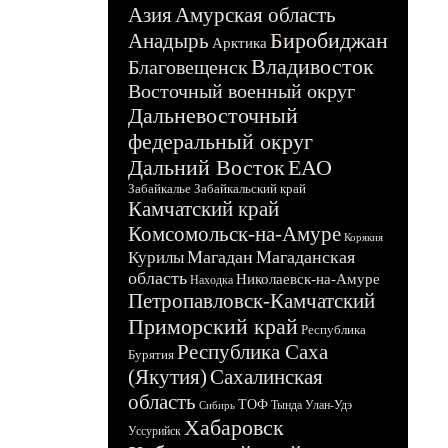
Азия
Амурская область
Биробиджан
Анадырь
Арктика
Владивосток
Благовещенск
Восточный военный округ
Дальневосточный
федеральный округ
Дальний Восток
ЕАО
Забайкалье
Забайкальский край
Камчатский край
Комсомольск-на-Амуре
Корякия
Магадан
Магаданская
Курилы
область
Николаевск-на-Амуре
Находка
Петропавловск-Камчатский
Приморский край
Республика
Республика Саха
Бурятия
(Якутия)
Сахалинская
область
ТОФ
Тында
Улан-Удэ
Сибирь
Хабаровск
Уссурийск