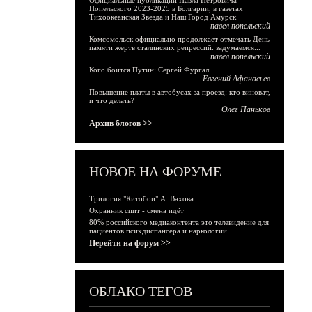
Официальные публикации Павла Петровича
Попельского 2023-2025 в Болгарии, в газетах
Тихоокеанская Звезда и Наш Город Амурск
павел попельский
Комсомольск официально продолжает отмечать День
памяти жертв сталинских репрессий: задумаемся...
павел попельский
Кого боится Путин: Сергей Фургал
Евгений Афанасьев
Повышение платы в автобусах за проезд: кто виноват,
и что делать?
Олег Паньков
Архив блогов >>
НОВОЕ НА ФОРУМЕ
Трилогия "Китобои" А. Вахова.
Охранник спит - смена идёт
80% российского медиаконтента это телевидение для
пациентов психдиспансера и наркологии.
Перейти на форум >>
ОБЛАКО ТЕГОВ