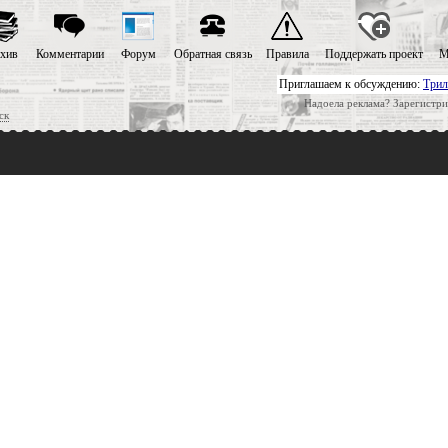
хив
Комментарии
Форум
Обратная связь
Правила
Поддержать проект
М
Приглашаем к обсуждению:
Трил
Надоела реклама? Зарегистри
ск