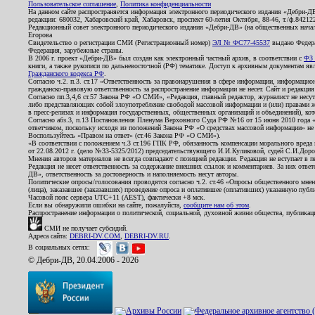
Пользовательское соглашение
,
Политика конфиденциальности
На данном сайте распространяется информация электронного периодического издания «Дебри-Д
редакции: 680032, Хабаровский край, Хабаровск, проспект 60-летия Октября, 88-46, т./ф.8421
Редакционный совет электронного периодического издания «Дебри-ДВ» (на общественных нач
Егорова
Свидетельство о регистрации СМИ (Регистрационный номер)
ЭЛ № ФС77-45537
выдано Федера
Федерация, зарубежные страны.
В 2006 г. проект «Дебри-ДВ» был создан как электронный частный архив, в соответствии с
ФЗ 
книги, а также рукописи по дальневосточной (РФ) тематике. Доступ к архивным документам явля
Гражданского кодекса РФ
.
Согласно ч.2. п.3. ст.17 «Ответственность за правонарушения в сфере информации, информац
гражданско-правовую ответственность за распространение информации не несет. Сайт и редакци
Согласно пп.3,4,6 ст.57 Закона РФ «О СМИ», «Редакция, главный редактор, журналист не несут
либо представляющих собой злоупотребление свободой массовой информации и (или) правами ж
в пресс-релизах и информация государственных, общественных организаций и объединений), кот
Согласно абз.3, п.13 Постановления Пленума Верховного Суда РФ №16 от 15 июня 2010 года 
ответчиком, поскольку исходя из положений Закона РФ «О средствах массовой информации» не 
Воспользуйтесь «Правом на ответ» (ст.46 Закона РФ «О СМИ»).
«В соответствии с положением ч.3 ст.196 ГПК РФ, обязанность компенсации морального вреда п
от 22.08.2012 г. (дело №33-5325/2012) председательствующего И.И.Куликовой, судей С.И.Дор
Мнения авторов материалов не всегда совпадают с позицией редакции. Редакция не вступает в п
Редакция не несет ответственность за содержание внешних ссылок и комментариев. За них отве
ДВ», ответственность за достоверность и наполняемость несут авторы.
Политические опросы/голосования проводятся согласно ч.2. ст.46 «Опросы общественного мнени
(лица), заказавшее (заказавших) проведение опроса и оплатившее (оплативших) указанную публик
Часовой пояс сервера UTC+11 (AEST), фактически +8 мск.
Если вы обнаружили ошибки на сайте, пожалуйста,
сообщите нам об этом
.
Распространение информации о политической, социальной, духовной жизни общества, публикац
СМИ не получает субсидий.
Адреса сайта:
DEBRI-DV.COM
,
DEBRI-DV.RU
.
В социальных сетях:
© Дебри-ДВ, 20.04.2006 - 2026