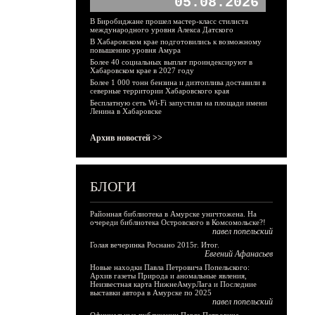
05.08.2026
В Биробиджане прошел мастер-класс стилиста
международного уровня Алекса Датского
В Хабаровском крае подготовились к возможному
повышению уровня Амура
Более 40 социальных выплат проиндексируют в
Хабаровском крае в 2027 году
Более 1 000 тонн бензина и дизтоплива доставили в
северные территории Хабаровского края
Бесплатную сеть Wi-Fi запустили на площади имени
Ленина в Хабаровске
Архив новостей >>
БЛОГИ
Районная библиотека в Амурске уничтожена. На
очереди библиотека Островского в Комсомольске?!
павел попельский
Голая вечеринка Роснано 2015г. Итог.
Евгений Афанасьев
Новые находки Павла Петровича Попельского:
Архив газеты Природа и аномальные явления,
Неизвестная карта НижнеАмурЛага и Последние
выставки автора в Амурске по 2025
павел попельский