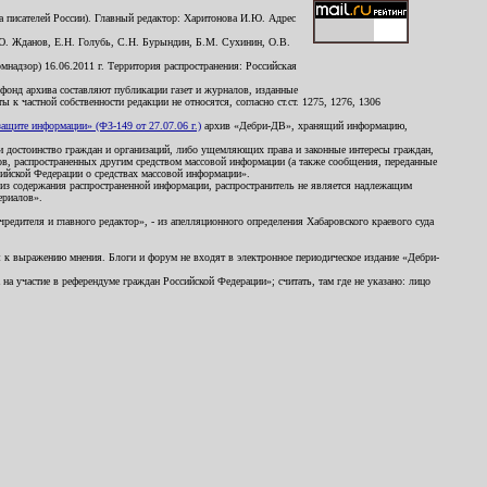
 писателей России). Главный редактор: Харитонова И.Ю. Адрес
Ю. Жданов, Е.Н. Голубь, С.Н. Бурындин, Б.М. Сухинин, О.В.
надзор) 16.06.2011 г. Территория распространения: Российская
й фонд архива составляют публикации газет и журналов, изданные
к частной собственности редакции не относятся, согласно ст.ст. 1275, 1276, 1306
щите информации» (ФЗ-149 от 27.07.06 г.)
архив «Дебри-ДВ», хранящий информацию,
ь и достоинство граждан и организаций, либо ущемляющих права и законные интересы граждан,
ов, распространенных другим средством массовой информации (а также сообщения, переданные
сийской Федерации о средствах массовой информации».
из содержания распространенной информации, распространитель не является надлежащим
ериалов».
редителя и главного редактор», - из апелляционного определения Хабаровского краевого суда
ны к выражению мнения. Блоги и форум не входят в электронное периодическое издание «Дебри-
а участие в референдуме граждан Российской Федерации»; считать, там где не указано: лицо