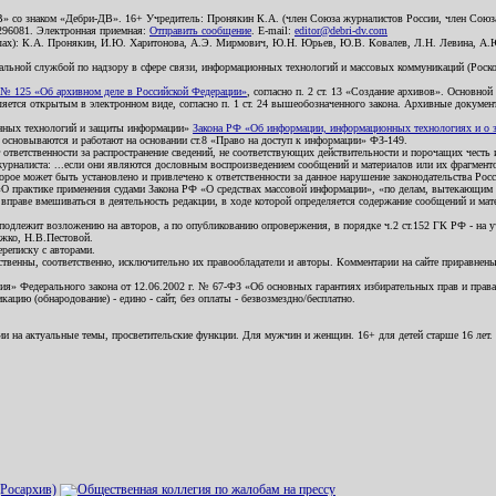
В» со знаком «Дебри-ДВ». 16+ Учредитель: Пронякин К.А. (член Союза журналистов России, член Союза
2296081. Электронная приемная:
Отправить сообщение
. E-mail:
editor@debri-dv.com
алах): К.А. Пронякин, И.Ю. Харитонова, А.Э. Мирмович, Ю.Н. Юрьев, Ю.В. Ковалев, Л.Н. Левина, А.
льной службой по надзору в сфере связи, информационных технологий и массовых коммуникаций (Роском
№ 125 «Об архивном деле в Российской Федерации»
, согласно п. 2 ст. 13 «Создание архивов». Основно
ется открытым в электронном виде, согласно п. 1 ст. 24 вышеобозначенного закона. Архивные документы 
ионных технологий и защиты информации»
Закона РФ «Об информации, информационных технологиях и о за
я основываются и работают на основании ст.8 «Право на доступ к информации» ФЗ-149.
 ответственности за распространение сведений, не соответствующих действительности и порочащих чест
урналиста: ...если они являются дословным воспроизведением сообщений и материалов или их фрагмент
орое может быть установлено и привлечено к ответственности за данное нарушение законодательства Рос
«О практике применения судами Закона РФ «О средствах массовой информации», «по делам, вытекающим 
вправе вмешиваться в деятельность редакции, в ходе которой определяется содержание сообщений и мат
одлежит возложению на авторов, а по опубликованию опровержения, в порядке ч.2 ст.152 ГК РФ - на уч
ожко, Н.В.Пестовой.
ереписку с авторами.
тственны, соответственно, исключительно их правообладатели и авторы. Комментарии на сайте приравне
я» Федерального закона от 12.06.2002 г. № 67-ФЗ «Об основных гарантиях избирательных прав и права н
ацию (обнародование) - едино - сайт, без оплаты - безвозмездно/бесплатно.
ии на актуальные темы, просветительские функции. Для мужчин и женщин. 16+ для детей старше 16 лет.