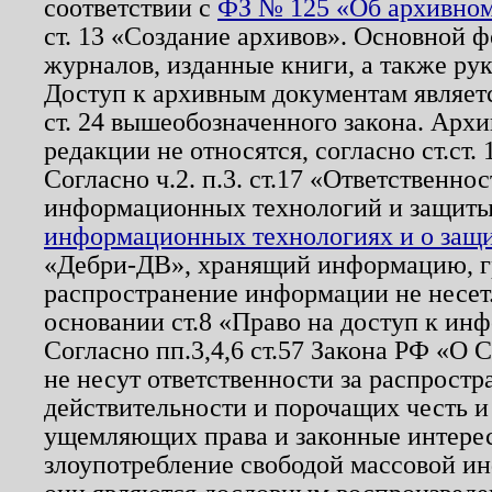
соответствии с
ФЗ № 125 «Об архивном
ст. 13 «Создание архивов». Основной ф
журналов, изданные книги, а также ру
Доступ к архивным документам являетс
ст. 24 вышеобозначенного закона. Арх
редакции не относятся, согласно ст.ст. 
Согласно ч.2. п.3. ст.17 «Ответственн
информационных технологий и защит
информационных технологиях и о защит
«Дебри-ДВ», хранящий информацию, гр
распространение информации не несет.
основании ст.8 «Право на доступ к ин
Согласно пп.3,4,6 ст.57 Закона РФ «О
не несут ответственности за распрост
действительности и порочащих честь и
ущемляющих права и законные интере
злоупотребление свободой массовой ин