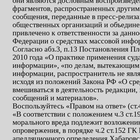
они являются дословным воспроизведе
фрагментов, распространенных другим
сообщения, переданные в пресс-релиза
общественных организаций и объединен
привлечено к ответственности за данн
Федерации о средствах массовой инфо
Согласно абз.3, п.13 Постановления П
2010 года «О практике применения суд
информации», «по делам, вытекающим
информации, распространитель не явл
исходя из положений Закона РФ «О ср
вмешиваться в деятельность редакции, 
сообщений и материалов».
Воспользуйтесь «Правом на ответ» (ст
«В соответствии с положением ч.3 ст.
морального вреда подлежит возложению
опровержения, в порядке ч.2 ст.152 ГК 
апелляционного определения Хабаровско