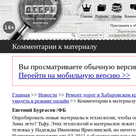
Главная
Разделы
Архив
Коммен
Приглашаем к о
Надоела рек
расширенный пои
Комментарии к материалу
Вы просматриваете обычную версию
Перейти на мобильную версию >>
Главная
>>
Новости
>>
Ремонт дорог в Хабаровском к
увидеть в режиме онлайн
>> Комментарии к материалу
Eвгений Бургасов /ФБ
Опробировать новые материалы и технологии, чтобы о
Зима лето? Тьфу. Этих технологий и материалов лежит 
тележка у Надежды Ивановны Ярмолинской, но ничего 
Например погуглите сто 03-2011 хабаровскавтодора п