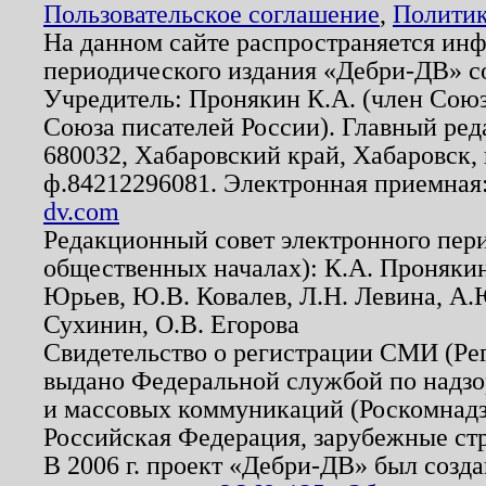
Пользовательское соглашение
,
Политик
На данном сайте распространяется ин
периодического издания «Дебри-ДВ» с
Учредитель: Пронякин К.А. (член Союз
Союза писателей России). Главный ред
680032, Хабаровский край, Хабаровск, п
ф.84212296081. Электронная приемная
dv.com
Редакционный совет электронного пер
общественных началах): К.А. Проняки
Юрьев, Ю.В. Ковалев, Л.Н. Левина, А.
Сухинин, О.В. Егорова
Свидетельство о регистрации СМИ (Р
выдано Федеральной службой по надзо
и массовых коммуникаций (Роскомнадзо
Российская Федерация, зарубежные ст
В 2006 г. проект «Дебри-ДВ» был созда