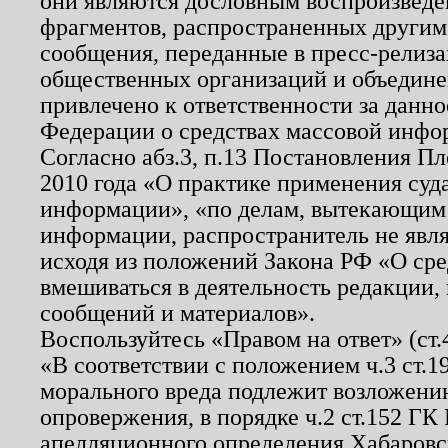
они являются дословным воспроизведе
фрагментов, распространенных другим
сообщения, переданные в пресс-релиза
общественных организаций и объединен
привлечено к ответственности за данн
Федерации о средствах массовой инфо
Согласно абз.3, п.13 Постановления П
2010 года «О практике применения суд
информации», «по делам, вытекающим
информации, распространитель не явл
исходя из положений Закона РФ «О ср
вмешиваться в деятельность редакции, 
сообщений и материалов».
Воспользуйтесь «Правом на ответ» (ст
«В соответствии с положением ч.3 ст.
морального вреда подлежит возложению
опровержения, в порядке ч.2 ст.152 ГК 
апелляционного определения Хабаровско