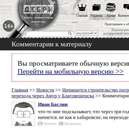
Главная
Разделы
Архив
Коммен
Приглашаем к о
Надоела рек
расширенный пои
Комментарии к материалу
Вы просматриваете обычную версию
Перейти на мобильную версию >>
Главная
>>
Новости
>>
Начинается строительство пог
перехода через Амур у Благовещенска
>> Комментарии
Иван Баслин
что-то мне подсказывает, что через три го
начнется. не как в хабаровске, на переходе
Ответить
Цитировать