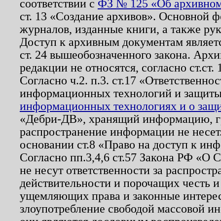
соответствии с
ФЗ № 125 «Об архивном
ст. 13 «Создание архивов». Основной ф
журналов, изданные книги, а также ру
Доступ к архивным документам являетс
ст. 24 вышеобозначенного закона. Арх
редакции не относятся, согласно ст.ст. 
Согласно ч.2. п.3. ст.17 «Ответственн
информационных технологий и защит
информационных технологиях и о защит
«Дебри-ДВ», хранящий информацию, гр
распространение информации не несет.
основании ст.8 «Право на доступ к ин
Согласно пп.3,4,6 ст.57 Закона РФ «О
не несут ответственности за распрост
действительности и порочащих честь и
ущемляющих права и законные интере
злоупотребление свободой массовой ин