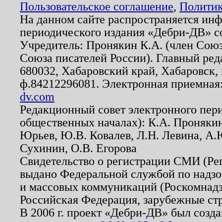
Пользовательское соглашение
,
Политик
На данном сайте распространяется ин
периодического издания «Дебри-ДВ» с
Учредитель: Пронякин К.А. (член Союз
Союза писателей России). Главный ред
680032, Хабаровский край, Хабаровск, п
ф.84212296081. Электронная приемная
dv.com
Редакционный совет электронного пер
общественных началах): К.А. Проняки
Юрьев, Ю.В. Ковалев, Л.Н. Левина, А.
Сухинин, О.В. Егорова
Свидетельство о регистрации СМИ (Р
выдано Федеральной службой по надзо
и массовых коммуникаций (Роскомнадзо
Российская Федерация, зарубежные ст
В 2006 г. проект «Дебри-ДВ» был созда