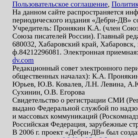
Пользовательское соглашение
,
Политик
На данном сайте распространяется ин
периодического издания «Дебри-ДВ» с
Учредитель: Пронякин К.А. (член Союз
Союза писателей России). Главный ред
680032, Хабаровский край, Хабаровск, п
ф.84212296081. Электронная приемная
dv.com
Редакционный совет электронного пер
общественных началах): К.А. Проняки
Юрьев, Ю.В. Ковалев, Л.Н. Левина, А.
Сухинин, О.В. Егорова
Свидетельство о регистрации СМИ (Р
выдано Федеральной службой по надзо
и массовых коммуникаций (Роскомнадзо
Российская Федерация, зарубежные ст
В 2006 г. проект «Дебри-ДВ» был созда