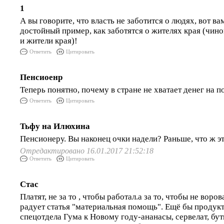
1
А вы говорите, что власть не заботится о людях, вот ва
достойный пример, как заботятся о жителях края (чин
и жители края)!
Ответить
Цитировать
Пенсиоенр
Теперь понятно, почему в стране не хватает денег на 
Ответить
Цитировать
Тьфу на Илюхина
Пенсионеру. Вы наконец очки надели? Раньше, что ж эт
Отредактировано 16.01.2017 21:52:18
Ответить
Цитировать
Стас
Платят, не за то , чтобы работал.а за то, чтобы не воро
радует статья "материальная помощь". Ещё бы продук
спецотдела Гума к Новому году-ананасы, сервелат, бу