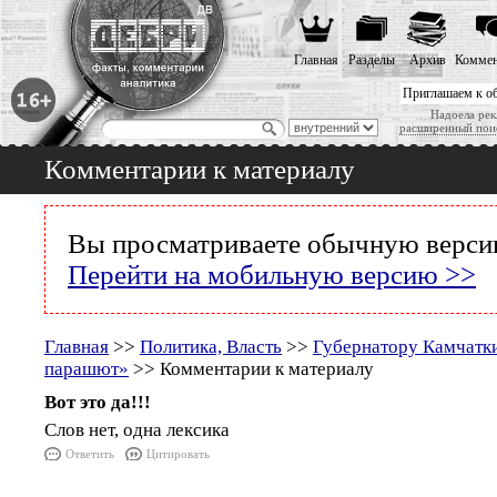
Главная
Разделы
Архив
Коммен
Приглашаем к о
Надоела рек
расширенный пои
Комментарии к материалу
Вы просматриваете обычную версию
Перейти на мобильную версию >>
Главная
>>
Политика, Власть
>>
Губернатору Камчатки
парашют»
>> Комментарии к материалу
Вот это да!!!
Слов нет, одна лексика
Ответить
Цитировать