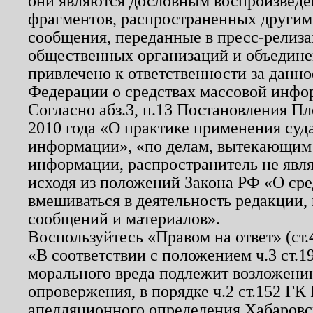
они являются дословным воспроизведе
фрагментов, распространенных другим
сообщения, переданные в пресс-релиза
общественных организаций и объединен
привлечено к ответственности за данн
Федерации о средствах массовой инфо
Согласно абз.3, п.13 Постановления П
2010 года «О практике применения суд
информации», «по делам, вытекающим
информации, распространитель не явл
исходя из положений Закона РФ «О ср
вмешиваться в деятельность редакции, 
сообщений и материалов».
Воспользуйтесь «Правом на ответ» (ст
«В соответствии с положением ч.3 ст.
морального вреда подлежит возложению
опровержения, в порядке ч.2 ст.152 ГК 
апелляционного определения Хабаровско