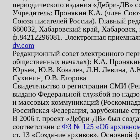
периодического издания «Дебри-ДВ» с
Учредитель: Пронякин К.А. (член Союз
Союза писателей России). Главный ред
680032, Хабаровский край, Хабаровск, п
ф.84212296081. Электронная приемная
dv.com
Редакционный совет электронного пер
общественных началах): К.А. Проняки
Юрьев, Ю.В. Ковалев, Л.Н. Левина, А.
Сухинин, О.В. Егорова
Свидетельство о регистрации СМИ (Р
выдано Федеральной службой по надзо
и массовых коммуникаций (Роскомнадзо
Российская Федерация, зарубежные ст
В 2006 г. проект «Дебри-ДВ» был созда
соответствии с
ФЗ № 125 «Об архивном
ст. 13 «Создание архивов». Основной ф