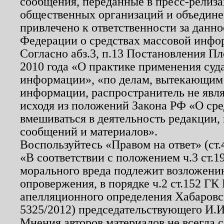
сообщения, переданные в пресс-релиза
общественных организаций и объединен
привлечено к ответственности за данн
Федерации о средствах массовой инфо
Согласно абз.3, п.13 Постановления П
2010 года «О практике применения суд
информации», «по делам, вытекающим
информации, распространитель не явл
исходя из положений Закона РФ «О ср
вмешиваться в деятельность редакции, 
сообщений и материалов».
Воспользуйтесь «Правом на ответ» (ст
«В соответствии с положением ч.3 ст.
морального вреда подлежит возложению
опровержения, в порядке ч.2 ст.152 ГК 
апелляционного определения Хабаровско
5325/2012) председательствующего И.И
Мнения авторов материалов не всегда 