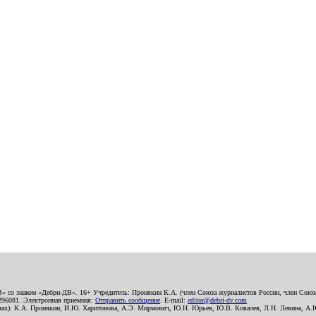
В» со знаком «Дебри-ДВ». 16+ Учредитель: Пронякин К.А. (член Союза журналистов России, член Союза
2296081. Электронная приемная:
Отправить сообщение
. E-mail:
editor@debri-dv.com
алах): К.А. Пронякин, И.Ю. Харитонова, А.Э. Мирмович, Ю.Н. Юрьев, Ю.В. Ковалев, Л.Н. Левина, А.