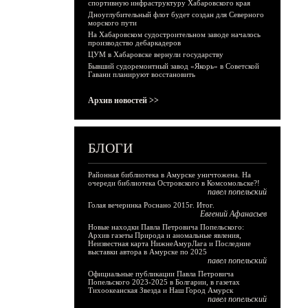
спортивную инфраструктуру Хабаровского края
Дноуглубительный флот будет создан для Северного
морского пути
На Хабаровском судостроительном заводе началось
производство дебаркадеров
ЦУМ в Хабаровске вернули государству
Бывший судоремонтный завод «Якорь» в Советской
Гавани планируют восстановить
Архив новостей >>
БЛОГИ
Районная библиотека в Амурске уничтожена. На
очереди библиотека Островского в Комсомольске?!
павел попельский
Голая вечеринка Роснано 2015г. Итог.
Евгений Афанасьев
Новые находки Павла Петровича Попельского:
Архив газеты Природа и аномальные явления,
Неизвестная карта НижнеАмурЛага и Последние
выставки автора в Амурске по 2025
павел попельский
Официальные публикации Павла Петровича
Попельского 2023-2025 в Болгарии, в газетах
Тихоокеанская Звезда и Наш Город Амурск
павел попельский