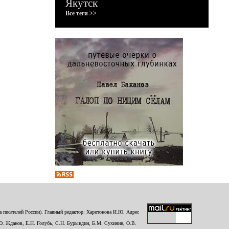
Якутск
Все теги >>
 писателей России). Главный редактор: Харитонова И.Ю. Адрес
Ю. Жданов, Е.Н. Голубь, С.Н. Бурындин, Б.М. Сухинин, О.В.