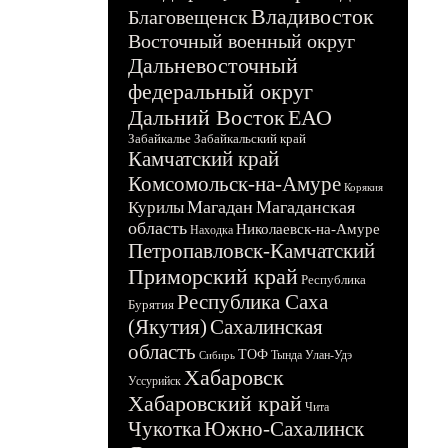
Владивосток
Благовещенск
Восточный военный округ
Дальневосточный
федеральный округ
Дальний Восток
ЕАО
Забайкалье
Забайкальский край
Камчатский край
Комсомольск-на-Амуре
Корякия
Магадан
Магаданская
Курилы
область
Николаевск-на-Амуре
Находка
Петропавловск-Камчатский
Приморский край
Республика
Республика Саха
Бурятия
(Якутия)
Сахалинская
область
ТОФ
Тында
Улан-Удэ
Сибирь
Хабаровск
Уссурийск
Хабаровский край
Чита
Чукотка
Южно-Сахалинск