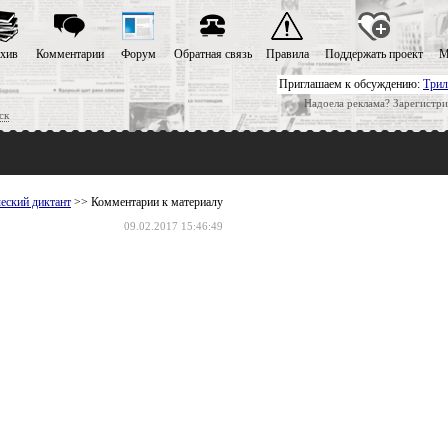
хив
Комментарии
Форум
Обратная связь
Правила
Поддержать проект
М
Приглашаем к обсуждению:
Трил
Надоела реклама? Зарегистри
ск
еский диктант
>> Комментарии к материалу
09.02.2017 15:46:49