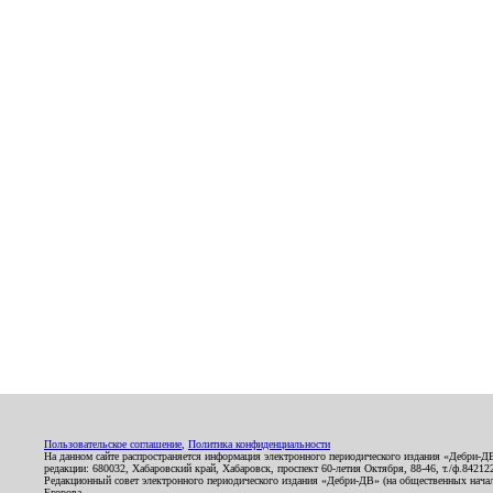
Пользовательское соглашение
,
Политика конфиденциальности
На данном сайте распространяется информация электронного периодического издания «Дебри-Д
редакции: 680032, Хабаровский край, Хабаровск, проспект 60-летия Октября, 88-46, т./ф.8421
Редакционный совет электронного периодического издания «Дебри-ДВ» (на общественных нач
Егорова