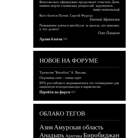
Комсомольск официально продолжает отмечать День
памяти жертв сталинских репрессий: задумаемся...
павел попельский
Кого боится Путин: Сергей Фургал
Евгений Афанасьев
Повышение платы в автобусах за проезд: кто виноват,
и что делать?
Олег Паньков
Архив блогов >>
НОВОЕ НА ФОРУМЕ
Трилогия "Китобои" А. Вахова.
Охранник спит - смена идёт
80% российского медиаконтента это телевидение для
пациентов психдиспансера и наркологии.
Перейти на форум >>
ОБЛАКО ТЕГОВ
Азия
Амурская область
Биробиджан
Анадырь
Арктика