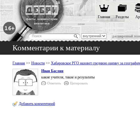
Главная
Разделы
Ар
расширенный пои
Комментарии к материалу
Главная
>>
Новости
>>
Хабаровское РГО назовет среднюю оценку за географич
Иван Баслин
какие учителя, такие и результаты
Ответить
Цитировать
Добавить комментарий