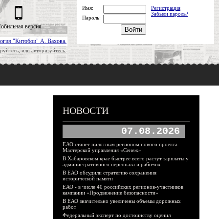
Имя:
Регистрация
Забыли пароль?
Пароль:
обильная версия
огия "Китобои" А. Вахова.
руйтесь, или авторизуйтесь.
НОВОСТИ
07.08.2026
ЕАО станет пилотным регионом нового проекта
Мастерской управления «Сенеж»
В Хабаровском крае быстрее всего растут зарплаты у
административного персонала и рабочих
В ЕАО обсудили стратегию сохранения
исторической памяти
ЕАО - в числе 40 российских регионов-участников
кампании «Продвижение безопасности»
В ЕАО значительно увеличены объемы дорожных
работ
Федеральный эксперт по достоинству оценил