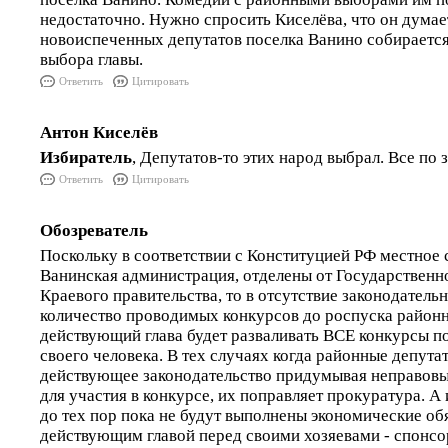
недостаточно. Нужно спросить Киселёва, что он думает
новоиспеченных депутатов поселка Ванино собирается
выбора главы.
Ответить
Цитировать
Антон Киселёв
Избиратель
, Депутатов-то этих народ выбрал. Все по з
Ответить
Цитировать
Обозреватель
Поскольку в соответствии с Конституцией РФ местное 
Ванинская администрация, отделены от Государственной
Краевого правительства, то в отсутствие законодатель
количество проводимых конкурсов до роспуска район
действующий глава будет разваливать ВСЕ конкурсы п
своего человека. В тех случаях когда районные депут
действующее законодательство придумывая неправов
для участия в конкурсе, их поправляет прокуратура. А 
до тех пор пока не будут выполнены экономические об
действующим главой перед своими хозяевами - спонсо