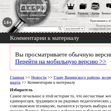
Главная
Разделы
Архив
Коммен
Приглашаем к о
Надоела рек
расширенный пои
Комментарии к материалу
Вы просматриваете обычную версию
Перейти на мобильную версию >>
Главная
>>
Новости
>>
Главу Ванинского района, возм
марта
>> Комментарии к материалу
Избиратель
Самое печальное в этой истории то, что несчастные ж
единоросцев, трудящихся на рядовых педагогических 
совгаванском техникуме, пытаются устроить выборы п
поселка Ванино. Комедии с районными выборами им п