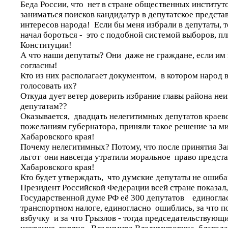
Беда России, что нет в стране общественных институт
заниматься поисков кандидатур в депутатское предста
интересов народа! Если бы меня избрали в депутаты, то
начал бороться - это с подобной системой выборов, 
Конституции!
А что наши депутаты? Они даже не граждане, если им 
согласны!
Кто из них располагает документом, в котором народ 
голосовать их?
Откуда дует ветер доверить избрание главы района не
депутатам??
Оказывается, двадцать нелегитимных депутатов краев
пожеланиям губернатора, приняли такое решение за м
Хабаровского края!
Почему нелегитимных? Потому, что после принятия За
льгот они навсегда утратили моральное право предст
Хабаровского края!
Кто будет утверждать, что думские депутаты не оши
Президент Российской Федерации всей стране показал,
Государственной думе РФ её 300 депутатов единогла
транспортном налоге, единогласно ошиблись, за что п
взбучку и за что Грызлов - тогда председательствующ