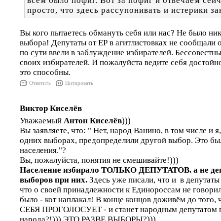
всем было пофиг. Вот за пофиг и отвечаем сейч
просто, что здесь рассупонивать и истерики за
Вы кого пытаетесь обмануть себя или нас? Не было ни
выбора! Депутаты от ЕР в агитлистовках не сообщали 
по сути ввели в заблуждение избирателей. Бессовестн
своих избирателей. И пожалуйста ведите себя достойно
это способны.
Ответить
Цитировать
Виктор Киселёв
Уважаемый
Антон Киселёв
)))
Вы заявляете, что: " Нет, народ Ванино, в том числе и я
одних выборах, предопределили другой выбор. Это б
населения."?
Вы, пожалуйста, понятия не смешивайте!)))
Население избирало ТОЛЬКО ДЕПУТАТОВ. а не деп
выборов при них.
Здесь уже писали, что и в депутаты
что о своей принадлежности к Единороссам не говорил
было - кот наплакал! В конце концов доживём до того,
СЕБЯ ПРОГОЛОСУЕТ - и станет народным депутатом 
народа?!))) ЭТО РАЗВЕ ВЫБОРЫ?)))