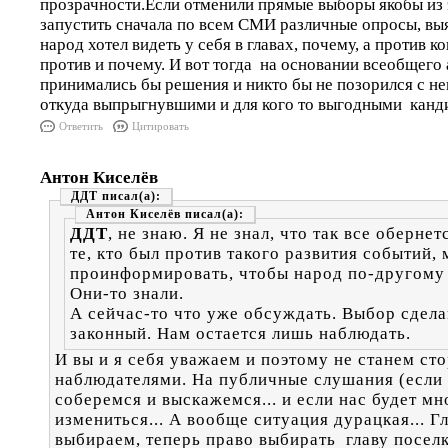
прозрачности.Если отменили прямые выборы якобы из 
запустить сначала по всем СМИ различные опросы, выя
народ хотел видеть у себя в главах, почему, а против к
против и почему. И вот тогда на основании всеобщего
принимались бы решения и никто бы не позорился с н
откуда выпрыгнувшими и для кого то выгодными канд
Ответить
Цитировать
Антон Киселёв
ДДТ
Антон Киселёв
ДДТ
, не знаю. Я не знал, что так все обернет
те, кто был против такого развития событий, 
проинформировать, чтобы народ по-другому
Они-то знали.
А сейчас-то что уже обсуждать. Выбор сдела
законный. Нам остается лишь наблюдать.
И вы и я себя уважаем и поэтому не станем ст
наблюдателями. На публичные слушания (если 
соберемся и выскажемся... и если нас будет мн
измениться... А вообще ситуация дурацкая... Г
выбираем, теперь право выбирать главу поселк