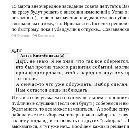
15 марта внеочередное заседание совета депутатов Ван
ли сразу будут решать о внесении изменений в Устав о 
незаконно!), то ли о назначении предварительно публ
слышали вы потому, что Иршакова и Лисеенко решили с
по быстрому, пока Губайдулин в отпуске... Совгавански
Ответить
Цитировать
ДДТ
Антон Киселёв
ДДТ
, не знаю. Я не знал, что так все обернется
кто был против такого развития событий, могли
проинформировать, чтобы народ по-другому п
то знали.
А сейчас-то что уже обсуждать. Выбор сделан.
Нам остается лишь наблюдать.
И вы и я себя уважаем и поэтому не станем сторонним
публичные слушания (если они будут!) соберемся и выс
будет много, то все может измениться... А вообще ситу
района уже не выбираем, теперь право выбирать главу
а к чему тогда идти голосовать на других "выборах"...
высказаться, а тут уже нет... Вообщем каждый решает д