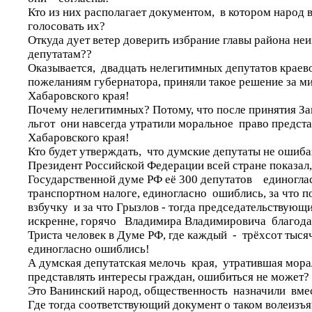
Кто из них располагает документом, в котором народ 
голосовать их?
Откуда дует ветер доверить избрание главы района не
депутатам??
Оказывается, двадцать нелегитимных депутатов краев
пожеланиям губернатора, приняли такое решение за м
Хабаровского края!
Почему нелегитимных? Потому, что после принятия За
льгот они навсегда утратили моральное право предст
Хабаровского края!
Кто будет утверждать, что думские депутаты не оши
Президент Российской Федерации всей стране показал,
Государственной думе РФ её 300 депутатов единогла
транспортном налоге, единогласно ошиблись, за что п
взбучку и за что Грызлов - тогда председательствующ
искренне, горячо Владимира Владимировича благода
Триста человек в Думе РФ, где каждый - трёхсот тысяч
единогласно ошиблись!
А думская депутатская мелочь края, утратившая мора
представлять интересы граждан, ошибиться не может
Это Ванинский народ, общественность назначили вме
Где тогда соответствующий документ о таком волеизъ