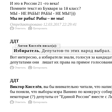
И это в России 21 -го века!
Помните текст из Букваря за 1й класс?
МЫ - НЕ РАБЫ! РАБЫ - НЕ МЫ!)))
Мы не рабы! Рабы – не мы!
Отредактировано 12.03.2017 22:29:41
Ответить
Цитировать
ДДТ
Антон Киселёв
Избиратель
, Депутатов-то этих народ выбрал. 
Вот интересно, а избиратели знали, голосуя за кандидат
депутатами они лишат их права на прямое голосовани
Ответить
Цитировать
ДДТ
Виктор Киселёв
, вы бы внимательно читали, что напи
бы поняли, что выборы мэра Ванино по конкурсу соби
некоторые (?) депутаты от "Единой России" вместе с Л
Ответить
Цитировать