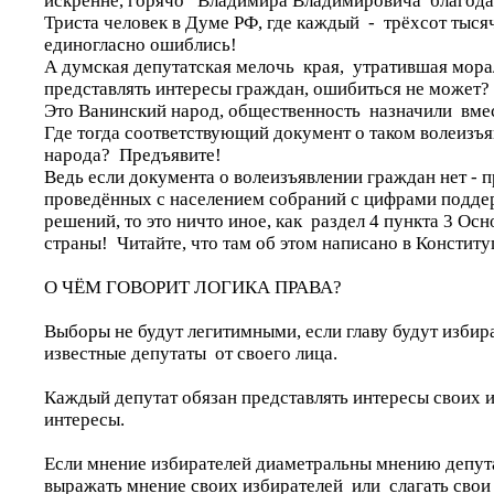
искренне, горячо Владимира Владимировича благода
Триста человек в Думе РФ, где каждый - трёхсот тысяч
единогласно ошиблись!
А думская депутатская мелочь края, утратившая мора
представлять интересы граждан, ошибиться не мож
Это Ванинский народ, общественность назначили вме
Где тогда соответствующий документ о таком волеизъ
народа? Предъявите!
Ведь если документа о волеизъявлении граждан нет - 
проведённых с населением собраний с цифрами подде
решений, то это ничто иное, как раздел 4 пункта 3 Ос
страны! Читайте, что там об этом написано в Конститу
О ЧЁМ ГОВОРИТ ЛОГИКА ПРАВА?
Выборы не будут легитимными, если главу будут избир
известные депутаты от своего лица.
Каждый депутат обязан представлять интересы своих и
интересы.
Если мнение избирателей диаметральны мнению депута
выражать мнение своих избирателей или слагать свои