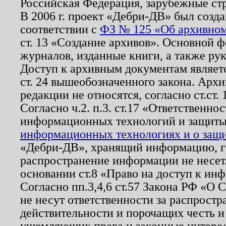
Российская Федерация, зарубежные ст
В 2006 г. проект «Дебри-ДВ» был созда
соответствии с
ФЗ № 125 «Об архивном
ст. 13 «Создание архивов». Основной ф
журналов, изданные книги, а также ру
Доступ к архивным документам являетс
ст. 24 вышеобозначенного закона. Арх
редакции не относятся, согласно ст.ст. 
Согласно ч.2. п.3. ст.17 «Ответственн
информационных технологий и защит
информационных технологиях и о защит
«Дебри-ДВ», хранящий информацию, гр
распространение информации не несет.
основании ст.8 «Право на доступ к ин
Согласно пп.3,4,6 ст.57 Закона РФ «О
не несут ответственности за распрост
действительности и порочащих честь и
ущемляющих права и законные интере