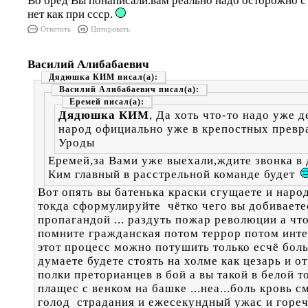
Во бред Вы понаписали.вам реально надо осторожно с
нет как при ссср.
Ответить
Цитировать
Василий Алибабаевич
Дядюшка КИМ
Василий Алибабаевич
Еремей
Дядюшка КИМ
, Да хоть что-то надо уже д
народ официально уже в крепостных превр
Уроды
Еремей,за Вами уже выехали,ждите звонка в
Ким главный в расстрельной команде будет
Вот опять вы батенька краски сгущаете и наро
токда сформулируйте чётко чего вы добиваете
пропагандой ... раздуть пожар революции а чт
помните гражданская потом террор потом инте
этот процесс можно потушить только есчё бол
думаете будете стоять на холме как цезарь и о
полки преторианцев в бой а вы такой в белой т
плащес с венком на башке ...неа...боль кровь с
голод страдания и ежесекундный ужас и горечь