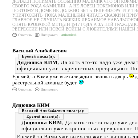
ДОЛЖЕН ПОНИМАТЬ ОСОБЕННО МАЛЬЧИК ЧТО ОН КОРМИ
СВОЕГО РОДА ФАМИЛИИ.. А НЕ ЛОВЕЦ ПОКЕМОНОВ ИЛИ
ПОЭТОМУ В ДОМЕ НЕ ДОЛЖНО БЫТЬ ТЕЛЕВИЗОРА ЭТУ ТВ
УНИЧТОЖИТЬ ПОКА МАЛЕНЬКИЙ ЧИТАТЬ СКАЗКИ И ПРИУ
ГЛАВНОЕ НЕ СЛУШАТЬ ВСЯКИХ ЛЕХАИМОВ НАВАЛЬСОНОВ
ОПЯТЬ КРОВАВОЙ МЕТЕЛИ 1917 ГОДА А ЗА НЕЙ ГРАЖДА
РЕПРЕССИИ ИЛИ НОВОЙ ВОЙНЫ С ЛЮБИТЕЛЯМИ НАШЕЙ З
Ответить
Цитировать
anticapslock
Василий Алибабаевич
Еремей
Дядюшка КИМ
, Да хоть что-то надо уже дела
официально уже в крепостных превращают. По
Еремей,за Вами уже выехали,ждите звонка в дверь
д
расстрельной команде будет
Ответить
Цитировать
Дядюшка КИМ
Василий Алибабаевич
Еремей
Дядюшка КИМ
, Да хоть что-то надо уже де
официально уже в крепостных превращают. П
Еремей,за Вами уже выехали,ждите звонка в д