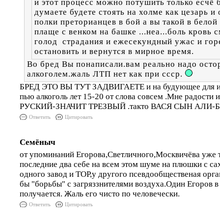
и этот процесс можно потушить только есчё
думаете будете стоять на холме как цезарь и
полки преторианцев в бой а вы такой в белой
плаще с венком на башке ...неа...боль кровь 
голод страдания и ежесекундный ужас и горе
остановить и вернутся в мирное время.
Во бред Вы понаписали.вам реально надо осто
алкоголем.жаль ЛТП нет как при ссср.
БРЕД ЭТО ВЫ ТУТ ЗАДВИГАЕТЕ и на будующее для и
пью алкоголь лет 15-20 от слова совсем .Мне радости и
РУСКИЙ-ЗНАЧИТ ТРЕЗВЫЙ .такто ВАСЯ СЫН АЛИ-
Ответить
Цитировать
Семёныч
от упоминаний Егорова,Светличного,Москвичёва уже
последние два себе на всем этом шуме на плюшки с са
одного завод и ТОР,у другого псевдообщественая орга
бы "борьбы" с загряззнителями воздуха.Один Егоров в 
получается. Жаль его чисто по человечески.
Ответить
Цитировать