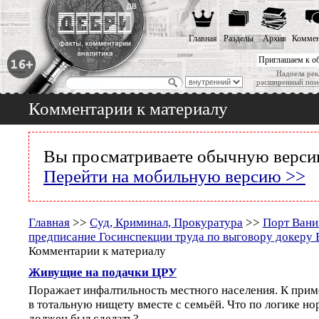
Главная
Разделы
Архив
Коммен
Приглашаем к о
Надоела рек
расширенный пои
Комментарии к материалу
Вы просматриваете обычную версию
Перейти на мобильную версию >>
Главная
>>
Суд, Криминал, Прокуратура
>>
Порт Вани
предписание Госинспекции труда по выговору докеру 
Комментарии к материалу
Живущие на подачки ЦРУ
Поражает инфалтильность местного населения. К прим
в тотальную нищету вместе с семьёй. Что по логике но
должен был сделать?