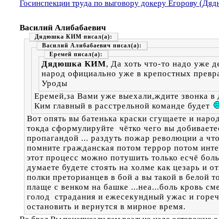
Госинспекции труда по выговору докеру Егорову (Д
Василий Алибабаевич
Дядюшка КИМ
Василий Алибабаевич
Еремей
Дядюшка КИМ
, Да хоть что-то надо уже д
народ официально уже в крепостных превр
Уроды
Еремей,за Вами уже выехали,ждите звонка в
Ким главный в расстрельной команде будет
Вот опять вы батенька краски сгущаете и наро
токда сформулируйте чётко чего вы добиваете
пропагандой ... раздуть пожар революции а чт
помните гражданская потом террор потом инте
этот процесс можно потушить только есчё бол
думаете будете стоять на холме как цезарь и о
полки преторианцев в бой а вы такой в белой т
плаще с венком на башке ...неа...боль кровь см
голод страдания и ежесекундный ужас и горечь
остановить и вернутся в мирное время.