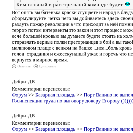
Ким главный в расстрельной команде будет
Вот опять вы батенька краски сгущаете и народ в блуд
сформулируйте чётко чего вы добиваетесь здесь своей 
раздуть пожар революции а что приходит за ней помн
террор потом интервенты это закон и этот процесс мо
есчё большей кровью вы думаете будете стоять на холм
отправлять верные полки преторианцев в бой а вы такой
малиновом плаще с венком на башке ...неа...боль кровь
голод страдания и ежесекундный ужас и горечь что не
вернутся в мирное время.
Ответить
Цитировать
Дебри-ДВ
Комментарии перенесены:
Форум
>>
Базарная площадь
>>
Порт Ванино не выпо
Госинспекции труда по выговору докеру Егорову ()))))
Дебри-ДВ
Комментарии перенесены:
Форум
>>
Базарная площадь
>>
Порт Ванино не выпо