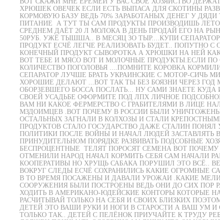
ВОТ СКАЖИ МНЕ ЕРЕМЕЙ У ВАС СВОЁ ХОЗЯЙСТВО ДЕРЖА
ХРЮШЕК ОВЕЧЕК ЕСЛИ ЕСТЬ ВЫПАСА ДЛЯ СКОТИНЫ РАЗ
КОРМОВУЮ БАЗУ ВЕДЬ 70% ЗАРАБОТАНЫХ ДЕНЕГ У ДЯДИ 
ПИТАНИЕ А ТУТ ТЫ САМ ПРОДУКТЫ ПРОИЗВОДИШЬ ЛЕТО
СРЕДНЕМ ДАЁТ 20 Л МОЛОКА В ДЕНЬ ПРОДАЙ ЕГО НА РЫ
50РУБ. УЖЁ ТЫШША.. В МЕСЯЦ ЗО ТЫР....КУПИ СЕПАРАТ
ПРОДУКТ ЕСЧЁ ЛЕГЧЕ РЕАЛИЗОВАТЬ БУДЕТ.. ПОПУТНО С О
КОНЕЧНЫЙ ПРОДУКТ СЫВОРОТКА А ХРЮШКИ НА НЕЙ КА
ВОТ ТЕБЕ И МЯСО ВОТ И МОЛОЧНЫЕ ПРОДУКТЫ.ЕСЛИ ПО
КОЛИЧЕСТВО ПОГОЛОВЬЯ ....ПОМНИТЕ КОРОВКА КОРМИЛ
СЕПАРАТОР ЛУЧШЕ БРАТЬ УКРАИНСКИЕ С МОТОР-СИЧЬ М
ХОРОШИЕ ДЕЛАЮТ ...ВОТ ТАК ТЫ БЕЗ БОЯЗНИ ЧЕРЕЗ ГО
ОБОРЗЕВШЕГО БОССА ПОСЛАТЬ... НУ САМИ ЗНАЕТЕ КУДА
СВОЕЙ УСАДЬБЕ ОФОРМИТЕ ПОД ЛПХ ЛИЧНОЕ ПОДСОБНО
ВАМ НИ КАКОЕ ФЕРМЕРСТВО С ГРАБИТЕЛЯМИ В ЛИЦЕ НА
МЗДОИМЦЕВ .ВОТ ПОЧЕМУ В РОССИИ БЫЛИ УНИЧТОЖЕНЫ
ОСТАЛЬНЫХ ЗАГНАЛИ В КОЛХОЗЫ И СТАЛИ КРЕПОСТНЫМИ
ПРОДУКТОВ СТАЛО ГОСУДАРСТВО ДАЖЕ СТАЛИН ПОНЯЛ 
ПОЛИТИКИ ПОСЛЕ ВОЙНЫ И НАЧАЛ ЛЮДЕЙ ЗАСТАВЛЯТЬ В
ПРИНУДИТЕЛЬНОМ ПОРЯДКЕ РАЗВИВАТЬ ПОДСОБНЫЕ ХОЗ
БЕСПРОЦЕНТНЫЕ ТЕЛЯТ ПОРОСЯТ СЕМЕНА ВОТ ПОЧЕМУ К
ОТМЕНИЛИ НАРОД НАЧАЛ КОРМИТЬ СЕБЯ САМ НАЧАЛИ РА
КООПЕРАТИВЫ НО ХРУЩЬ САБАКА ПОРУШИЛ ЭТО ВСЁ.. В
ВОКРУГ СЛЕДЫ ЕСЧЁ СОХРАНИЛИСЬ КАКИЕ ОГРОМНЫЕ С
В ТО ВРЕМЯ ПОСАЖЕНЫ И ДАВАЛИ УРОЖАИ .КАКИЕ МЕ
СООРУЖЕНИЯ БЫЛИ ПОСТРОЕНЫ ВЕДЬ ОНИ ДО СИХ ПОР Р
ХОДИТЬ В АМЕРИКАНО-ЮДЕЙСКИЕ КОНТОРЫ КОТОРЫЕ Н
РАСЧИТЫВАЙ ТОЛЬКО НА СЕБЯ И СВОИХ БЛИЗКИХ ПОЭТ
ДЕТЕЙ ЭТО ВАШИ РУКИ И НОГИ В СТАРОСТИ А ВАШ УМ И
ТОЛЬКО ТАК.. ДЕТЕЙ С ПЕЛЁНОК ПРИУЧАЙТЕ К ТРУДУ РЕ