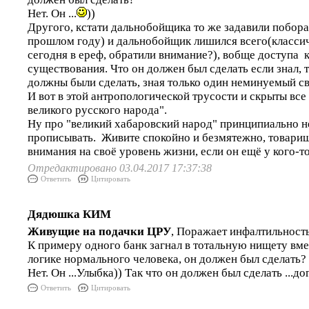
Нет. Он ...
))
Другого, кстати дальнобойщика то же задавили побор
прошлом году) и дальнобойщик лишился всего(классич
сегодня в ереф, обратили внимание?), вобще доступа 
существования. Что он должен был сделать если знал, 
должны были сделать, зная только один неминуемый с
И вот в этой антропологической трусости и скрыты все
великого русского народа".
Ну про "великий хабаровский народ" принципиально н
прописывать. Живите спокойно и безмятежно, товарищ
внимания на своё уровень жизни, если он ещё у кого-то 
Отредактировано 03.04.2017 17:37:38
Ответить
Цитировать
Дядюшка КИМ
Живущие на подачки ЦРУ
, Поражает инфалтильность
К примеру одного банк загнал в тотальную нищету вмес
логике нормального человека, он должен был сделать?
Нет. Он ...Улыбка)) Так что он должен был сделать ...до
Ответить
Цитировать