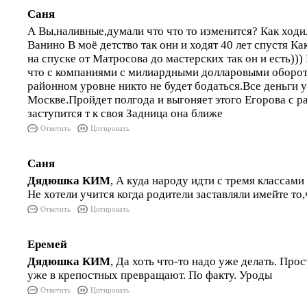
Саня
А Вы,наливные,думали что что то изменится? Как ходи
Ванино В моё детство так они и ходят 40 лет спустя К
на спуске от Матросова до мастерских так он и есть)))
что с компаниями с милиардными долларовыми оборот
районном уровне никто не будет бодаться.Все деньги 
Москве.Пройдет полгода и выгоняет этого Егорова с р
заступится т к своя Задница она ближе
Ответить
Цитировать
Саня
Дядюшка КИМ
, А куда народу идти с тремя классам
Не хотели учится когда родители заставляли имейте то
Ответить
Цитировать
Еремей
Дядюшка КИМ
, Да хоть что-то надо уже делать. Про
уже в крепостных превращают. По факту. Уроды
Ответить
Цитировать