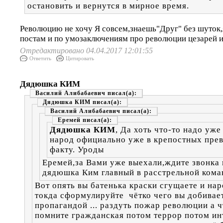
остановить и вернутся в мирное время.
Революцию не хочу Я совсем,знаешь"Друг" без шуток,
постам и по умозаключениям про революции цезарей
Отредактировано 04.04.2017 12:01:55
Ответить
Цитировать
Дядюшка КИМ
Василий Алибабаевич
Дядюшка КИМ
Василий Алибабаевич
Еремей
Дядюшка КИМ
, Да хоть что-то надо уже
народ официально уже в крепостных пре
факту. Уроды
Еремей,за Вами уже выехали,ждите звонка
дядюшка Ким главный в расстрельной кома
Вот опять вы батенька краски сгущаете и нар
токда сформулируйте чётко чего вы добивает
пропагандой ... раздуть пожар революции а ч
помните гражданская потом террор потом ин