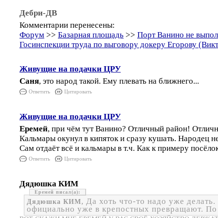
Дебри-ДВ
Комментарии перенесены:
Форум
>>
Базарная площадь
>>
Порт Ванино не выпо
Госинспекции труда по выговору докеру Егорову (Вик
Живущие на подачки ЦРУ
Саня
, это народ такой. Ему плевать на ближнего...
Ответить
Цитировать
Живущие на подачки ЦРУ
Еремей
, при чём тут Ванино? Отличный район! Отлич
Кальмары окунул в кипяток и сразу кушать. Народец не
Сам отдаёт всё и кальмары в т.ч. Как к примеру посёлок
Ответить
Цитировать
Дядюшка КИМ
Еремей
, Да хоть что-то надо уже делать
Дядюшка КИМ
официально уже в крепостных превращают. По