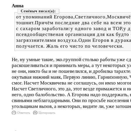
Анна
Семёныч
от упоминаний Егорова,Светличного,Москвичё
тошнит.Причём последние два себе на всем э
с сахаром заработали:у одного завод и ТОР,у 
псевдообщественая организация для как будто
загряззнителями воздуха.Один Егоров в дурака
получается. Жаль его чисто по человечески.
Не, ну умные такие, эко.группой столько работы уже сд
раскошеливаться и принимать меры, а тут некоторых у
не они, никто бы и не пошевелился, и дробилка тарахт
окутывая нижний маяк, Первую линию, Гарнизонную, 
смог. Насчет Москвичева не соглашусь, он имхо мозгов
Насчет Светличного, это да, этот везде примажется и н
него, одно балобольство. А Егорова надо поддержать, 
свиньями неблагодарными. Они по просьбе населения 
угольщикам вызов, а некоторых, видите ли, уже затошни
Ответить
Цитировать