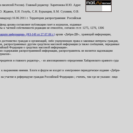
 писателей России). Главный редактор: Харитонова И.Ю. Адрес
Ю. Жданов, Е.Н. Голубь, С.Н. Бурындин, Б.М. Сухинин, О.В.
надзор) 16.06.2011 г. Территория распространения: Российская
й фонд архива составляют публикации газет и журналов, изданные
к частной собственности редакции не относятся, согласно ст.ст. 1275, 1276, 1306
щите информации» (ФЗ-149 от 27.07.06 г.)
архив «Дебри-ДВ», хранящий информацию,
ь и достоинство граждан и организаций, либо ущемляющих права и законные интересы граждан,
ов, распространенных другим средством массовой информации (а также сообщения, переданные
сийской Федерации о средствах массовой информации».
из содержания распространенной информации, распространитель не является надлежащим
ериалов».
редителя и главного редактор», - из апелляционного определения Хабаровского краевого суда
ны к выражению мнения. Блоги и форум не входят в электронное периодическое издание «Дебри-
а участие в референдуме граждан Российской Федерации»; считать, там где не указано: лицо