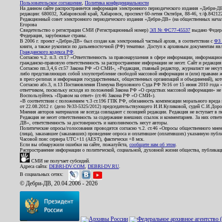
Пользовательское соглашение
,
Политика конфиденциальности
На данном сайте распространяется информация электронного периодического издания «Дебри-Д
редакции: 680032, Хабаровский край, Хабаровск, проспект 60-летия Октября, 88-46, т./ф.8421
Редакционный совет электронного периодического издания «Дебри-ДВ» (на общественных нач
Егорова
Свидетельство о регистрации СМИ (Регистрационный номер)
ЭЛ № ФС77-45537
выдано Федера
Федерация, зарубежные страны.
В 2006 г. проект «Дебри-ДВ» был создан как электронный частный архив, в соответствии с
ФЗ 
книги, а также рукописи по дальневосточной (РФ) тематике. Доступ к архивным документам явля
Гражданского кодекса РФ
.
Согласно ч.2. п.3. ст.17 «Ответственность за правонарушения в сфере информации, информац
гражданско-правовую ответственность за распространение информации не несет. Сайт и редакци
Согласно пп.3,4,6 ст.57 Закона РФ «О СМИ», «Редакция, главный редактор, журналист не несут
либо представляющих собой злоупотребление свободой массовой информации и (или) правами ж
в пресс-релизах и информация государственных, общественных организаций и объединений), кот
Согласно абз.3, п.13 Постановления Пленума Верховного Суда РФ №16 от 15 июня 2010 года 
ответчиком, поскольку исходя из положений Закона РФ «О средствах массовой информации» не 
Воспользуйтесь «Правом на ответ» (ст.46 Закона РФ «О СМИ»).
«В соответствии с положением ч.3 ст.196 ГПК РФ, обязанность компенсации морального вреда п
от 22.08.2012 г. (дело №33-5325/2012) председательствующего И.И.Куликовой, судей С.И.Дор
Мнения авторов материалов не всегда совпадают с позицией редакции. Редакция не вступает в п
Редакция не несет ответственность за содержание внешних ссылок и комментариев. За них отве
ДВ», ответственность за достоверность и наполняемость несут авторы.
Политические опросы/голосования проводятся согласно ч.2. ст.46 «Опросы общественного мнени
(лица), заказавшее (заказавших) проведение опроса и оплатившее (оплативших) указанную публик
Часовой пояс сервера UTC+11 (AEST), фактически +8 мск.
Если вы обнаружили ошибки на сайте, пожалуйста,
сообщите нам об этом
.
Распространение информации о политической, социальной, духовной жизни общества, публикац
СМИ не получает субсидий.
Адреса сайта:
DEBRI-DV.COM
,
DEBRI-DV.RU
.
В социальных сетях:
© Дебри-ДВ, 20.04.2006 - 2026