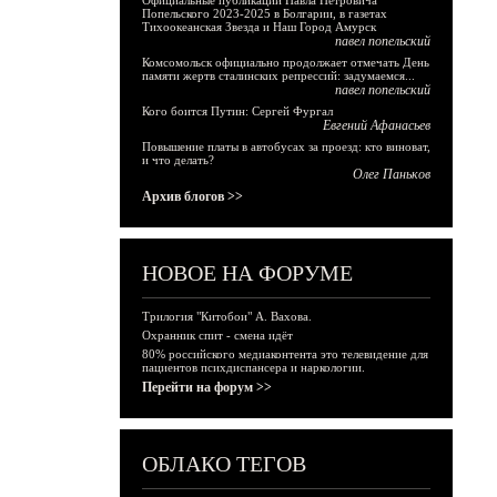
Официальные публикации Павла Петровича
Попельского 2023-2025 в Болгарии, в газетах
Тихоокеанская Звезда и Наш Город Амурск
павел попельский
Комсомольск официально продолжает отмечать День
памяти жертв сталинских репрессий: задумаемся...
павел попельский
Кого боится Путин: Сергей Фургал
Евгений Афанасьев
Повышение платы в автобусах за проезд: кто виноват,
и что делать?
Олег Паньков
Архив блогов >>
НОВОЕ НА ФОРУМЕ
Трилогия "Китобои" А. Вахова.
Охранник спит - смена идёт
80% российского медиаконтента это телевидение для
пациентов психдиспансера и наркологии.
Перейти на форум >>
ОБЛАКО ТЕГОВ