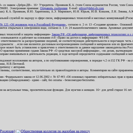
В» со знаком «Дебри-ДВ». 16+ Учредитель: Пронякин К.А. (член Союза журналистов России, член Союза
2296081. Электронная приемная:
Отправить сообщение
. E-mail:
editor@debri-dv.com
алах): К.А. Пронякин, И.Ю. Харитонова, А.Э. Мирмович, Ю.Н. Юрьев, Ю.В. Ковалев, Л.Н. Левина, А.
льной службой по надзору в сфере связи, информационных технологий и массовых коммуникаций (Роском
№ 125 «Об архивном деле в Российской Федерации»
, согласно п. 2 ст. 13 «Создание архивов». Основно
ется открытым в электронном виде, согласно п. 1 ст. 24 вышеобозначенного закона. Архивные документы 
ионных технологий и защиты информации»
Закона РФ «Об информации, информационных технологиях и о за
я основываются и работают на основании ст.8 «Право на доступ к информации» ФЗ-149.
 ответственности за распространение сведений, не соответствующих действительности и порочащих чест
урналиста: ...если они являются дословным воспроизведением сообщений и материалов или их фрагмент
орое может быть установлено и привлечено к ответственности за данное нарушение законодательства Рос
«О практике применения судами Закона РФ «О средствах массовой информации», «по делам, вытекающим 
вправе вмешиваться в деятельность редакции, в ходе которой определяется содержание сообщений и мат
одлежит возложению на авторов, а по опубликованию опровержения, в порядке ч.2 ст.152 ГК РФ - на уч
ожко, Н.В.Пестовой.
ереписку с авторами.
тственны, соответственно, исключительно их правообладатели и авторы. Комментарии на сайте приравне
я» Федерального закона от 12.06.2002 г. № 67-ФЗ «Об основных гарантиях избирательных прав и права н
ацию (обнародование) - едино - сайт, без оплаты - безвозмездно/бесплатно.
ии на актуальные темы, просветительские функции. Для мужчин и женщин. 16+ для детей старше 16 лет.