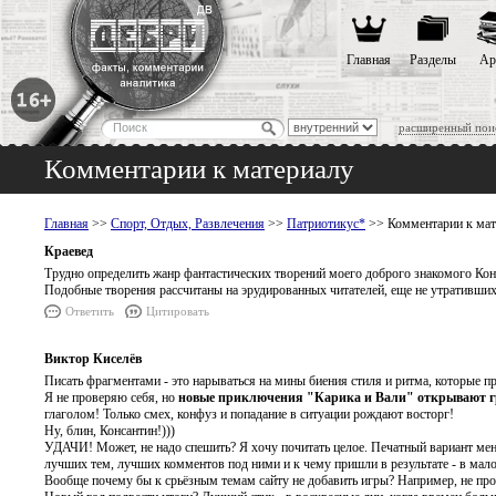
Главная
Разделы
Ар
расширенный пои
Комментарии к материалу
Главная
>>
Спорт, Отдых, Развлечения
>>
Патриотикус*
>> Комментарии к мат
Краевед
Трудно определить жанр фантастических творений моего доброго знакомого Конст
Подобные творения рассчитаны на эрудированных читателей, еще не утративших 
Ответить
Цитировать
Виктор Киселёв
Писать фрагментами - это нарываться на мины биения стиля и ритма, которые п
Я не проверяю себя, но
новые приключения "Карика и Вали"
открывают г
глаголом! Только смех, конфуз и попадание в ситуации рождают восторг!
Ну, блин, Консантин!)))
УДАЧИ! Может, не надо спешить? Я хочу почитать целое. Печатный вариант мен
лучших тем, лучших комментов под ними и к чему пришли в результате - в мал
Вообще почему бы к срьёзным темам сайту не добавить игры? Например, не прове