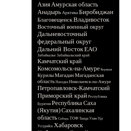
Азия
Амурская область
Биробиджан
Анадырь
Арктика
Владивосток
Благовещенск
Восточный военный округ
Дальневосточный
федеральный округ
Дальний Восток
ЕАО
Забайкалье
Забайкальский край
Камчатский край
Комсомольск-на-Амуре
Корякия
Магадан
Магаданская
Курилы
область
Николаевск-на-Амуре
Находка
Петропавловск-Камчатский
Приморский край
Республика
Республика Саха
Бурятия
(Якутия)
Сахалинская
область
ТОФ
Тында
Улан-Удэ
Сибирь
Хабаровск
Уссурийск