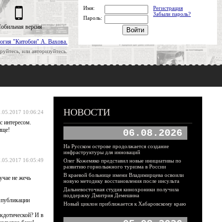
Имя:
Регистрация
Забыли пароль?
Пароль:
обильная версия
огия "Китобои" А. Вахова.
руйтесь, или авторизуйтесь.
НОВОСТИ
.05.2017 10:06:24
с интересом.
ище!
06.08.2026
На Русском острове продолжается создание
инфраструктуры для инноваций
.05.2017 16:05:49
Олег Кожемяко представил новые инициативы по
развитию горнолыжного туризма в России
В краевой больнице имени Владимирцева освоили
учае не жечь
новую методику восстановления после инсульта
Дальневосточная студия кинохроники получила
поддержку Дмитрия Демешина
 публикации
Новый циклон приближается к Хабаровскому краю
екдотической? И в