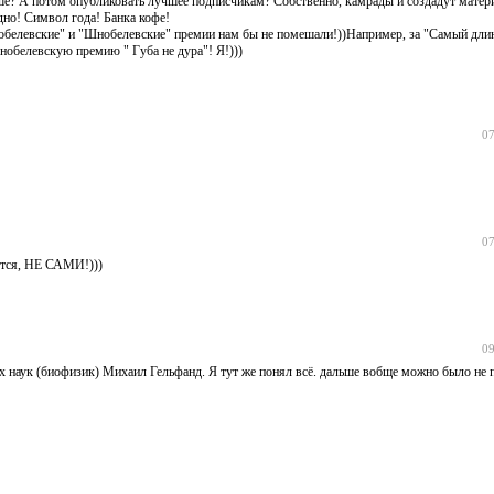
ьше? А потом опубликовать лучшее подписчикам? Собственно, камрады и создадут матер
дно! Символ года! Банка кофе!
обелевские" и "Шнобелевские" премии нам бы не помешали!))Например, за "Самый дли
нобелевскую премию " Губа не дура"! Я!)))
07
07
ется, НЕ САМИ!)))
09
х наук (биофизик) Михаил Гельфанд. Я тут же понял всё. дальше вобще можно было не 