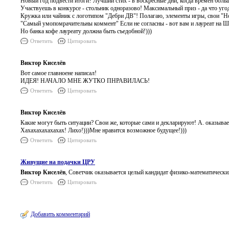
Новый год подвести итоги? Лучший стих - в воскресные дни, когда времен бол
Участвуешь в конкурсе - стольник одноразово! Максимальный приз - да что уго
Кружка или чайник с логотипом "Дебри ДВ"! Полагаю, элементы игры, свои "Н
"Самый умопомрачительны коммент" Если не согласны - вот вам и лауреат на Ш
Но банка кофе лауреату должна быть съедобной!)))
Ответить
Цитировать
Виктор Киселёв
Вот самое главноене написал!
ИДЕЯ! НАЧАЛО МНЕ ЖУТКО ПНРАВИЛАСЬ!
Ответить
Цитировать
Виктор Киселёв
Какие могут быть ситуации? Свои же, которые сами и декларируют! А. оказыва
Хахахахахахахах! Лихо!)))Мне нравится возможное будущее!)))
Ответить
Цитировать
Живущие на подачки ЦРУ
Виктор Киселёв
, Советчик оказывается целый кандидат физико-математически
Ответить
Цитировать
Добавить комментарий