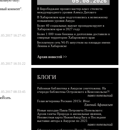
05.08.2026
иальную базу!
нный коммент".
В Биробиджане прошел мастер-класс стилиста
международного уровня Алекса Датского
В Хабаровском крае подготовились к возможному
повышению уровня Амура
Более 40 социальных выплат проиндексируют в
Хабаровском крае в 2027 году
Более 1 000 тонн бензина и дизтоплива доставили в
.05.2017 16:27:43
северные территории Хабаровского края
Бесплатную сеть Wi-Fi запустили на площади имени
Ленина в Хабаровске
Архив новостей >>
.05.2017 16:31:22
БЛОГИ
Районная библиотека в Амурске уничтожена. На
.05.2017 08:33:45
очереди библиотека Островского в Комсомольске?!
павел попельский
пеЙсать.
Голая вечеринка Роснано 2015г. Итог.
Евгений Афанасьев
Новые находки Павла Петровича Попельского:
Архив газеты Природа и аномальные явления,
Неизвестная карта НижнеАмурЛага и Последние
выставки автора в Амурске по 2025
павел попельский