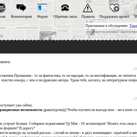
хив
Комментарии
Форум
Обратная связь
Правила
Поддержать проект
М
Приглашаем к обсуждению:
Трил
Надоела реклама? Зарегистри
ск
ериалу
07
антина Пронякина - то ли фантастика, то ли пародия, то ли мистификация, но читается 
чувство юмора, с чем и поздравляю автора. Удачи тебе, коллега, на литературном попр
07
роступают уже сейчас.
рандиозные возможности
драматургии))) Чтобы плучить на выходе визг - ни в коем сл
я устроит больше. Собираем подписчиков?))) Мне - 10 экземпляров! Может, есть смысл
ом формате? В дорогу?
сти конкурс на лучший рассказ - случай из жизни - в двух номинациях: серьёзной и ан