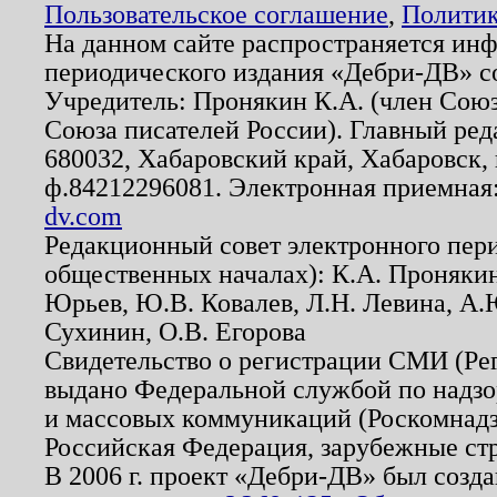
Пользовательское соглашение
,
Политик
На данном сайте распространяется ин
периодического издания «Дебри-ДВ» с
Учредитель: Пронякин К.А. (член Союз
Союза писателей России). Главный ред
680032, Хабаровский край, Хабаровск, п
ф.84212296081. Электронная приемная
dv.com
Редакционный совет электронного пер
общественных началах): К.А. Проняки
Юрьев, Ю.В. Ковалев, Л.Н. Левина, А.
Сухинин, О.В. Егорова
Свидетельство о регистрации СМИ (Р
выдано Федеральной службой по надзо
и массовых коммуникаций (Роскомнадзо
Российская Федерация, зарубежные ст
В 2006 г. проект «Дебри-ДВ» был созда