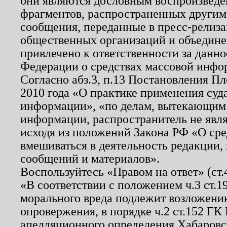
они являются дословным воспроизведе
фрагментов, распространенных другим
сообщения, переданные в пресс-релиза
общественных организаций и объединен
привлечено к ответственности за данн
Федерации о средствах массовой инфо
Согласно абз.3, п.13 Постановления П
2010 года «О практике применения суд
информации», «по делам, вытекающим
информации, распространитель не явл
исходя из положений Закона РФ «О ср
вмешиваться в деятельность редакции, 
сообщений и материалов».
Воспользуйтесь «Правом на ответ» (ст
«В соответствии с положением ч.3 ст.
морального вреда подлежит возложению
опровержения, в порядке ч.2 ст.152 ГК 
апелляционного определения Хабаровско