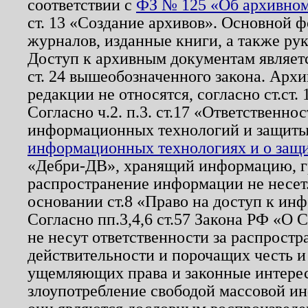
соответствии с
ФЗ № 125 «Об архивном
ст. 13 «Создание архивов». Основной ф
журналов, изданные книги, а также ру
Доступ к архивным документам являетс
ст. 24 вышеобозначенного закона. Арх
редакции не относятся, согласно ст.ст. 
Согласно ч.2. п.3. ст.17 «Ответственн
информационных технологий и защит
информационных технологиях и о защит
«Дебри-ДВ», хранящий информацию, гр
распространение информации не несет.
основании ст.8 «Право на доступ к ин
Согласно пп.3,4,6 ст.57 Закона РФ «О
не несут ответственности за распрост
действительности и порочащих честь и
ущемляющих права и законные интере
злоупотребление свободой массовой ин