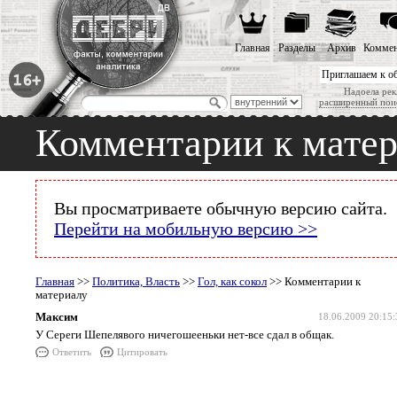
Главная
Разделы
Архив
Коммен
Приглашаем к о
Надоела рек
расширенный пои
Комментарии к мате
Вы просматриваете обычную версию сайта.
Перейти на мобильную версию >>
Главная
>>
Политика, Власть
>>
Гол, как сокол
>> Комментарии к
материалу
Максим
18.06.2009 20:15:
У Сереги Шепелявого ничегошееньки нет-все сдал в общак.
Ответить
Цитировать