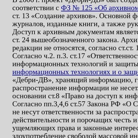
соответствии с
ФЗ № 125 «Об архивном
ст. 13 «Создание архивов». Основной ф
журналов, изданные книги, а также ру
Доступ к архивным документам являетс
ст. 24 вышеобозначенного закона. Арх
редакции не относятся, согласно ст.ст. 
Согласно ч.2. п.3. ст.17 «Ответственн
информационных технологий и защит
информационных технологиях и о защит
«Дебри-ДВ», хранящий информацию, гр
распространение информации не несет.
основании ст.8 «Право на доступ к ин
Согласно пп.3,4,6 ст.57 Закона РФ «О
не несут ответственности за распрост
действительности и порочащих честь и
ущемляющих права и законные интере
злоупотребление свободой массовой ин