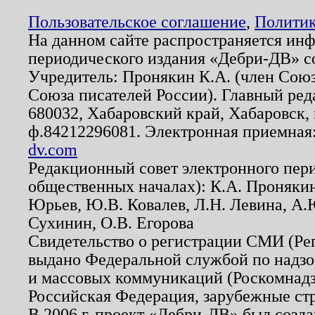
Пользовательское соглашение
,
Политик
На данном сайте распространяется ин
периодического издания «Дебри-ДВ» с
Учредитель: Пронякин К.А. (член Союз
Союза писателей России). Главный ред
680032, Хабаровский край, Хабаровск, п
ф.84212296081. Электронная приемная
dv.com
Редакционный совет электронного пер
общественных началах): К.А. Проняки
Юрьев, Ю.В. Ковалев, Л.Н. Левина, А.
Сухинин, О.В. Егорова
Свидетельство о регистрации СМИ (Р
выдано Федеральной службой по надзо
и массовых коммуникаций (Роскомнадзо
Российская Федерация, зарубежные ст
В 2006 г. проект «Дебри-ДВ» был созда