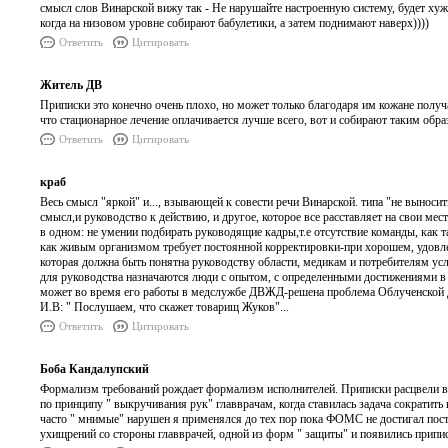
смысл слов Винарской вижу так - Не нарушайте настроенную систему, будет хуж
когда на низовом уровне собирают бабулетики, а затем поднимают наверх))))
Ответить
Цитировать
Житель ДВ
Приписки это конечно очень плохо, но может только благодаря им кожане полу
что стационарное лечение оплачивается лучше всего, вот и собирают таким обр
Ответить
Цитировать
краб
Весь смысл "яркой" и..., взывающей к совести речи Винарской. типа "не выносить
смысл,и руководство к действию, и другое, которое все расставляет на свои ме
в одном: не умении подбирать руководящие кадры,т.е отсутствие команды, как т
как живым организмом требует постоянной корректировки-при хорошем, удовле
которая должна быть понятна руководству области, медикам и потребителям усл
для руководства назначаются люди с опытом, с определенными достижениями в 
может во время его работы в медслужбе ДВЖД-решена проблема Облученской д
И.В: " Послушаем, что скажет товарищ Жуков"...
Ответить
Цитировать
Боба Кандалупский
Формализм требований рождает формализм исполнителей. Приписки расцвели 
по принципу " выкручивания рук" главврачам, когда ставилась задача сократит
часто " мнимые" нарушен я применялся до тех пор пока ФОМС не достигал пос
ухищрений со стороны главврачей, одной из форм " защиты" и появились припи