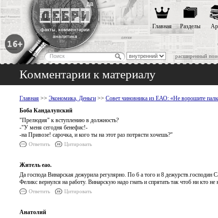
Главная
Разделы
Ар
расширенный пои
Комментарии к материалу
Главная
>>
Экономика, Деньги
>>
Совет чиновника из ЕАО: «Не ворошите палк
Боба Кандалупский
"Прелюдия" к вступлению в должность?
-"У меня сегодня бенефис!-
-на Привозе! сарочка, и кого ты на этот раз потрясти хочешь?"
Ответить
Цитировать
Житель еао.
Да господа Винарская дежурила регулярно. По 6 а того и 8 дежурств.господин 
Феликс вернулся на работу. Винарскую надо гнать и спрятать так чтоб ни кто н
Ответить
Цитировать
Анатолий