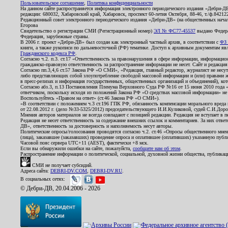
Пользовательское соглашение
,
Политика конфиденциальности
На данном сайте распространяется информация электронного периодического издания «Дебри-Д
редакции: 680032, Хабаровский край, Хабаровск, проспект 60-летия Октября, 88-46, т./ф.8421
Редакционный совет электронного периодического издания «Дебри-ДВ» (на общественных нач
Егорова
Свидетельство о регистрации СМИ (Регистрационный номер)
ЭЛ № ФС77-45537
выдано Федера
Федерация, зарубежные страны.
В 2006 г. проект «Дебри-ДВ» был создан как электронный частный архив, в соответствии с
ФЗ 
книги, а также рукописи по дальневосточной (РФ) тематике. Доступ к архивным документам явля
Гражданского кодекса РФ
.
Согласно ч.2. п.3. ст.17 «Ответственность за правонарушения в сфере информации, информац
гражданско-правовую ответственность за распространение информации не несет. Сайт и редакци
Согласно пп.3,4,6 ст.57 Закона РФ «О СМИ», «Редакция, главный редактор, журналист не несут
либо представляющих собой злоупотребление свободой массовой информации и (или) правами ж
в пресс-релизах и информация государственных, общественных организаций и объединений), кот
Согласно абз.3, п.13 Постановления Пленума Верховного Суда РФ №16 от 15 июня 2010 года 
ответчиком, поскольку исходя из положений Закона РФ «О средствах массовой информации» не 
Воспользуйтесь «Правом на ответ» (ст.46 Закона РФ «О СМИ»).
«В соответствии с положением ч.3 ст.196 ГПК РФ, обязанность компенсации морального вреда п
от 22.08.2012 г. (дело №33-5325/2012) председательствующего И.И.Куликовой, судей С.И.Дор
Мнения авторов материалов не всегда совпадают с позицией редакции. Редакция не вступает в п
Редакция не несет ответственность за содержание внешних ссылок и комментариев. За них отве
ДВ», ответственность за достоверность и наполняемость несут авторы.
Политические опросы/голосования проводятся согласно ч.2. ст.46 «Опросы общественного мнени
(лица), заказавшее (заказавших) проведение опроса и оплатившее (оплативших) указанную публик
Часовой пояс сервера UTC+11 (AEST), фактически +8 мск.
Если вы обнаружили ошибки на сайте, пожалуйста,
сообщите нам об этом
.
Распространение информации о политической, социальной, духовной жизни общества, публикац
СМИ не получает субсидий.
Адреса сайта:
DEBRI-DV.COM
,
DEBRI-DV.RU
.
В социальных сетях:
© Дебри-ДВ, 20.04.2006 - 2026