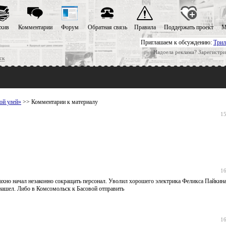
хив
Комментарии
Форум
Обратная связь
Правила
Поддержать проект
М
Приглашаем к обсуждению:
Трил
Надоела реклама? Зарегистри
ск
ой улей»
>> Комментарии к материалу
15
16
Сахно начал незаконно сокращать персонал. Уволил хорошего электрика Феликса Пайкина
е нашел. Либо в Комсомольск к Басовой отправить
16