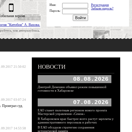
Имя:
Регистрация
Забыли пароль?
Пароль:
обильная версия
огия "Китобои" А. Вахова.
руйтесь, или авторизуйтесь.
НОВОСТИ
.09.2017 21:50:02
08.08.2026
Дмитрий Демешин объявил режим повышенной
готовности в Хабаровске
.09.2017 03:07:24
07.08.2026
. Проиграл суд.
ЕАО станет пилотным регионом нового проекта
Мастерской управления «Сенеж»
В Хабаровском крае быстрее всего растут зарплаты у
административного персонала и рабочих
В ЕАО обсудили стратегию сохранения
.09.2017 14:53:58
исторической памяти