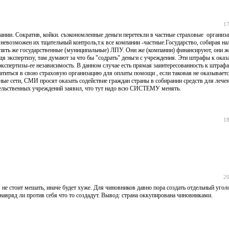
17
пании. Сократив, койки. съэкономленные деньги перетекли в частные страховые организ
 невозможен их тщательный контроль,т.к все компании -частные.Государство, собирая н
опять же государственные (муниципальные) ЛПУ. Они же (компании) финансируют, они ж
дя экспертизу, там думают за что бы "содрать" деньги с учреждения. Эти штрафы к ок
кспертизы-ее независимость. В данном случае есть прямая заинтересованность к штрафа
атиться в свою страховую организацию для оплаты помощи , если таковая не оказываетс
ьные сети, СМИ просят оказать содействие граждан страны в собирании средств для лече
вительственных учреждений заявил, что тут надо всю СИСТЕМУ менять.
18
20
не стоит мешать, иначе будет хуже. Для чиновников давно пора создать отдельный уголо
 навряд ли против себя что то создадут. Вывод: страна оккупирована чиновниками.