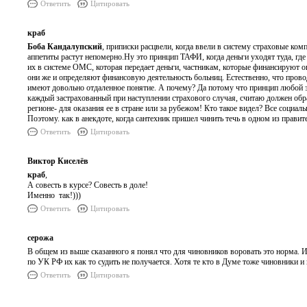
Ответить
Цитировать
краб
Боба Кандалупский
, приписки расцвели, когда ввели в систему страховые ком
аппетиты растут непомерно.Ну это принцип ТАФИ, когда деньги уходят туда, где
их в системе ОМС, которая передает деньги, частникам, которые финансируют 
они же и определяют финансовую деятельность больниц. Естественно, что прово
имеют довольно отдаленное понятие. А почему? Да потому что принцип любой э
каждый застрахованный при наступлении страхового случая, считаю должен обр
регионе- для оказания ее в стране или за рубежом! Кто такое видел? Все социал
Поэтому. как в анекдоте, когда сантехник пришел чинить течь в одном из пра
Ответить
Цитировать
Виктор Киселёв
краб
,
А совесть в курсе? Совесть в доле!
Именно так!)))
Ответить
Цитировать
серожа
В общем из выше сказанного я понял что для чиновников воровать это норма. И 
по УК РФ их как то судить не получается. Хотя те кто в Думе тоже чиновники и
Ответить
Цитировать