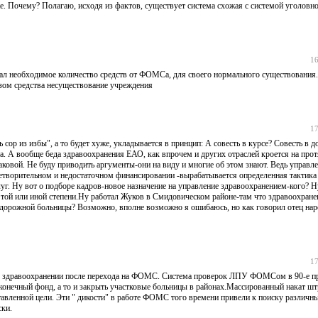
е. Почему? Полагаю, исходя из фактов, существует система схожая с системой уголовн
16
чал необходимое количество средств от ФОМСа, для своего нормального существования
азом средства несуществование учреждения
17
 сор из избы", а то будет хуже, укладывается в принцип: А совесть в курсе? Совесть в д
ста. А вообще беда здравоохранения ЕАО, как впрочем и других отраслей кроется на про
аковой. Не буду приводить аргументы-они на виду и многие об этом знают. Ведь управл
творительном и недостаточном финансировании -вырабатывается определенная тактика 
уг. Ну вот о подборе кадров-новое назначение на управление здравоохранением-кого? Н
той или иной степени.Ну работал Жуков в Смидовическом районе-там что здравоохране
орожной больницы? Возможно, вполне возможно я ошибаюсь, но как говорил отец нар
17
в здравоохранении после перехода на ФОМС. Система проверок ЛПУ ФОМСом в 90-е пр
ь конечный фонд, а то и закрыть участковые больницы в районах.Массированный накат шт
тавленной цели. Эти " дикости" в работе ФОМС того времени привели к поиску различ
ски.