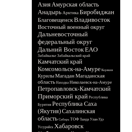
Азия
Амурская область
Биробиджан
Анадырь
Арктика
Владивосток
Благовещенск
Восточный военный округ
Дальневосточный
федеральный округ
Дальний Восток
ЕАО
Забайкалье
Забайкальский край
Камчатский край
Комсомольск-на-Амуре
Корякия
Магадан
Магаданская
Курилы
область
Николаевск-на-Амуре
Находка
Петропавловск-Камчатский
Приморский край
Республика
Республика Саха
Бурятия
(Якутия)
Сахалинская
область
ТОФ
Тында
Улан-Удэ
Сибирь
Хабаровск
Уссурийск