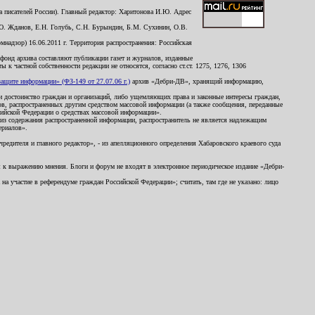
 писателей России). Главный редактор: Харитонова И.Ю. Адрес
Ю. Жданов, Е.Н. Голубь, С.Н. Бурындин, Б.М. Сухинин, О.В.
надзор) 16.06.2011 г. Территория распространения: Российская
й фонд архива составляют публикации газет и журналов, изданные
к частной собственности редакции не относятся, согласно ст.ст. 1275, 1276, 1306
щите информации» (ФЗ-149 от 27.07.06 г.)
архив «Дебри-ДВ», хранящий информацию,
ь и достоинство граждан и организаций, либо ущемляющих права и законные интересы граждан,
ов, распространенных другим средством массовой информации (а также сообщения, переданные
сийской Федерации о средствах массовой информации».
из содержания распространенной информации, распространитель не является надлежащим
ериалов».
редителя и главного редактор», - из апелляционного определения Хабаровского краевого суда
ны к выражению мнения. Блоги и форум не входят в электронное периодическое издание «Дебри-
а участие в референдуме граждан Российской Федерации»; считать, там где не указано: лицо