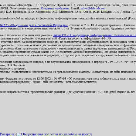
В» со знаком «Дебри-ДВ». 16+ Учредитель: Пронякин К.А. (член Союза журналистов России, член Союза
2296081. Электронная приемная:
Отправить сообщение
. E-mail:
editor@debri-dv.com
алах): К.А. Пронякин, И.Ю. Харитонова, А.Э. Мирмович, Ю.Н. Юрьев, Ю.В. Ковалев, Л.Н. Левина, А.
льной службой по надзору в сфере связи, информационных технологий и массовых коммуникаций (Роском
№ 125 «Об архивном деле в Российской Федерации»
, согласно п. 2 ст. 13 «Создание архивов». Основно
ется открытым в электронном виде, согласно п. 1 ст. 24 вышеобозначенного закона. Архивные документы 
ионных технологий и защиты информации»
Закона РФ «Об информации, информационных технологиях и о за
я основываются и работают на основании ст.8 «Право на доступ к информации» ФЗ-149.
 ответственности за распространение сведений, не соответствующих действительности и порочащих чест
урналиста: ...если они являются дословным воспроизведением сообщений и материалов или их фрагмент
орое может быть установлено и привлечено к ответственности за данное нарушение законодательства Рос
«О практике применения судами Закона РФ «О средствах массовой информации», «по делам, вытекающим 
вправе вмешиваться в деятельность редакции, в ходе которой определяется содержание сообщений и мат
одлежит возложению на авторов, а по опубликованию опровержения, в порядке ч.2 ст.152 ГК РФ - на уч
ожко, Н.В.Пестовой.
ереписку с авторами.
тственны, соответственно, исключительно их правообладатели и авторы. Комментарии на сайте приравне
я» Федерального закона от 12.06.2002 г. № 67-ФЗ «Об основных гарантиях избирательных прав и права н
ацию (обнародование) - едино - сайт, без оплаты - безвозмездно/бесплатно.
ии на актуальные темы, просветительские функции. Для мужчин и женщин. 16+ для детей старше 16 лет.