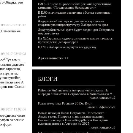
ого Общака, это
ЕАО - в числе 40 российских регионов-участников
кампании «Продвижение безопасности»
В ЕАО значительно увеличены объемы дорожных
работ
Федеральный эксперт по достоинству оценил
спортивную инфраструктуру Хабаровского края
.09.2017 22:35:17
Дноуглубительный флот будет создан для Северного
. Отмечено же,
морского пути
На Хабаровском судостроительном заводе началось
производство дебаркадеров
ЦУМ в Хабаровске вернули государству
.09.2017 03:40:08
Архив новостей >>
оле! Тут вам и
тяжении ряда лет
ение отраслью,
и стратегия,
БЛОГИ
у послушайте,
ние расцвело? А
одов тов. Сталин
Районная библиотека в Амурске уничтожена. На
очереди библиотека Островского в Комсомольске?!
павел попельский
Голая вечеринка Роснано 2015г. Итог.
Евгений Афанасьев
.09.2017 11:02:06
Новые находки Павла Петровича Попельского:
оводилась часто
Архив газеты Природа и аномальные явления,
рафов за всякие
Неизвестная карта НижнеАмурЛага и Последние
выставки автора в Амурске по 2025
ных форм
павел попельский