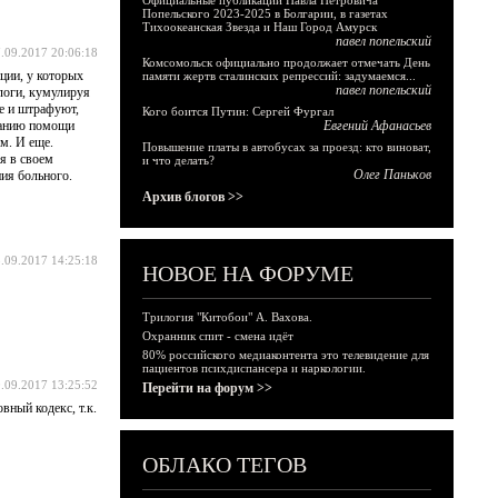
Официальные публикации Павла Петровича
Попельского 2023-2025 в Болгарии, в газетах
Тихоокеанская Звезда и Наш Город Амурск
павел попельский
.09.2017 20:06:18
Комсомольск официально продолжает отмечать День
ации, у которых
памяти жертв сталинских репрессий: задумаемся...
павел попельский
алоги, кумулируя
е и штрафуют,
Кого боится Путин: Сергей Фургал
азанию помощи
Евгений Афанасьев
м. И еще.
Повышение платы в автобусах за проезд: кто виноват,
я в своем
и что делать?
Олег Паньков
ния больного.
Архив блогов >>
.09.2017 14:25:18
НОВОЕ НА ФОРУМЕ
Трилогия "Китобои" А. Вахова.
Охранник спит - смена идёт
80% российского медиаконтента это телевидение для
пациентов психдиспансера и наркологии.
.09.2017 13:25:52
Перейти на форум >>
вный кодекс, т.к.
ОБЛАКО ТЕГОВ