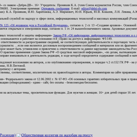
В» со знаком «Дебри-ДВ». 16+ Учредитель: Пронякин К.А. (член Союза журналистов России, член Союза
2296081. Электронная приемная:
Отправить сообщение
. E-mail:
editor@debri-dv.com
алах): К.А. Пронякин, И.Ю. Харитонова, А.Э. Мирмович, Ю.Н. Юрьев, Ю.В. Ковалев, Л.Н. Левина, А.
льной службой по надзору в сфере связи, информационных технологий и массовых коммуникаций (Роском
№ 125 «Об архивном деле в Российской Федерации»
, согласно п. 2 ст. 13 «Создание архивов». Основно
ется открытым в электронном виде, согласно п. 1 ст. 24 вышеобозначенного закона. Архивные документы 
ионных технологий и защиты информации»
Закона РФ «Об информации, информационных технологиях и о за
я основываются и работают на основании ст.8 «Право на доступ к информации» ФЗ-149.
 ответственности за распространение сведений, не соответствующих действительности и порочащих чест
урналиста: ...если они являются дословным воспроизведением сообщений и материалов или их фрагмент
орое может быть установлено и привлечено к ответственности за данное нарушение законодательства Рос
«О практике применения судами Закона РФ «О средствах массовой информации», «по делам, вытекающим 
вправе вмешиваться в деятельность редакции, в ходе которой определяется содержание сообщений и мат
одлежит возложению на авторов, а по опубликованию опровержения, в порядке ч.2 ст.152 ГК РФ - на уч
ожко, Н.В.Пестовой.
ереписку с авторами.
тственны, соответственно, исключительно их правообладатели и авторы. Комментарии на сайте приравне
я» Федерального закона от 12.06.2002 г. № 67-ФЗ «Об основных гарантиях избирательных прав и права н
ацию (обнародование) - едино - сайт, без оплаты - безвозмездно/бесплатно.
ии на актуальные темы, просветительские функции. Для мужчин и женщин. 16+ для детей старше 16 лет.