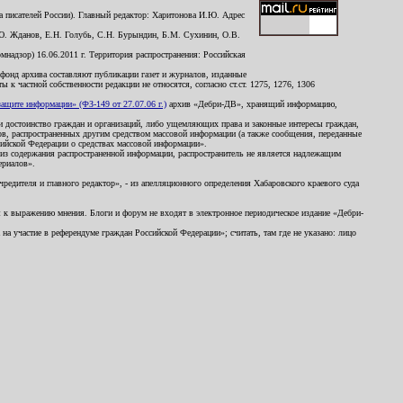
 писателей России). Главный редактор: Харитонова И.Ю. Адрес
Ю. Жданов, Е.Н. Голубь, С.Н. Бурындин, Б.М. Сухинин, О.В.
надзор) 16.06.2011 г. Территория распространения: Российская
й фонд архива составляют публикации газет и журналов, изданные
к частной собственности редакции не относятся, согласно ст.ст. 1275, 1276, 1306
щите информации» (ФЗ-149 от 27.07.06 г.)
архив «Дебри-ДВ», хранящий информацию,
ь и достоинство граждан и организаций, либо ущемляющих права и законные интересы граждан,
ов, распространенных другим средством массовой информации (а также сообщения, переданные
сийской Федерации о средствах массовой информации».
из содержания распространенной информации, распространитель не является надлежащим
ериалов».
редителя и главного редактор», - из апелляционного определения Хабаровского краевого суда
ны к выражению мнения. Блоги и форум не входят в электронное периодическое издание «Дебри-
а участие в референдуме граждан Российской Федерации»; считать, там где не указано: лицо