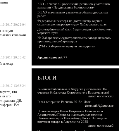
бление
ЕАО - в числе 40 российских регионов-участников
кампании «Продвижение безопасности»
В ЕАО значительно увеличены объемы дорожных
работ
Федеральный эксперт по достоинству оценил
спортивную инфраструктуру Хабаровского края
.10.2017 20:22:04
Дноуглубительный флот будет создан для Северного
ла низкую
морского пути
ральными каналами
На Хабаровском судостроительном заводе началось
производство дебаркадеров
ЦУМ в Хабаровске вернули государству
Архив новостей >>
.10.2017 20:35:42
, а когда
БЛОГИ
.10.2017 13:33:24
Районная библиотека в Амурске уничтожена. На
ижут те, кто
очереди библиотека Островского в Комсомольске?!
 из его
павел попельский
ет правили, ДВ,
Голая вечеринка Роснано 2015г. Итог.
ериферии. Все
Евгений Афанасьев
Новые находки Павла Петровича Попельского:
Архив газеты Природа и аномальные явления,
Неизвестная карта НижнеАмурЛага и Последние
выставки автора в Амурске по 2025
павел попельский