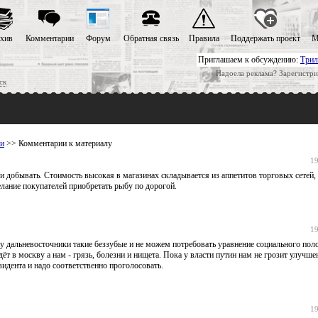
хив
Комментарии
Форум
Обратная связь
Правила
Поддержать проект
М
Приглашаем к обсуждению:
Трил
Надоела реклама? Зарегистри
ск
ми
>> Комментарии к материалу
19
 и добывать. Стоимость высокая в магазинах складывается из аппетитов торговых сетей,
елание покупателей приобретать рыбу по дорогой.
19
 дальневосточники такие беззубые и не можем потребовать уравнение социального пол
т в москву а нам - грязь, болезни и нищета. Пока у власти путин нам не грозит улучше
идента и надо соответственно проголосовать.
19