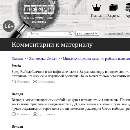
Главная
Разделы
Ар
расширенный пои
Комментарии к материалу
Главная
>>
Экономика, Деньги
>>
Минсельхоз решил задавить рыбаков налога
Рембо
Бред. Рыбодобытчики и так нифига не платят. Заправили лодку и в перед ловить
оптовиков, ну и конечно недешовой доставки. Но их может только остановить ж
Ответить
Цитировать
Володя
Выводы напрашиваются сами собой: нас давят потому что мы ещё живы. Почему
москалями? Триллионы вкладываются в ДВ, а мы живём всё хуже и хуже, всё идё
лучше отделиться от воров пока это ничтожество руководит? Скоро выборы през
Ответить
Цитировать
Володя