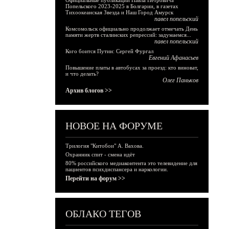
Официальные публикации Павла Петровича
Попельского 2023-2025 в Болгарии, в газетах
Тихоокеанская Звезда и Наш Город Амурск
павел попельский
Комсомольск официально продолжает отмечать День
памяти жертв сталинских репрессий: задумаемся...
павел попельский
Кого боится Путин: Сергей Фургал
Евгений Афанасьев
Повышение платы в автобусах за проезд: кто виноват,
и что делать?
Олег Паньков
Архив блогов >>
НОВОЕ НА ФОРУМЕ
Трилогия "Китобои" А. Вахова.
Охранник спит - смена идёт
80% российского медиаконтента это телевидение для
пациентов психдиспансера и наркологии.
Перейти на форум >>
ОБЛАКО ТЕГОВ