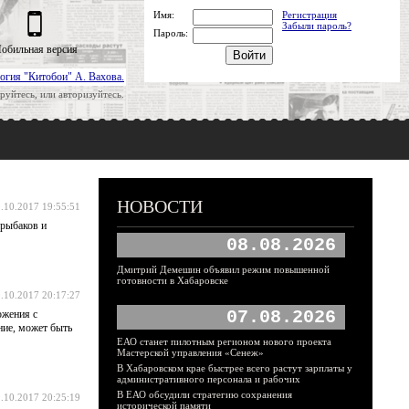
Имя:
Регистрация
Забыли пароль?
Пароль:
обильная версия
огия "Китобои" А. Вахова.
руйтесь, или авторизуйтесь.
НОВОСТИ
.10.2017 19:55:51
 рыбаков и
08.08.2026
Дмитрий Демешин объявил режим повышенной
готовности в Хабаровске
.10.2017 20:17:27
07.08.2026
ожения с
ние, может быть
ЕАО станет пилотным регионом нового проекта
Мастерской управления «Сенеж»
В Хабаровском крае быстрее всего растут зарплаты у
административного персонала и рабочих
В ЕАО обсудили стратегию сохранения
.10.2017 20:25:19
исторической памяти