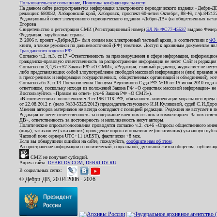
Пользовательское соглашение
,
Политика конфиденциальности
На данном сайте распространяется информация электронного периодического издания «Дебри-Д
редакции: 680032, Хабаровский край, Хабаровск, проспект 60-летия Октября, 88-46, т./ф.8421
Редакционный совет электронного периодического издания «Дебри-ДВ» (на общественных нач
Егорова
Свидетельство о регистрации СМИ (Регистрационный номер)
ЭЛ № ФС77-45537
выдано Федера
Федерация, зарубежные страны.
В 2006 г. проект «Дебри-ДВ» был создан как электронный частный архив, в соответствии с
ФЗ 
книги, а также рукописи по дальневосточной (РФ) тематике. Доступ к архивным документам явля
Гражданского кодекса РФ
.
Согласно ч.2. п.3. ст.17 «Ответственность за правонарушения в сфере информации, информац
гражданско-правовую ответственность за распространение информации не несет. Сайт и редакци
Согласно пп.3,4,6 ст.57 Закона РФ «О СМИ», «Редакция, главный редактор, журналист не несут
либо представляющих собой злоупотребление свободой массовой информации и (или) правами ж
в пресс-релизах и информация государственных, общественных организаций и объединений), кот
Согласно абз.3, п.13 Постановления Пленума Верховного Суда РФ №16 от 15 июня 2010 года 
ответчиком, поскольку исходя из положений Закона РФ «О средствах массовой информации» не 
Воспользуйтесь «Правом на ответ» (ст.46 Закона РФ «О СМИ»).
«В соответствии с положением ч.3 ст.196 ГПК РФ, обязанность компенсации морального вреда п
от 22.08.2012 г. (дело №33-5325/2012) председательствующего И.И.Куликовой, судей С.И.Дор
Мнения авторов материалов не всегда совпадают с позицией редакции. Редакция не вступает в п
Редакция не несет ответственность за содержание внешних ссылок и комментариев. За них отве
ДВ», ответственность за достоверность и наполняемость несут авторы.
Политические опросы/голосования проводятся согласно ч.2. ст.46 «Опросы общественного мнени
(лица), заказавшее (заказавших) проведение опроса и оплатившее (оплативших) указанную публик
Часовой пояс сервера UTC+11 (AEST), фактически +8 мск.
Если вы обнаружили ошибки на сайте, пожалуйста,
сообщите нам об этом
.
Распространение информации о политической, социальной, духовной жизни общества, публикац
СМИ не получает субсидий.
Адреса сайта:
DEBRI-DV.COM
,
DEBRI-DV.RU
.
В социальных сетях:
© Дебри-ДВ, 20.04.2006 - 2026