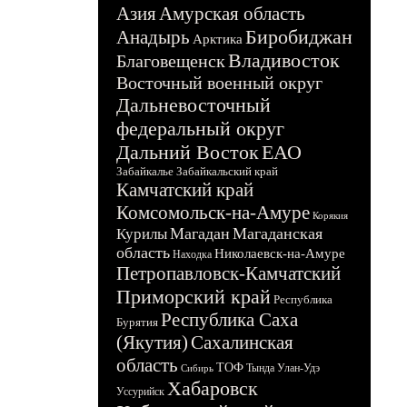
Азия
Амурская область
Биробиджан
Анадырь
Арктика
Владивосток
Благовещенск
Восточный военный округ
Дальневосточный
федеральный округ
Дальний Восток
ЕАО
Забайкалье
Забайкальский край
Камчатский край
Комсомольск-на-Амуре
Корякия
Магадан
Магаданская
Курилы
область
Николаевск-на-Амуре
Находка
Петропавловск-Камчатский
Приморский край
Республика
Республика Саха
Бурятия
(Якутия)
Сахалинская
область
ТОФ
Тында
Улан-Удэ
Сибирь
Хабаровск
Уссурийск