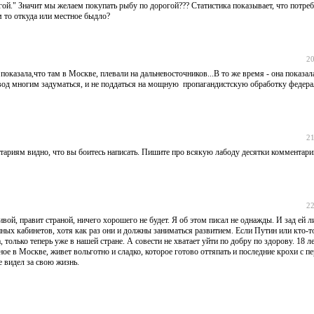
гой." Значит мы желаем покупать рыбу по дорогой??? Статистика показывает, что потре
м то откуда или местное быдло?
20
а показала,что там в Москве, плевали на дальневосточников...В то же время - она показа
 повод многим задуматься, и не поддаться на мощную пропагандистскую обработку феде
21
тариям видно, что вы боитесь написать. Пишите про всякую лабоду десятки комментарий
22
вой, правит страной, ничего хорошего не будет. Я об этом писал не однажды. И зад ей л
ных кабинетов, хотя как раз они и должны заниматься развитием. Если Путин или кто-то
только теперь уже в нашей стране. А совести не хватает уйти по добру по здорову. 18 л
нное в Москве, живет вольготно и сладко, которое готово оттяпать и последние крохи с п
 видел за свою жизнь.