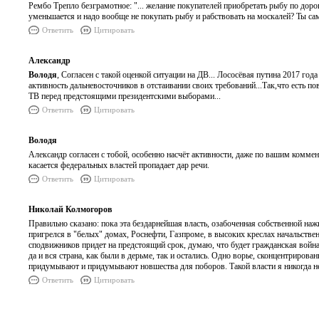
Рембо Трепло безграмотное: "... желание покупателей приобретать рыбу по доро
уменьшается и надо вообще не покупать рыбу и рабствовать на москалей? Ты са
Ответить
Цитировать
Александр
Володя
, Согласен с такой оценкой ситуации на ДВ... Лососёвая путина 2017 год
активность дальневосточников в отстаивании своих требований...Так,что есть
ТВ перед предстоящими президентскими выборами...
Ответить
Цитировать
Володя
Александр согласен с тобой, особенно насчёт активности, даже по вашим коммен
касается федеральных властей пропадает дар речи.
Ответить
Цитировать
Николай Колмогоров
Правильно сказано: пока эта бездарнейшая власть, озабоченная собственной нажи
пригрелся в "белых" домах, Роснефти, Газпроме, в высоких креслах начальствен
сподвижников придет на предстоящий срок, думаю, что будет гражданская война, 
да и вся страна, как были в дерьме, так и остались. Одно ворье, сконцентрирова
придумывают и придумывают новшества для поборов. Такой власти я никогда не
Ответить
Цитировать