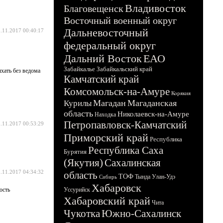
Владивосток
Благовещенск
Восточный военный округ
Дальневосточный
.11.2017 00:40:17
федеральный округ
Дальний Восток
ЕАО
Забайкалье
Забайкальский край
ать без ведома
Камчатский край
Комсомольск-на-Амуре
Корякия
Магадан
Магаданская
Курилы
область
Николаевск-на-Амуре
Находка
Петропавловск-Камчатский
.11.2017 00:53:29
Приморский край
Республика
Республика Саха
Бурятия
(Якутия)
Сахалинская
.11.2017 04:34:32
область
ТОФ
Тында
Улан-Удэ
Сибирь
Хабаровск
ость
Уссурийск
Хабаровский край
Чита
Чукотка
Южно-Сахалинск