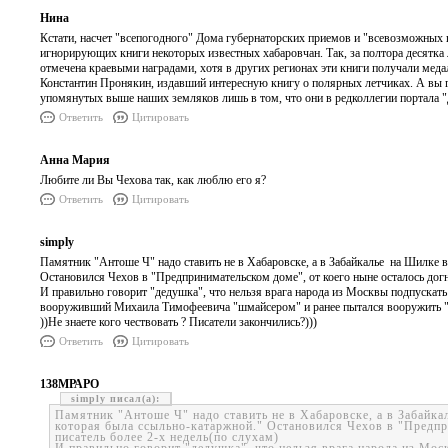
Нина
Кстати, насчет "всепогодного" Дома губернаторских приемов и "всевозможных п
игнорирующих книги некоторых известных хабаровчан. Так, за полтора десятка 
отмечена краевыми наградами, хотя в других регионах эти книги получали меда
Константин Пронякин, издавший интересную книгу о полярных летчиках. А вы го
упомянутых выше наших земляков лишь в том, что они в редколлегии портала "
Ответить
Цитировать
Анна Мария
Любите ли Вы Чехова так, как люблю его я?
Ответить
Цитировать
simply
Памятник "Антоше Ч" надо ставить не в Хабаровске, а в Забайкалье на Шилке в
Остановился Чехов в "Предпринимательском доме", от коего ныне осталось дог
И правильно говорит "дедушка", что нельзя врага народа из Москвы подпускать
вооруживший Михаила Тимофеевича "шмайсером" и ранее пытался вооружить "н
))Не знаете кого чествовать ? Писатели закончились?)))
Ответить
Цитировать
138МРАРО
simply
Памятник "Антоше Ч" надо ставить не в Хабаровске, а в Забайка
которая была ссыльно-катаржной." Остановился Чехов в "Предпр
писатель более 2-х недель(по слухам)