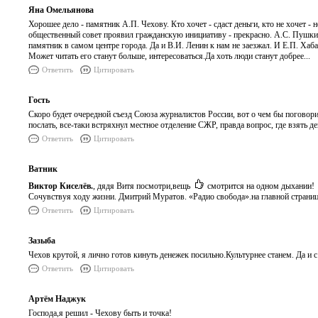
Яна Омельянова
Хорошее дело - памятник А.П. Чехову. Кто хочет - сдаст деньги, кто не хочет - 
общественный совет проявил гражданскую инициативу - прекрасно. А.С. Пушкин
памятник в самом центре города. Да и В.И. Ленин к нам не заезжал. И Е.П. Хабар
Может читать его станут больше, интересоваться.Да хоть люди станут добрее...
Ответить
Цитировать
Гость
Скоро будет очередной съезд Союза журналистов России, вот о чем бы поговор
послать, все-таки встряхнул местное отделение СЖР, правда вопрос, где взять д
Ответить
Цитировать
Ватник
Виктор Киселёв.
, дядя Витя посмотри,вещь
смотрится на одном дыхании!
Сочувствуя ходу жизни. Дмитрий Муратов. «Радио свобода».на главной страни
Ответить
Цитировать
Зазыба
Чехов крутой, я лично готов кинуть денежек посильно.Культурнее станем. Да и 
Ответить
Цитировать
Артём Наджук
Господа,я решил - Чехову быть и точка!