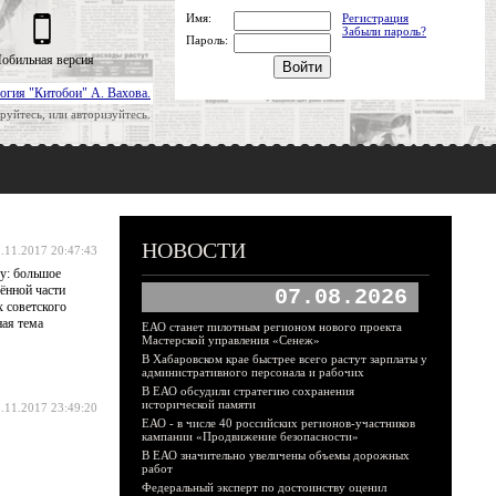
Имя:
Регистрация
Забыли пароль?
Пароль:
обильная версия
огия "Китобои" А. Вахова.
руйтесь, или авторизуйтесь.
НОВОСТИ
.11.2017 20:47:43
ку: большое
лённой части
07.08.2026
х советского
ная тема
ЕАО станет пилотным регионом нового проекта
Мастерской управления «Сенеж»
В Хабаровском крае быстрее всего растут зарплаты у
административного персонала и рабочих
В ЕАО обсудили стратегию сохранения
исторической памяти
.11.2017 23:49:20
ЕАО - в числе 40 российских регионов-участников
кампании «Продвижение безопасности»
В ЕАО значительно увеличены объемы дорожных
работ
Федеральный эксперт по достоинству оценил