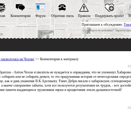
хив
Комментарии
Форум
Обратная связь
Правила
Поддержать проект
М
Приглашаем к обсуждению:
Трил
Надоела реклама? Зарегистри
ск
 раскололась на Чехове
>> Комментарии к материалу
02
ибратски - Антон Чехов и писатель не нуждается в оправдании, что не упомянул Хабаров
 собирать или не собирать деньги, то это придуманная история от нечегоделанья опреде
е, как и дань уважения В.К.Арсеньеву. Ранее Дебри писали о хабаровских селекционера
а нынче совершенно забыты, хотя все пользуются результатами их трудов, - вот достой
вание памяти выдающихся тружеников науки и процветания земли дальневосточной!
02