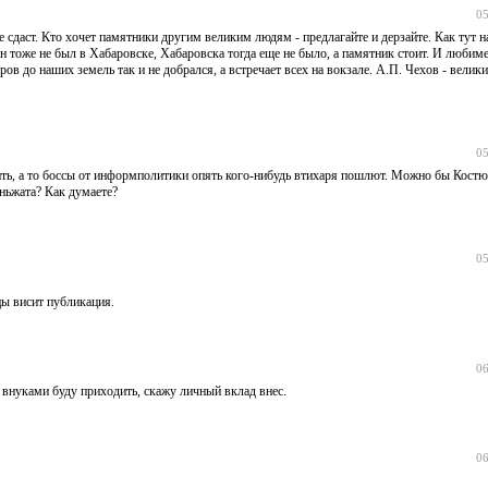
05
не сдаст. Кто хочет памятники другим великим людям - предлагайте и дерзайте. Как тут на
 тоже не был в Хабаровске, Хабаровска тогда еще не было, а памятник стоит. И люби
ов до наших земель так и не добрался, а встречает всех на вокзале. А.П. Чехов - велики
05
ить, а то боссы от информполитики опять кого-нибудь втихаря пошлют. Можно бы Кост
еньжата? Как думаете?
05
цы висит публикация.
06
с внуками буду приходить, скажу личный вклад внес.
06