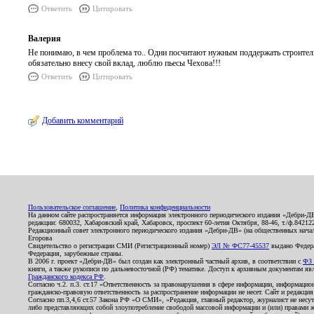
Ответить
Цитировать
Валерия
Не понимаю, в чем проблема то.. Одни посчитают нужным поддержать строитель
обязательно внесу свой вклад, люблю пьесы Чехова!!!
Ответить
Цитировать
Добавить комментарий
Пользовательское соглашение
,
Политика конфиденциальности
На данном сайте распространяется информация электронного периодического издания «Дебри-Д
редакции: 680032, Хабаровский край, Хабаровск, проспект 60-летия Октября, 88-46, т./ф.8421
Редакционный совет электронного периодического издания «Дебри-ДВ» (на общественных нач
Егорова
Свидетельство о регистрации СМИ (Регистрационный номер)
ЭЛ № ФС77-45537
выдано Федера
Федерация, зарубежные страны.
В 2006 г. проект «Дебри-ДВ» был создан как электронный частный архив, в соответствии с
ФЗ 
книги, а также рукописи по дальневосточной (РФ) тематике. Доступ к архивным документам явля
Гражданского кодекса РФ
.
Согласно ч.2. п.3. ст.17 «Ответственность за правонарушения в сфере информации, информац
гражданско-правовую ответственность за распространение информации не несет. Сайт и редакци
Согласно пп.3,4,6 ст.57 Закона РФ «О СМИ», «Редакция, главный редактор, журналист не несут
либо представляющих собой злоупотребление свободой массовой информации и (или) правами ж