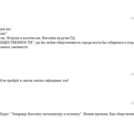
05
ля вас.
ерам?
 им. Петрова и молотка им. Киселёва на ручке?)))
ЕННОСТИ", где бы любая общественность города могла бы собираться и отдых
рамках законности.
05
й не пройдёт в святая святых офшорных зон!
05
. Будет " Товарищу Киселёву мегаомметру и человеку". Веяние времени. Как общественн