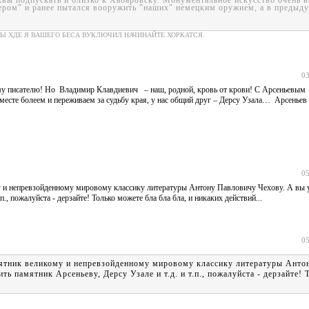
квы подпускать и близко к Хабаровску. Монументальное искусство очень в
ром" и ранее пытался вооружить "наших" немецким оружием, а в предыд
Ы ХДЕ Я ВАШЕГО БЕСА ВУКЛЮЧИЛ НАЧИНАЙТЕ ХОРКАТСЯ.
03
ому писателю! Но Владимир Клавдиевич – наш, родной, кровь от крови! С Арсеньев
месте болеем и переживаем за судьбу края, у нас общий друг – Дерсу Узала… Арсеньев у
05
му и непревзойденному мировому классику литературы Антону Павловичу Чехову. А вы 
п., пожалуйста - дерзайте! Только можете бла бла бла, и никаких действий...
05
амятник великому и непревзойденному мировому классику литературы Ант
ть памятник Арсеньеву, Дерсу Узале и т.д. и т.п., пожалуйста - дерзайте!