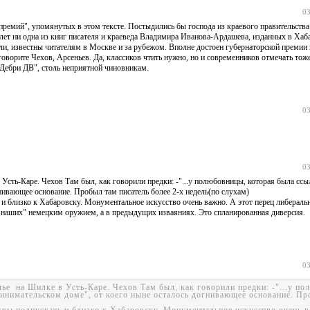
03
ремий", упомянутых в этом тексте. Постыдились бы господа из краевого правительства
лет ни одна из книг писателя и краеведа Владимира Иванова-Ардашева, изданных в Хаба
ли, известны читателям в Москве и за рубежом. Вполне достоен губернаторской премии
ворите Чехов, Арсеньев. Да, классиков чтить нужно, но и современников отмечать тоже
Дебри ДВ", столь неприятной чиновникам.
03
03
 Усть-Каре. Чехов Там был, как говорили предки: -"...у полюбовницы, которая была ссы
нивающее основание. Пробыл там писатель более 2-х недель(по слухам)
 и близко к Хабаровску. Монументальное искусство очень важно. А этот перец либераль
аших" немецким оружием, а в предыдущих изваяниях. Это спланированная диверсия.
03
лье на Шилке в Усть-Каре. Чехов Там был, как говорили предки: -"...у п
инимательском доме", от коего ныне осталось догнивающее основание. Пр