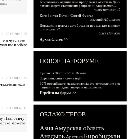
ажно. А этот
Комсомольск официально продолжает отмечать День
ущих
памяти жертв сталинских репрессий: задумаемся...
павел попельский
Кого боится Путин: Сергей Фургал
Евгений Афанасьев
Повышение платы в автобусах за проезд: кто виноват,
и что делать?
Олег Паньков
.11.2017 20:10:28
Архив блогов >>
ым мы чувствуем
чит нас и сейчас
НОВОЕ НА ФОРУМЕ
Трилогия "Китобои" А. Вахова.
.11.2017 00:10:29
Охранник спит - смена идёт
80% российского медиаконтента это телевидение для
уважаемые, если
пациентов психдиспансера и наркологии.
Перейти на форум >>
.11.2017 00:40:15
ОБЛАКО ТЕГОВ
ону Павловичу
 Только можете
Азия
Амурская область
Биробиджан
Анадырь
Арктика