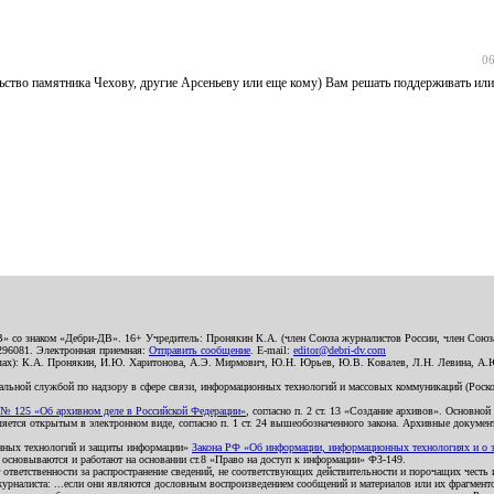
06
ство памятника Чехову, другие Арсеньеву или еще кому) Вам решать поддерживать или
В» со знаком «Дебри-ДВ». 16+ Учредитель: Пронякин К.А. (член Союза журналистов России, член Союза
2296081. Электронная приемная:
Отправить сообщение
. E-mail:
editor@debri-dv.com
алах): К.А. Пронякин, И.Ю. Харитонова, А.Э. Мирмович, Ю.Н. Юрьев, Ю.В. Ковалев, Л.Н. Левина, А.
льной службой по надзору в сфере связи, информационных технологий и массовых коммуникаций (Роском
№ 125 «Об архивном деле в Российской Федерации»
, согласно п. 2 ст. 13 «Создание архивов». Основно
ется открытым в электронном виде, согласно п. 1 ст. 24 вышеобозначенного закона. Архивные документы 
ионных технологий и защиты информации»
Закона РФ «Об информации, информационных технологиях и о за
я основываются и работают на основании ст.8 «Право на доступ к информации» ФЗ-149.
 ответственности за распространение сведений, не соответствующих действительности и порочащих чест
урналиста: ...если они являются дословным воспроизведением сообщений и материалов или их фрагмент