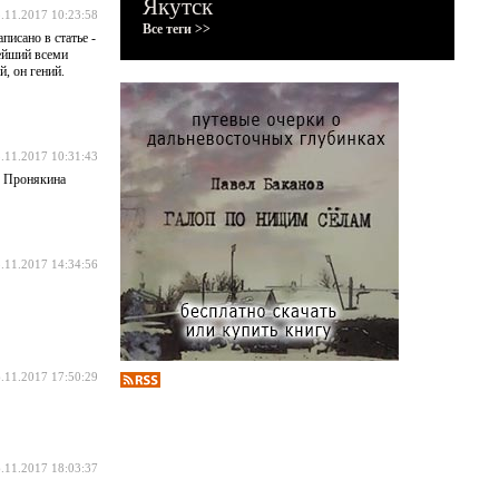
Якутск
.11.2017 10:23:58
Все теги >>
писано в статье -
мейший всеми
й, он гений.
.11.2017 10:31:43
ю Пронякина
.11.2017 14:34:56
.11.2017 17:50:29
.11.2017 18:03:37