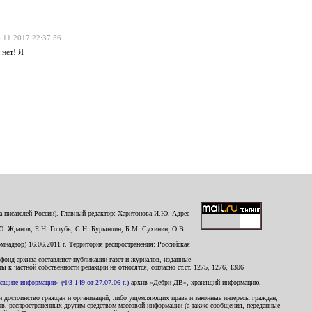
.11.2017 22:37:56
 нет! Я
 писателей России). Главный редактор: Харитонова И.Ю. Адрес
Ю. Жданов, Е.Н. Голубь, С.Н. Бурындин, Б.М. Сухинин, О.В.
надзор) 16.06.2011 г. Территория распространения: Российская
й фонд архива составляют публикации газет и журналов, изданные
к частной собственности редакции не относятся, согласно ст.ст. 1275, 1276, 1306
щите информации» (ФЗ-149 от 27.07.06 г.)
архив «Дебри-ДВ», хранящий информацию,
ь и достоинство граждан и организаций, либо ущемляющих права и законные интересы граждан,
ов, распространенных другим средством массовой информации (а также сообщения, переданные