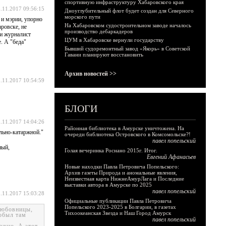
спортивную инфраструктуру Хабаровского края
.11.2017 09:56:15
Дноуглубительный флот будет создан для Северного
морского пути
 и мэрии, упорно
На Хабаровском судостроительном заводе началось
ровске, не
производство дебаркадеров
 и журналист
ЦУМ в Хабаровске вернули государству
. А "беда"
Бывший судоремонтный завод «Якорь» в Советской
Гавани планируют восстановить
Архив новостей >>
.11.2017 10:54:59
БЛОГИ
.11.2017 14:04:26
Районная библиотека в Амурске уничтожена. На
льно-катаржной."
очереди библиотека Островского в Комсомольске?!
павел попельский
ный,
Голая вечеринка Роснано 2015г. Итог.
Евгений Афанасьев
Новые находки Павла Петровича Попельского:
Архив газеты Природа и аномальные явления,
Неизвестная карта НижнеАмурЛага и Последние
выставки автора в Амурске по 2025
павел попельский
.11.2017 15:03:28
Официальные публикации Павла Петровича
Попельского 2023-2025 в Болгарии, в газетах
олюбовницы,
Тихоокеанская Звезда и Наш Город Амурск
обыл там
павел попельский