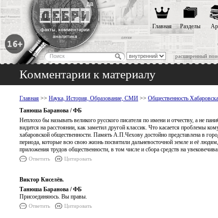
Главная
Разделы
Ар
расширенный пои
Комментарии к материалу
Главная
>>
Наука, История, Образование, СМИ
>>
Общественность Хабаровска
Танюша Баранова / ФБ
Неплохо бы называть великого русского писателя по имени и отчеству, а не пан
видится на расстоянии, как заметил другой классик. Что касается проблемы кому
хабаровской общественности. Память А.П.Чехову достойно представлена в город
периода, которые всю свою жизнь посвятили дальневосточной земле и её людям, 
приложения трудов общественности, в том числе и сбора средств на увековечи
Ответить
Цитировать
Виктор Киселёв.
Танюша Баранова / ФБ
Присоединяюсь. Вы правы.
Ответить
Цитировать