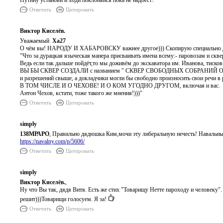
Путину установи и ходи поклоняйся пока не надоест!
Ответить
Цитировать
Виктор Киселёв.
Уважаемый
Ха27
О чём вы! НАРОДУ И ХАБАРОВСКУ важнее другое))) Скопирую специально д
"Что за дурацкая языческая манера присваивать имена всему:- паровозам и скв
Ведь если так дальше пойдёт,то мы доживём до экскаватора им. Иванова, тисков
ВЫ БЫ СКВЕР СОЗДАЛИ с названием " СКВЕР СВОБОДНЫХ СОБРАНИЙ ОБЩЕСТВ
и разрешений свыше, а докладчики могли бы свободно произносить свои речи в 
В ТОМ ЧИСЛЕ И О ЧЕХОВЕ! И О КОМ УГОДНО ДРУГОМ, включая и вас.
Антон Чехов, кстати, тоже такого же мнения!)))"
Ответить
Цитировать
simply
138МРАРО
, Правильно дядюшка Ким,мочи эту либеральную нечесть! Навальны
https://navalny.com/p/5606/
Ответить
Цитировать
simply
Виктор Киселёв.
,
Ну что Вы так, дядя Витя. Есть же стих "Товарищу Нетте пароходу и человеку"
решит)))Товарищи голосуем. Я за!
Ответить
Цитировать