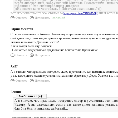
И правильно говорит "дедушка", что нельзя врага народа из Мос
перец либеральный, вооруживший Михаила Тимофеевича "шмайсе
изваяниях. Это спланированная диверсия.
))Не знаете кого чествовать ? Писатели закончились?)))
ВОТ ЕГО ПОЧЕСТВУЙТЕ ЭЭХ СВЯТЫЕ 90
https://youtu.be/wY1N98TW4jI
ЛИБЕРАСТНЯ В
Ответить
Цитировать
anticapslock
Юрий Жекотов
Со всем уважением к Антону Павловичу – признанному классику и талантлив
своё единство, с ним ходим одними тропами, вынашиваем одни и те же думки, в
любить и понимать Дальний Восток!
Какие могут быть ещё вопросы…
Полностью поддерживаю предложение Константина Пронякина!
Ответить
Цитировать
Ха27
А я считаю, что правильно построить сквер и установить там памятник велико
у вас такое дикое желание установить памятник Арсеньеву, Дерсу Узале и т.д. и т.
Ответить
Цитировать
Есенин
Ха27
А я считаю, что правильно построить сквер и установить там п
Чехову. А вы уважаемые, если у вас такое дикое желание установи
бла бла бла, и никаких действий...