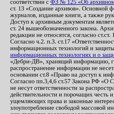
соответствии с
ФЗ № 125 «Об архивном
ст. 13 «Создание архивов». Основной ф
журналов, изданные книги, а также ру
Доступ к архивным документам являетс
ст. 24 вышеобозначенного закона. Арх
редакции не относятся, согласно ст.ст. 
Согласно ч.2. п.3. ст.17 «Ответственн
информационных технологий и защит
информационных технологиях и о защит
«Дебри-ДВ», хранящий информацию, гр
распространение информации не несет.
основании ст.8 «Право на доступ к ин
Согласно пп.3,4,6 ст.57 Закона РФ «О
не несут ответственности за распрост
действительности и порочащих честь и
ущемляющих права и законные интере
злоупотребление свободой массовой ин