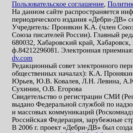
Пользовательское соглашение
,
Политик
На данном сайте распространяется ин
периодического издания «Дебри-ДВ» с
Учредитель: Пронякин К.А. (член Союз
Союза писателей России). Главный ред
680032, Хабаровский край, Хабаровск, п
ф.84212296081. Электронная приемная
dv.com
Редакционный совет электронного пер
общественных началах): К.А. Проняки
Юрьев, Ю.В. Ковалев, Л.Н. Левина, А.
Сухинин, О.В. Егорова
Свидетельство о регистрации СМИ (Р
выдано Федеральной службой по надзо
и массовых коммуникаций (Роскомнадзо
Российская Федерация, зарубежные ст
В 2006 г. проект «Дебри-ДВ» был созда