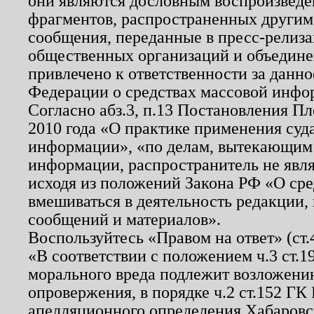
они являются дословным воспроизведе
фрагментов, распространенных другим
сообщения, переданные в пресс-релиза
общественных организаций и объединен
привлечено к ответственности за данн
Федерации о средствах массовой инфо
Согласно абз.3, п.13 Постановления П
2010 года «О практике применения суд
информации», «по делам, вытекающим
информации, распространитель не явл
исходя из положений Закона РФ «О ср
вмешиваться в деятельность редакции, 
сообщений и материалов».
Воспользуйтесь «Правом на ответ» (ст
«В соответствии с положением ч.3 ст.
морального вреда подлежит возложению
опровержения, в порядке ч.2 ст.152 ГК 
апелляционного определения Хабаровско