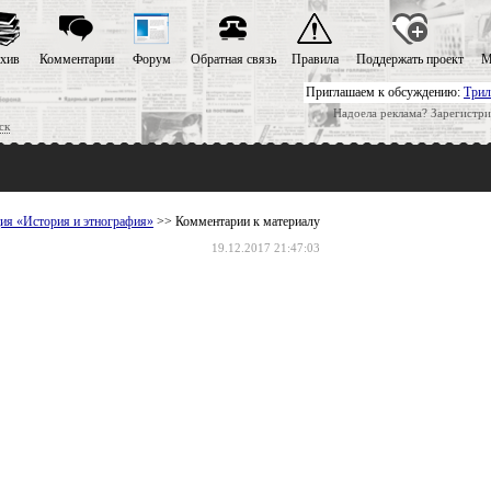
хив
Комментарии
Форум
Обратная связь
Правила
Поддержать проект
М
Приглашаем к обсуждению:
Трил
Надоела реклама? Зарегистри
ск
ция «История и этнография»
>> Комментарии к материалу
19.12.2017 21:47:03