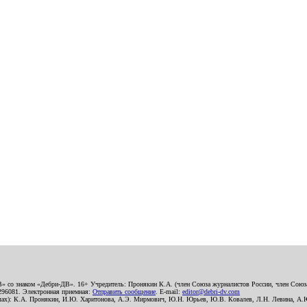
В» со знаком «Дебри-ДВ». 16+ Учредитель: Пронякин К.А. (член Союза журналистов России, член Союза
2296081. Электронная приемная:
Отправить сообщение
. E-mail:
editor@debri-dv.com
алах): К.А. Пронякин, И.Ю. Харитонова, А.Э. Мирмович, Ю.Н. Юрьев, Ю.В. Ковалев, Л.Н. Левина, А.