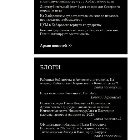
спортивную инфраструктуру Хабаровского края
Дноуглубительный флот будет создан для Северного
морского пути
На Хабаровском судостроительном заводе началось
производство дебаркадеров
ЦУМ в Хабаровске вернули государству
Бывший судоремонтный завод «Якорь» в Советской
Гавани планируют восстановить
Архив новостей >>
БЛОГИ
Районная библиотека в Амурске уничтожена. На
очереди библиотека Островского в Комсомольске?!
павел попельский
Голая вечеринка Роснано 2015г. Итог.
Евгений Афанасьев
Новые находки Павла Петровича Попельского:
Архив газеты Природа и аномальные явления,
Неизвестная карта НижнеАмурЛага и Последние
выставки автора в Амурске по 2025
павел попельский
Официальные публикации Павла Петровича
Попельского 2023-2025 в Болгарии, в газетах
Тихоокеанская Звезда и Наш Город Амурск
павел попельский