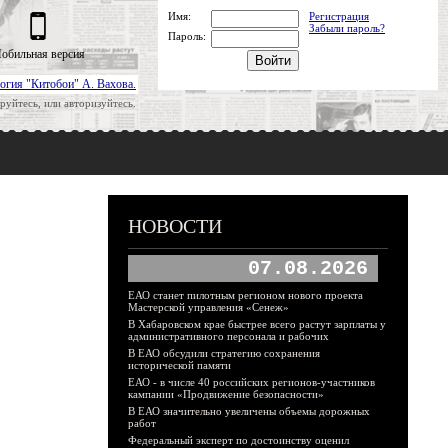
Имя:
Регистрация
Забыли пароль?
Пароль:
обильная версия
огия "Китобои" А. Вахова.
руйтесь, или авторизуйтесь.
НОВОСТИ
07.08.2026
ЕАО станет пилотным регионом нового проекта
Мастерской управления «Сенеж»
В Хабаровском крае быстрее всего растут зарплаты у
административного персонала и рабочих
В ЕАО обсудили стратегию сохранения
исторической памяти
ЕАО - в числе 40 российских регионов-участников
кампании «Продвижение безопасности»
В ЕАО значительно увеличены объемы дорожных
работ
Федеральный эксперт по достоинству оценил