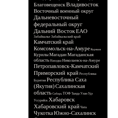
Владивосток
Благовещенск
Восточный военный округ
Дальневосточный
федеральный округ
Дальний Восток
ЕАО
Забайкалье
Забайкальский край
Камчатский край
Комсомольск-на-Амуре
Корякия
Магадан
Магаданская
Курилы
область
Николаевск-на-Амуре
Находка
Петропавловск-Камчатский
Приморский край
Республика
Республика Саха
Бурятия
(Якутия)
Сахалинская
область
ТОФ
Тында
Улан-Удэ
Сибирь
Хабаровск
Уссурийск
Хабаровский край
Чита
Чукотка
Южно-Сахалинск