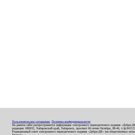
Пользовательское соглашение
,
Политика конфиденциальности
На данном сайте распространяется информация электронного периодического издания «Дебри-Д
редакции: 680032, Хабаровский край, Хабаровск, проспект 60-летия Октября, 88-46, т./ф.8421
Редакционный совет электронного периодического издания «Дебри-ДВ» (на общественных нач
Егорова