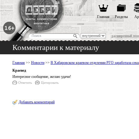
Главная
Разделы
Ар
расширенный пои
Комментарии к материалу
Главная
>>
Новости
>>
В Хабаровском краевом отделении РГО заработала сек
Краевед
Интересное сообщение, желаю удачи!
Ответить
Цитировать
Добавить комментарий