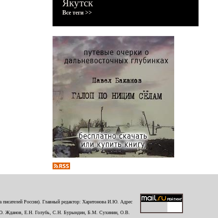
Якутск
Все теги >>
 писателей России). Главный редактор: Харитонова И.Ю. Адрес
Ю. Жданов, Е.Н. Голубь, С.Н. Бурындин, Б.М. Сухинин, О.В.