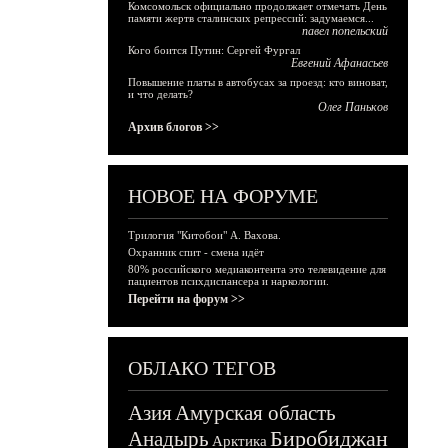
Комсомольск официально продолжает отмечать День
памяти жертв сталинских репрессий: задумаемся...
павел попельский
Кого боится Путин: Сергей Фургал
Евгений Афанасьев
Повышение платы в автобусах за проезд: кто виноват,
и что делать?
Олег Паньков
Архив блогов >>
НОВОЕ НА ФОРУМЕ
Трилогия "Китобои" А. Вахова.
Охранник спит - смена идёт
80% российского медиаконтента это телевидение для
пациентов психдиспансера и наркологии.
Перейти на форум >>
ОБЛАКО ТЕГОВ
Азия
Амурская область
Биробиджан
Анадырь
Арктика