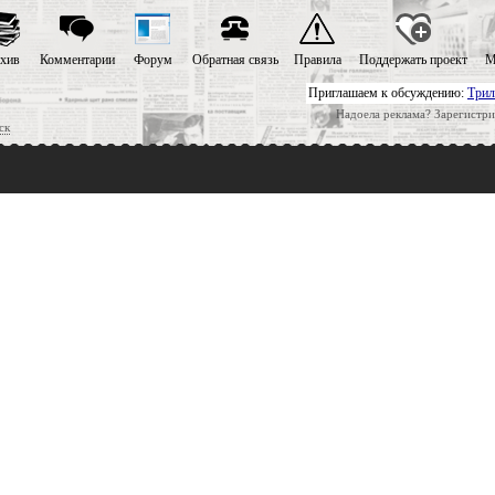
хив
Комментарии
Форум
Обратная связь
Правила
Поддержать проект
М
Приглашаем к обсуждению:
Трил
Надоела реклама? Зарегистри
ск