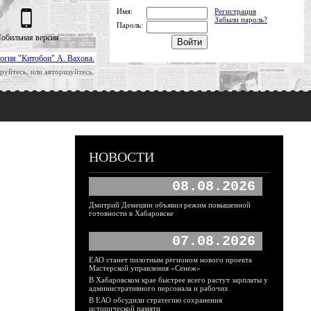
Имя:
Регистрация
Забыли пароль?
Пароль:
обильная версия
огия "Китобои" А. Вахова.
руйтесь, или авторизуйтесь.
НОВОСТИ
08.08.2026
Дмитрий Демешин объявил режим повышенной
готовности в Хабаровске
07.08.2026
ЕАО станет пилотным регионом нового проекта
Мастерской управления «Сенеж»
В Хабаровском крае быстрее всего растут зарплаты у
административного персонала и рабочих
В ЕАО обсудили стратегию сохранения
исторической памяти