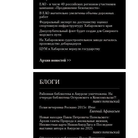
ЕАО - в числе 40 российских регионов-участников
кампании «Продвижение безопасности»
В ЕАО значительно увеличены объемы дорожных
работ
Федеральный эксперт по достоинству оценил
спортивную инфраструктуру Хабаровского края
Дноуглубительный флот будет создан для Северного
морского пути
На Хабаровском судостроительном заводе началось
производство дебаркадеров
ЦУМ в Хабаровске вернули государству
Архив новостей >>
БЛОГИ
Районная библиотека в Амурске уничтожена. На
очереди библиотека Островского в Комсомольске?!
павел попельский
Голая вечеринка Роснано 2015г. Итог.
Евгений Афанасьев
Новые находки Павла Петровича Попельского:
Архив газеты Природа и аномальные явления,
Неизвестная карта НижнеАмурЛага и Последние
выставки автора в Амурске по 2025
павел попельский