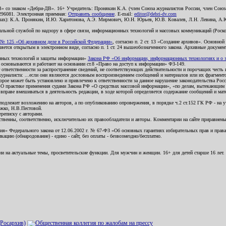
В» со знаком «Дебри-ДВ». 16+ Учредитель: Пронякин К.А. (член Союза журналистов России, член Союза
2296081. Электронная приемная:
Отправить сообщение
. E-mail:
editor@debri-dv.com
алах): К.А. Пронякин, И.Ю. Харитонова, А.Э. Мирмович, Ю.Н. Юрьев, Ю.В. Ковалев, Л.Н. Левина, А.
льной службой по надзору в сфере связи, информационных технологий и массовых коммуникаций (Роском
№ 125 «Об архивном деле в Российской Федерации»
, согласно п. 2 ст. 13 «Создание архивов». Основно
ется открытым в электронном виде, согласно п. 1 ст. 24 вышеобозначенного закона. Архивные документы 
ионных технологий и защиты информации»
Закона РФ «Об информации, информационных технологиях и о за
я основываются и работают на основании ст.8 «Право на доступ к информации» ФЗ-149.
 ответственности за распространение сведений, не соответствующих действительности и порочащих чест
урналиста: ...если они являются дословным воспроизведением сообщений и материалов или их фрагмент
орое может быть установлено и привлечено к ответственности за данное нарушение законодательства Рос
«О практике применения судами Закона РФ «О средствах массовой информации», «по делам, вытекающим 
вправе вмешиваться в деятельность редакции, в ходе которой определяется содержание сообщений и мат
одлежит возложению на авторов, а по опубликованию опровержения, в порядке ч.2 ст.152 ГК РФ - на уч
ожко, Н.В.Пестовой.
ереписку с авторами.
тственны, соответственно, исключительно их правообладатели и авторы. Комментарии на сайте приравне
я» Федерального закона от 12.06.2002 г. № 67-ФЗ «Об основных гарантиях избирательных прав и права н
ацию (обнародование) - едино - сайт, без оплаты - безвозмездно/бесплатно.
ии на актуальные темы, просветительские функции. Для мужчин и женщин. 16+ для детей старше 16 лет.