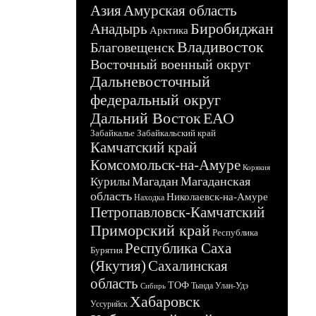
Азия
Амурская область
Биробиджан
Анадырь
Арктика
Владивосток
Благовещенск
Восточный военный округ
Дальневосточный
федеральный округ
Дальний Восток
ЕАО
Забайкалье
Забайкальский край
Камчатский край
Комсомольск-на-Амуре
Корякия
Магадан
Магаданская
Курилы
область
Николаевск-на-Амуре
Находка
Петропавловск-Камчатский
Приморский край
Республика
Республика Саха
Бурятия
(Якутия)
Сахалинская
область
ТОФ
Тында
Улан-Удэ
Сибирь
Хабаровск
Уссурийск