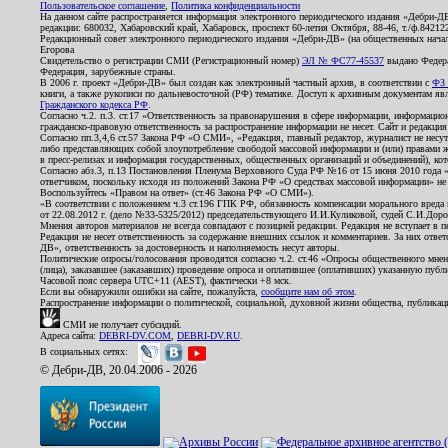
Пользовательское соглашение
,
Политика конфиденциальности
На данном сайте распространяется информация электронного периодического издания «Дебри-Д
редакции: 680032, Хабаровский край, Хабаровск, проспект 60-летия Октября, 88-46, т./ф.8421
Редакционный совет электронного периодического издания «Дебри-ДВ» (на общественных нач
Егорова
Свидетельство о регистрации СМИ (Регистрационный номер)
ЭЛ № ФС77-45537
выдано Федера
Федерация, зарубежные страны.
В 2006 г. проект «Дебри-ДВ» был создан как электронный частный архив, в соответствии с
ФЗ 
книги, а также рукописи по дальневосточной (РФ) тематике. Доступ к архивным документам явля
Гражданского кодекса РФ
.
Согласно ч.2. п.3. ст.17 «Ответственность за правонарушения в сфере информации, информац
гражданско-правовую ответственность за распространение информации не несет. Сайт и редакци
Согласно пп.3,4,6 ст.57 Закона РФ «О СМИ», «Редакция, главный редактор, журналист не несут
либо представляющих собой злоупотребление свободой массовой информации и (или) правами ж
в пресс-релизах и информация государственных, общественных организаций и объединений), кот
Согласно абз.3, п.13 Постановления Пленума Верховного Суда РФ №16 от 15 июня 2010 года 
ответчиком, поскольку исходя из положений Закона РФ «О средствах массовой информации» не 
Воспользуйтесь «Правом на ответ» (ст.46 Закона РФ «О СМИ»).
«В соответствии с положением ч.3 ст.196 ГПК РФ, обязанность компенсации морального вреда п
от 22.08.2012 г. (дело №33-5325/2012) председательствующего И.И.Куликовой, судей С.И.Дор
Мнения авторов материалов не всегда совпадают с позицией редакции. Редакция не вступает в п
Редакция не несет ответственность за содержание внешних ссылок и комментариев. За них отве
ДВ», ответственность за достоверность и наполняемость несут авторы.
Политические опросы/голосования проводятся согласно ч.2. ст.46 «Опросы общественного мнени
(лица), заказавшее (заказавших) проведение опроса и оплатившее (оплативших) указанную публик
Часовой пояс сервера UTC+11 (AEST), фактически +8 мск.
Если вы обнаружили ошибки на сайте, пожалуйста,
сообщите нам об этом
.
Распространение информации о политической, социальной, духовной жизни общества, публикац
СМИ не получает субсидий.
Адреса сайта:
DEBRI-DV.COM
,
DEBRI-DV.RU
.
В социальных сетях:
© Дебри-ДВ, 20.04.2006 - 2026