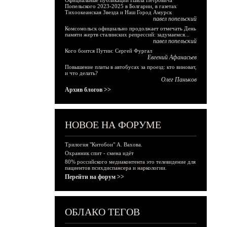
Официальные публикации Павла Петровича
Попельского 2023-2025 в Болгарии, в газетах
Тихоокеанская Звезда и Наш Город Амурск
павел попельский
Комсомольск официально продолжает отмечать День
памяти жертв сталинских репрессий: задумаемся...
павел попельский
Кого боится Путин: Сергей Фургал
Евгений Афанасьев
Повышение платы в автобусах за проезд: кто виноват,
и что делать?
Олег Паньков
Архив блогов >>
НОВОЕ НА ФОРУМЕ
Трилогия "Китобои" А. Вахова.
Охранник спит - смена идёт
80% российского медиаконтента это телевидение для
пациентов психдиспансера и наркологии.
Перейти на форум >>
ОБЛАКО ТЕГОВ