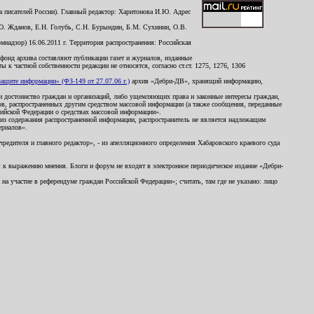
 писателей России). Главный редактор: Харитонова И.Ю. Адрес
Ю. Жданов, Е.Н. Голубь, С.Н. Бурындин, Б.М. Сухинин, О.В.
надзор) 16.06.2011 г. Территория распространения: Российская
й фонд архива составляют публикации газет и журналов, изданные
к частной собственности редакции не относятся, согласно ст.ст. 1275, 1276, 1306
щите информации» (ФЗ-149 от 27.07.06 г.)
архив «Дебри-ДВ», хранящий информацию,
ь и достоинство граждан и организаций, либо ущемляющих права и законные интересы граждан,
ов, распространенных другим средством массовой информации (а также сообщения, переданные
сийской Федерации о средствах массовой информации».
из содержания распространенной информации, распространитель не является надлежащим
ериалов».
редителя и главного редактор», - из апелляционного определения Хабаровского краевого суда
ны к выражению мнения. Блоги и форум не входят в электронное периодическое издание «Дебри-
а участие в референдуме граждан Российской Федерации»; считать, там где не указано: лицо