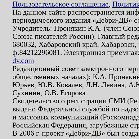
Пользовательское соглашение
,
Политик
На данном сайте распространяется ин
периодического издания «Дебри-ДВ» с
Учредитель: Пронякин К.А. (член Союз
Союза писателей России). Главный ред
680032, Хабаровский край, Хабаровск, п
ф.84212296081. Электронная приемная
dv.com
Редакционный совет электронного пер
общественных началах): К.А. Проняки
Юрьев, Ю.В. Ковалев, Л.Н. Левина, А.
Сухинин, О.В. Егорова
Свидетельство о регистрации СМИ (Р
выдано Федеральной службой по надзо
и массовых коммуникаций (Роскомнадзо
Российская Федерация, зарубежные ст
В 2006 г. проект «Дебри-ДВ» был созда