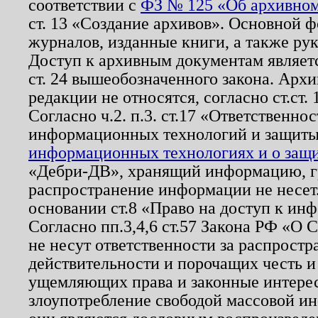
соответствии с
ФЗ № 125 «Об архивном
ст. 13 «Создание архивов». Основной ф
журналов, изданные книги, а также ру
Доступ к архивным документам являетс
ст. 24 вышеобозначенного закона. Арх
редакции не относятся, согласно ст.ст. 
Согласно ч.2. п.3. ст.17 «Ответственн
информационных технологий и защит
информационных технологиях и о защит
«Дебри-ДВ», хранящий информацию, гр
распространение информации не несет.
основании ст.8 «Право на доступ к ин
Согласно пп.3,4,6 ст.57 Закона РФ «О
не несут ответственности за распрост
действительности и порочащих честь и
ущемляющих права и законные интере
злоупотребление свободой массовой ин