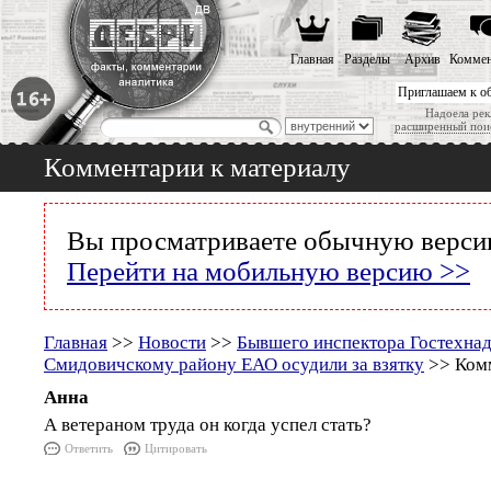
Главная
Разделы
Архив
Коммен
Приглашаем к о
Надоела рек
расширенный пои
Комментарии к материалу
Вы просматриваете обычную версию
Перейти на мобильную версию >>
Главная
>>
Новости
>>
Бывшего инспектора Гостехнад
Смидовичскому району ЕАО осудили за взятку
>> Комм
Анна
А ветераном труда он когда успел стать?
Ответить
Цитировать