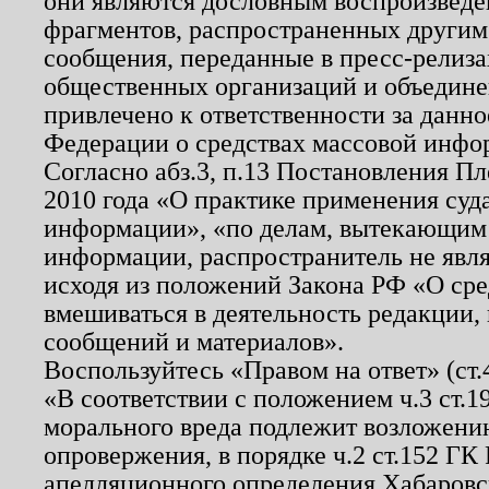
они являются дословным воспроизведе
фрагментов, распространенных другим
сообщения, переданные в пресс-релиза
общественных организаций и объединен
привлечено к ответственности за данн
Федерации о средствах массовой инфо
Согласно абз.3, п.13 Постановления П
2010 года «О практике применения суд
информации», «по делам, вытекающим
информации, распространитель не явл
исходя из положений Закона РФ «О ср
вмешиваться в деятельность редакции, 
сообщений и материалов».
Воспользуйтесь «Правом на ответ» (ст
«В соответствии с положением ч.3 ст.
морального вреда подлежит возложению
опровержения, в порядке ч.2 ст.152 ГК 
апелляционного определения Хабаровско